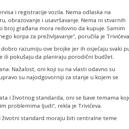
visa i registracije vozila. Nema odlaska na
uru, obrazovanje i usavršavanje. Nema ni stvarnih
veliki broj građana mora redovno da kupuje. Samim
ego korpa za preživljavanje“, poručila je Trivićeva
 dobro razumiju ove brojke jer ih osjećaju svaki p
 ili pokušaju da planiraju porodični budžet.
na. Nažalost, oni koji su na vlasti odavno su
 upravo su najodgovorniji za stanje u kojem se
lata i životnog standarda, oni se bave temama koj
 problemima ljudi“, rekla je Trivićeva.
 i životni standard moraju biti centralne teme