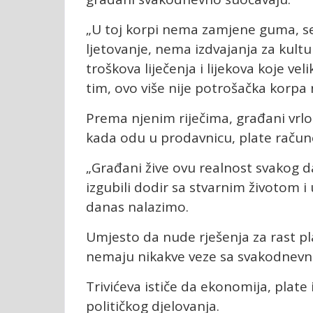
„U toj korpi nema zamjene guma, ser
ljetovanje, nema izdvajanja za kult
troškova liječenja i lijekova koje 
tim, ovo više nije potrošačka korpa n
Prema njenim riječima, građani vrlo
kada odu u prodavnicu, plate račune
„Građani žive ovu realnost svakog da
izgubili dodir sa stvarnim životom i
danas nalazimo.
Umjesto da nude rješenja za rast p
nemaju nikakve veze sa svakodnevnim
Trivićeva ističe da ekonomija, plate
političkog djelovanja.