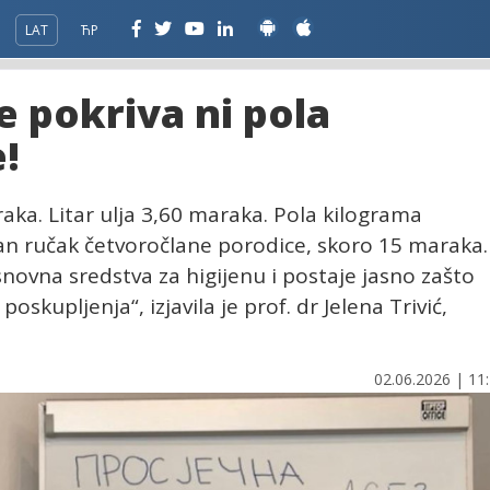
LAT
ЋР
e pokriva ni pola
!
aka. Litar ulja 3,60 maraka. Pola kilograma
čan ručak četvoročlane porodice, skoro 15 maraka.
snovna sredstva za higijenu i postaje jasno zašto
skupljenja“, izjavila je prof. dr Jelena Trivić,
02.06.2026 | 11