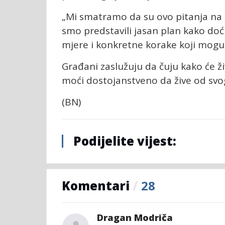
„Mi smatramo da su ovo pitanja na 
smo predstavili jasan plan kako doć
mjere i konkretne korake koji mogu d
Građani zaslužuju da čuju kako će živ
moći dostojanstveno da žive od svog r
(BN)
Podijelite vijest:
Komentari
/
28
Dragan Modriča