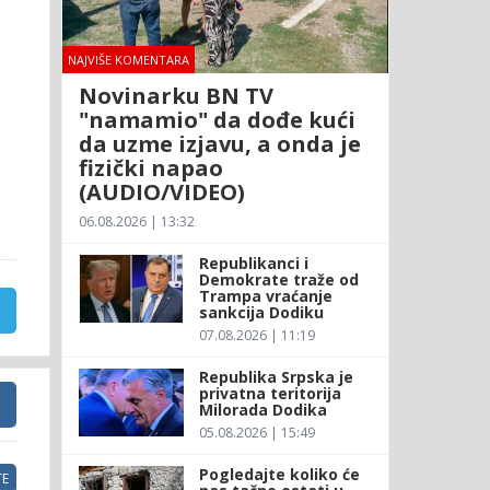
NAJVIŠE KOMENTARA
Novinarku BN TV
"namamio" da dođe kući
da uzme izjavu, a onda je
fizički napao
(AUDIO/VIDEO)
06.08.2026 | 13:32
Republikanci i
Demokrate traže od
Trampa vraćanje
sankcija Dodiku
07.08.2026 | 11:19
Republika Srpska je
privatna teritorija
Milorada Dodika
05.08.2026 | 15:49
Pogledajte koliko će
E