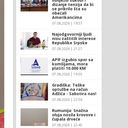
obilježili sukobi i
dizanje tenzija da bi
se prikrilo šta su
obećali
Amerikancima
07.08.2026 | 19:57
Najodgovorniji ljudi
nisu zaštitili interese
Republike Srpske
07.08.2026 | 21:27
APIF izgubio spor sa
komšijama, mora
platiti 10.000 KM
07.08.2026 | 19:55
Gradiška: Teške
optužbe na račun
Adžića - Sabotira nas!
07.08.2026 | 22:56
Rumunija: Snažna
oluja nosila krovove i
čupala drveće
07.08.2026 | 22:45