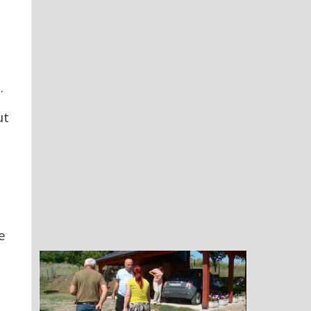
.
ut
e