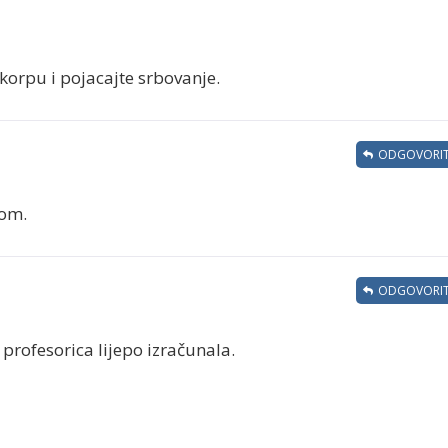
korpu i pojacajte srbovanje.
ODGOVORIT
nom.
ODGOVORIT
 profesorica lijepo izračunala.