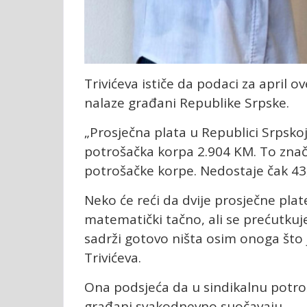
Trivićeva ističe da podaci za april 
nalaze građani Republike Srpske.
„Prosječna plata u Republici Srpskoj
potrošačka korpa 2.904 KM. To znač
potrošačke korpe. Nedostaje čak 43
Neko će reći da dvije prosječne plat
matematički tačno, ali se prećutkuje
sadrži gotovo ništa osim onoga što 
Trivićeva.
Ona podsjeća da u sindikalnu potroš
građani svakodnevno suočavaju.