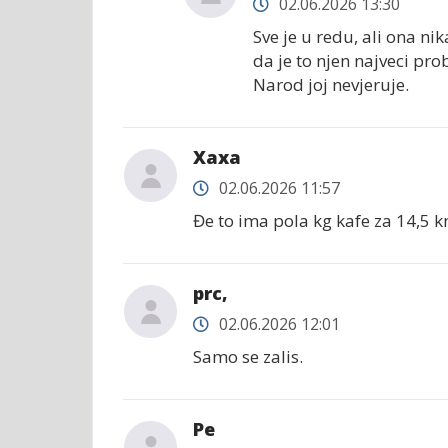
02.06.2026 13:30
Sve je u redu, ali ona ni
da je to njen najveci pr
Narod joj nevjeruje.
Хаха
02.06.2026 11:57
Đe to ima pola kg kafe za 14,5 
prc,
02.06.2026 12:01
Samo se zalis.
Ре