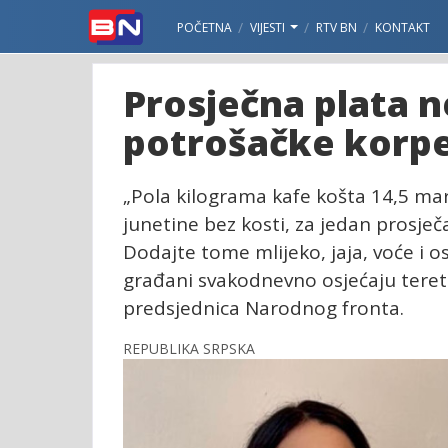
POČETNA
VIJESTI
RTV BN
KONTAKT
Prosječna plata n
potrošačke korpe
„Pola kilograma kafe košta 14,5 mar
junetine bez kosti, za jedan prosje
Dodajte tome mlijeko, jaja, voće i o
građani svakodnevno osjećaju teret po
predsjednica Narodnog fronta.
REPUBLIKA SRPSKA