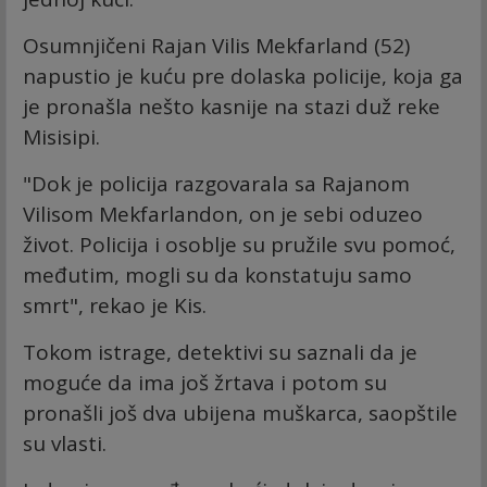
Osumnjičeni Rajan Vilis Mekfarland (52)
napustio je kuću pre dolaska policije, koja ga
je pronašla nešto kasnije na stazi duž reke
Misisipi.
"Dok je policija razgovarala sa Rajanom
Vilisom Mekfarlandon, on je sebi oduzeo
život. Policija i osoblje su pružile svu pomoć,
međutim, mogli su da konstatuju samo
smrt", rekao je Kis.
Tokom istrage, detektivi su saznali da je
moguće da ima još žrtava i potom su
pronašli još dva ubijena muškarca, saopštile
su vlasti.