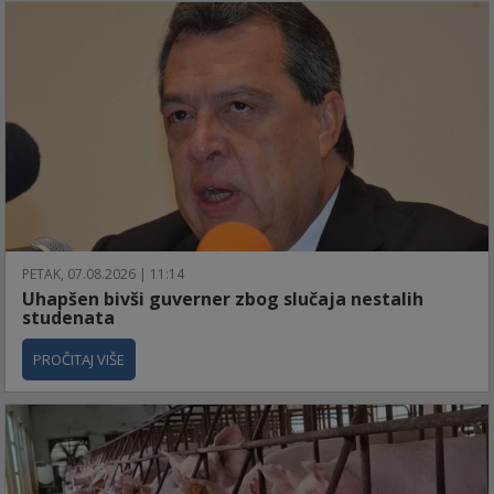
PETAK, 07.08.2026 | 11:14
Uhapšen bivši guverner zbog slučaja nestalih
studenata
PROČITAJ VIŠE