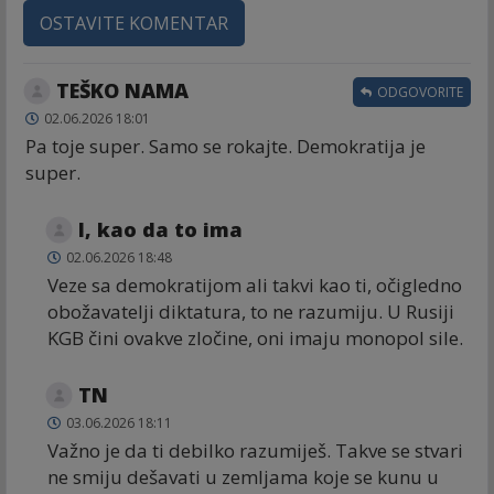
OSTAVITE KOMENTAR
TEŠKO NAMA
ODGOVORITE
02.06.2026 18:01
Pa toje super. Samo se rokajte. Demokratija je
super.
I, kao da to ima
02.06.2026 18:48
Veze sa demokratijom ali takvi kao ti, očigledno
obožavatelji diktatura, to ne razumiju. U Rusiji
KGB čini ovakve zločine, oni imaju monopol sile.
TN
03.06.2026 18:11
Važno je da ti debilko razumiješ. Takve se stvari
ne smiju dešavati u zemljama koje se kunu u