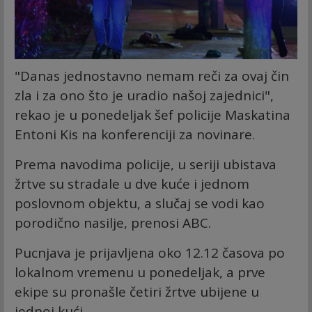
"Danas jednostavno nemam reči za ovaj čin
zla i za ono što je uradio našoj zajednici",
rekao je u ponedeljak šef policije Maskatina
Entoni Kis na konferenciji za novinare.
Prema navodima policije, u seriji ubistava
žrtve su stradale u dve kuće i jednom
poslovnom objektu, a slučaj se vodi kao
porodično nasilje, prenosi ABC.
Pucnjava je prijavljena oko 12.12 časova po
lokalnom vremenu u ponedeljak, a prve
ekipe su pronašle četiri žrtve ubijene u
jednoj kući.