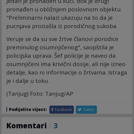
Jedan je pronađen u kući, dok je drugi
pronađen u obližnjem poslovnom objektu.
"Preliminarni nalazi ukazuju na to da je
pucnjava proizašla iz porodičnog sukoba.
Veruje se da su sve žrtve članovi porodice
preminulog osumnjičenog", saopštila je
policijska uprava. Šef policije je naveo da
osumnjičeni ima krivični dosije, ali nije izneo
detalje, kao ni informacije o žrtvama. Istraga
je i dalje u toku.
(Tanjug) Foto: Tanjug/AP
Podijelite vijest:
Facebook
Twitter
Komentari
/
3