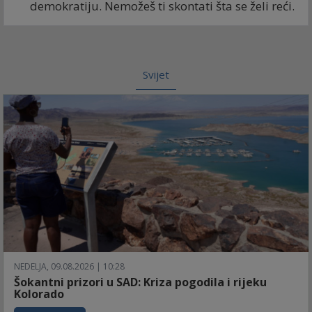
demokratiju. Nemožeš ti skontati šta se želi reći.
Svijet
NEDELJA, 09.08.2026 | 10:28
Šokantni prizori u SAD: Kriza pogodila i rijeku
Kolorado