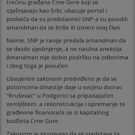
trećinu građana Crne Gore koji se
izjašnjavaju kao Srbi, ukazuje portal i
podseća da su predstavnici SNP-a su povukli
amandman da se briše ili izmeni ovaj član.
Naime, SNP je ranije predala amandman da
se desilo ujedinjenje, a ne nasilna aneksija.
Amandman nije dobio podršku na odborima
i zbog toga je povučen.
Usvojenim zakonom predviđeno je da se
potomcima dinastije daje u svojinu dvorac
"Kruševac" u Podgorici sa pripadajućim
zemljištem, a rekonstrukcija i opremanje te
građevine finansiraće se iz kapitalnog
budžeta Crne Gore.
Zakonom je propisano da se sredstava za