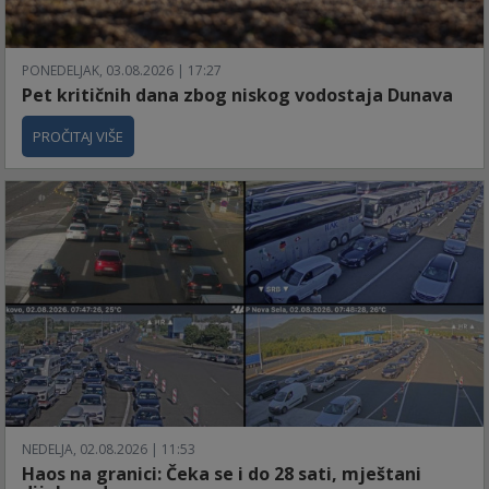
PONEDELJAK, 03.08.2026 | 17:27
Pet kritičnih dana zbog niskog vodostaja Dunava
PROČITAJ VIŠE
NEDELJA, 02.08.2026 | 11:53
Haos na granici: Čeka se i do 28 sati, mještani