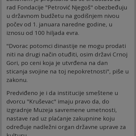
rad Fondacije "Petrović Njegoš" obezbeđuju
u državnom budžetu na godišnjem nivou
počev od 1. januara naredne godine, u
iznosu od 100 hiljada evra.
"Dvorac potomci dinastije ne mogu prodati
niti na drugi način otuđiti, osim državi Crnoj
Gori, po ceni koja je utvrđena na dan
sticanja svojine na toj nepokretnosti", piše u
zakonu.
Predviđeno je i da institucije smeštene u
dvorcu "Kruševac" imaju pravo da, do
izgradnje Muzeja savremene umetnosti,
nastave rad uz plaćanje zakupnine koju
određuje nadležni organ državne uprave za
kulturu.