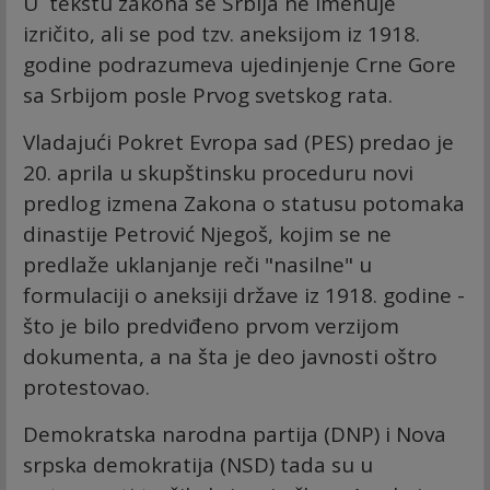
U tekstu zakona se Srbija ne imenuje
izričito, ali se pod tzv. aneksijom iz 1918.
godine podrazumeva ujedinjenje Crne Gore
sa Srbijom posle Prvog svetskog rata.
Vladajući Pokret Evropa sad (PES) predao je
20. aprila u skupštinsku proceduru novi
predlog izmena Zakona o statusu potomaka
dinastije Petrović Njegoš, kojim se ne
predlaže uklanjanje reči "nasilne" u
formulaciji o aneksiji države iz 1918. godine -
što je bilo predviđeno prvom verzijom
dokumenta, a na šta je deo javnosti oštro
protestovao.
Demokratska narodna partija (DNP) i Nova
srpska demokratija (NSD) tada su u