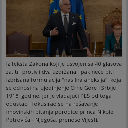
Iz teksta Zakona koji je usvojen sa 40 glasova
za, tri protiv i dva uzdržana, ipak neće biti
izbrisana formulacija "nasilna aneksija", koja
se odnosi na ujedinjenje Crne Gore i Srbije
1918. godine, jer je vladajući PES od toga
odustao i fokusirao se na rešavanje
imovinskih pitanja porodice princa Nikole
Petrovića - Njegoša, prenose Vijesti.