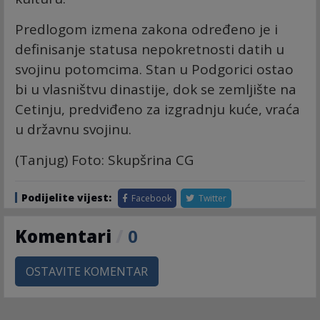
Predlogom izmena zakona određeno je i
definisanje statusa nepokretnosti datih u
svojinu potomcima. Stan u Podgorici ostao
bi u vlasništvu dinastije, dok se zemljište na
Cetinju, predviđeno za izgradnju kuće, vraća
u državnu svojinu.
(Tanjug) Foto: Skupšrina CG
Podijelite vijest:
Facebook
Twitter
Komentari
/
0
OSTAVITE KOMENTAR