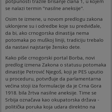
potpunosti tražile brisanje člana 1, u kojem
se nalazi termin "nasilne aneksije".
Osim te izmene, u novom predlogu zakona
uklonjene su i odredbe koje su predviđale,
da bi, ako crnogorska dinastija nema
potomaka po muškoj liniji, tradiciju trebalo
da nastavi najstarije žensko dete.
Kako piše crnogorski portal Borba, novi
predlog izmena Zakona o statusu potomaka
dinastije Petrović Njegoš, koji je PES uputio
u proceduru, potvrđuje da parlamentarna
većina stoji iza formulacije da je Crna Gora
1918. bila žrtva nasilne aneksije. Time se
Srbija označava kao okupatorska država -
politička poruka koja udara direktno na