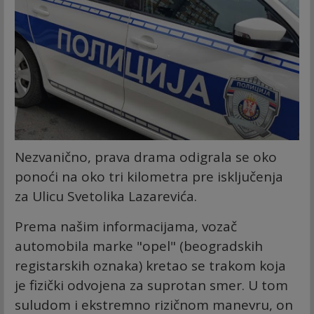
Nezvanično, prava drama odigrala se oko
ponoći na oko tri kilometra pre isključenja
za Ulicu Svetolika Lazarevića.
Prema našim informacijama, vozač
automobila marke "opel" (beogradskih
registarskih oznaka) kretao se trakom koja
je fizički odvojena za suprotan smer. U tom
suludom i ekstremno rizičnom manevru, on