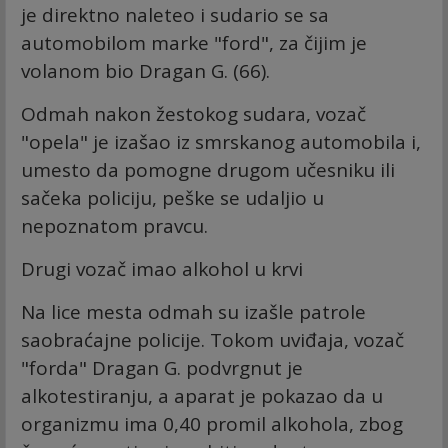
je direktno naleteo i sudario se sa
automobilom marke "ford", za čijim je
volanom bio Dragan G. (66).
Odmah nakon žestokog sudara, vozač
"opela" je izašao iz smrskanog automobila i,
umesto da pomogne drugom učesniku ili
sačeka policiju, peške se udaljio u
nepoznatom pravcu.
Drugi vozač imao alkohol u krvi
Na lice mesta odmah su izašle patrole
saobraćajne policije. Tokom uviđaja, vozač
"forda" Dragan G. podvrgnut je
alkotestiranju, a aparat je pokazao da u
organizmu ima 0,40 promil alkohola, zbog