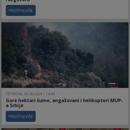
PROČITAJ VIŠE
ČETVRTAK, 06.08.2026 | 14:46
Gore hektari šume, angažovani i helikopteri MUP-
a Srbije
PROČITAJ VIŠE