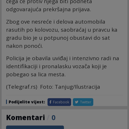
čega će protiv njega biti podneta
odgovarajuća prekršajna prijava.
Zbog ove nesreće i delova automobila
rasutih po kolovozu, saobraćaj u pravcu ka
gradu bio je u potpunoj obustavi do sat
nakon ponoći.
Policija je obavila uviđaj i intenzivno radi na
identifikaciji i pronalasku vozača koji je
pobegao sa lica mesta.
(Telegraf.rs) Foto: Tanjug/Ilustracija
Podijelite vijest:
Facebook
Twitter
Komentari
/
0