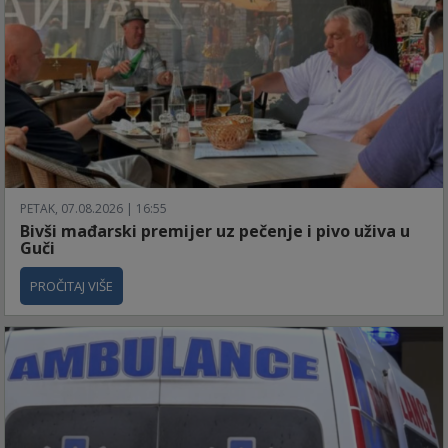
PETAK, 07.08.2026 | 16:55
Bivši mađarski premijer uz pečenje i pivo uživa u
Guči
PROČITAJ VIŠE