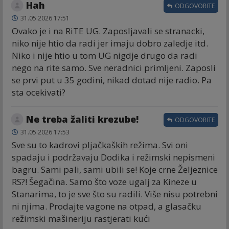
Hah
ODGOVORITE
31.05.2026 17:51
Ovako je i na RiTE UG. Zaposljavali se stranacki,
niko nije htio da radi jer imaju dobro zaledje itd.
Niko i nije htio u tom UG nigdje drugo da radi
nego na rite samo. Sve neradnici primljeni. Zaposli
se prvi put u 35 godini, nikad dotad nije radio. Pa
sta ocekivati?
Ne treba žaliti krezube!
ODGOVORITE
31.05.2026 17:53
Sve su to kadrovi pljačkaških režima. Svi oni
spadaju i podržavaju Dodika i režimski nepismeni
bagru. Sami pali, sami ubili se! Koje crne Željeznice
RS?! Šegačina. Samo što voze ugalj za Kineze u
Stanarima, to je sve što su radili. Više nisu potrebni
ni njima. Prodajte vagone na otpad, a glasačku
režimski mašineriju rastjerati kući