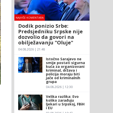
NAJVIŠE KOMENTARA
Dodik ponizio Srbe:
Predsjedniku Srpske nije
dozvolio da govori na
obilježavanju "Oluje"
04.08.2026 | 21:48
Istočno Sarajevo ne
smije postati sigurna
kuća za organizovani
kriminal, država i
policija moraju biti
jače od kriminalnih
grupa
04.08.2026 | 12:30
Velika razlika: Evo
koliko zarađuju
ljekari u Srpskoj, FBiH
i EU