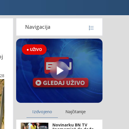
Navigacija
● UŽIVO
oj
:28
Izdvojeno
Najčitanije
Novinarku BN TV