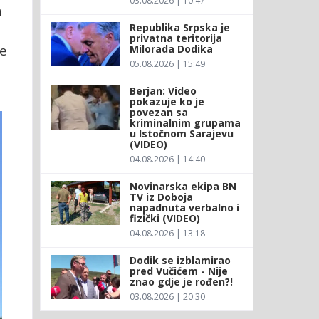
03.08.2026 | 10:47
a
Republika Srpska je
u
privatna teritorija
je
Milorada Dodika
05.08.2026 | 15:49
Berjan: Video
pokazuje ko je
povezan sa
kriminalnim grupama
u Istočnom Sarajevu
(VIDEO)
04.08.2026 | 14:40
Novinarska ekipa BN
TV iz Doboja
napadnuta verbalno i
fizički (VIDEO)
04.08.2026 | 13:18
Dodik se izblamirao
pred Vučićem - Nije
znao gdje je rođen?!
03.08.2026 | 20:30