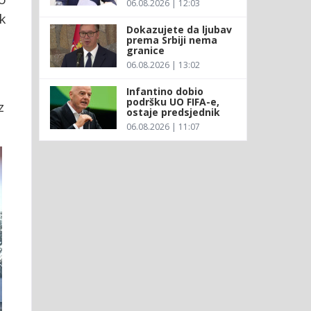
06.08.2026 | 12:03
k
Dokazujete da ljubav
prema Srbiji nema
granice
06.08.2026 | 13:02
Infantino dobio
podršku UO FIFA-e,
z
ostaje predsjednik
06.08.2026 | 11:07