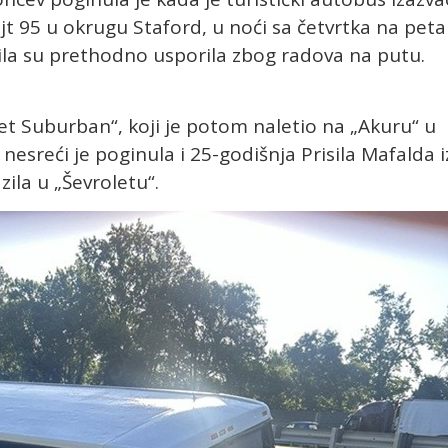
jt 95 u okrugu Staford, u noći sa četvrtka na peta
la su prethodno usporila zbog radova na putu.
let Suburban“, koji je potom naletio na „Akuru“ u
nesreći je poginula i 25-godišnja Prisila Mafalda i
ila u „Ševroletu“.