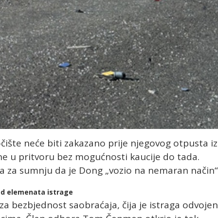
očište neće biti zakazano prije njegovog otpusta iz
ane u pritvoru bez mogućnosti kaucije do tada.
va za sumnju da je Dong „vozio na nemaran način“
od elemenata istrage
za bezbjednost saobraćaja, čija je istraga odvoje