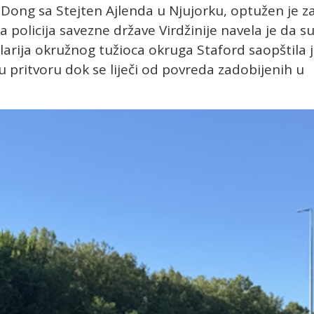
 Dong sa Stejten Ajlenda u Njujorku, optužen je z
 a policija savezne države Virdžinije navela je da s
arija okružnog tužioca okruga Staford saopštila 
u pritvoru dok se liječi od povreda zadobijenih u