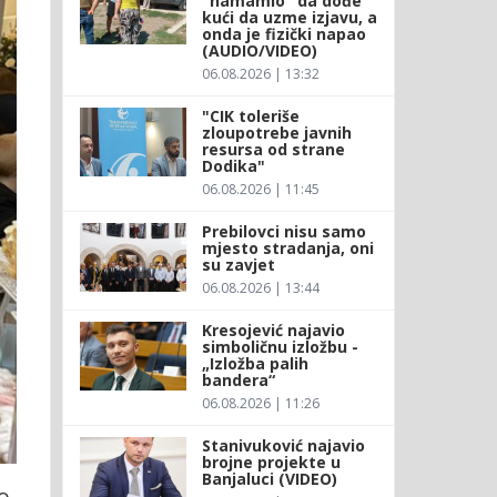
"namamio" da dođe
kući da uzme izjavu, a
onda je fizički napao
(AUDIO/VIDEO)
06.08.2026 | 13:32
"CIK toleriše
zloupotrebe javnih
resursa od strane
Dodika"
06.08.2026 | 11:45
Prebilovci nisu samo
mjesto stradanja, oni
su zavjet
06.08.2026 | 13:44
Kresojević najavio
simboličnu izložbu -
„Izložba palih
bandera“
06.08.2026 | 11:26
Stanivuković najavio
brojne projekte u
Banjaluci (VIDEO)
o