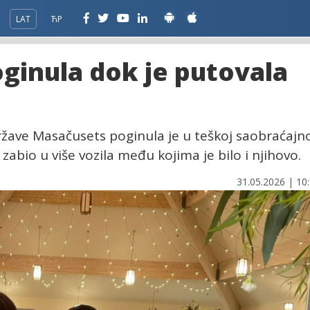
LAT
ЋР
oginula dok je putovala
ržave Masačusets poginula je u teškoj saobraćajn
 zabio u više vozila među kojima je bilo i njihovo.
31.05.2026 | 10