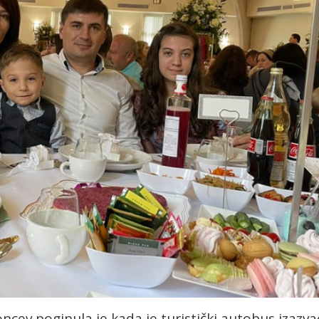
cev poginula je kada je turistički autobus izazva