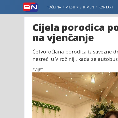
POČETNA
VIJESTI
RTV BN
KONTAKT
Cijela porodica p
na vjenčanje
Četvoročlana porodica iz savezne d
nesreći u Virdžiniji, kada se autobus
SVIJET