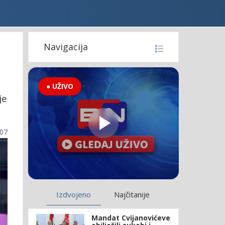
Navigacija
● UŽIVO
je
:07
Izdvojeno
Najčitanije
Mandat Cvijanovićeve