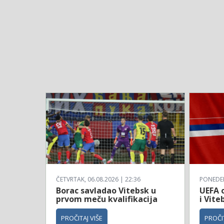
ČETVRTAK, 06.08.2026 | 22:36
PONEDELJ
Borac savladao Vitebsk u
UEFA o
prvom meču kvalifikacija
i Vite
PROČITAJ VIŠE
PROČIT