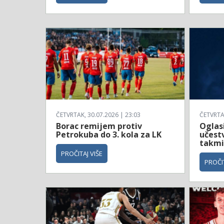
ČETVRTAK, 30.07.2026 | 23:03
ČETVRTAK
Borac remijem protiv
Oglas
Petrokuba do 3. kola za LK
učestv
takmi
PROČITAJ VIŠE
PROČIT