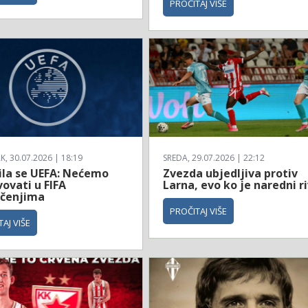
PROČITAJ VIŠE
, 30.07.2026 | 18:19
SREDA, 29.07.2026 | 22:12
ila se UEFA: Nećemo
Zvezda ubjedljiva protiv
ovati u FIFA
Larna, evo ko je naredni ri
čenjima
PROČITAJ VIŠE
AJ VIŠE