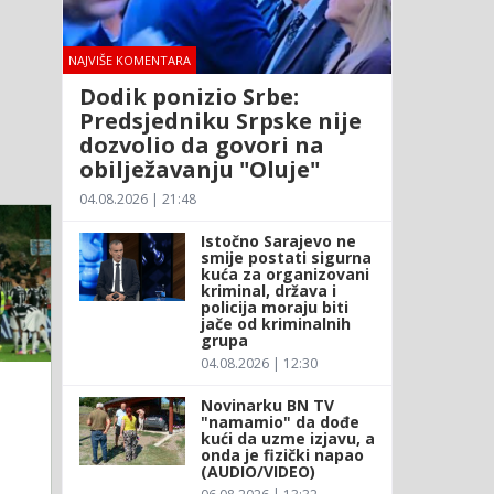
NAJVIŠE KOMENTARA
Dodik ponizio Srbe:
Predsjedniku Srpske nije
dozvolio da govori na
obilježavanju "Oluje"
04.08.2026 | 21:48
Istočno Sarajevo ne
smije postati sigurna
kuća za organizovani
kriminal, država i
policija moraju biti
jače od kriminalnih
grupa
04.08.2026 | 12:30
Novinarku BN TV
"namamio" da dođe
kući da uzme izjavu, a
onda je fizički napao
(AUDIO/VIDEO)