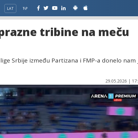
LAT
ЋР
prazne tribine na meču
 lige Srbije između Partizana i FMP-a donelo nam 
29.05.2026 | 17