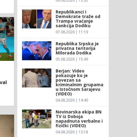
06.08.2026 | 13:32
Republikanci i
Demokrate traže od
Trampa vraćanje
sankcija Dodiku
07.08.2026 | 11:19
Republika Srpska je
privatna teritorija
Milorada Dodika
05.08.2026 | 15:49
Berjan: Video
pokazuje ko je
povezan sa
val
kriminalnim grupama
u Istočnom Sarajevu
(VIDEO)
04.08.2026 | 14:40
Novinarska ekipa BN
TV iz Doboja
napadnuta verbalno i
fizički (VIDEO)
04.08.2026 | 13:18