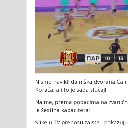
Nismo navikli da niška dvorana Čair
Koraća, ali to je sada slučaj!
Naime, prema podacima na zvaničnom 
je šestina kapaciteta!
Slike u TV prenosu zaista i pokazuju