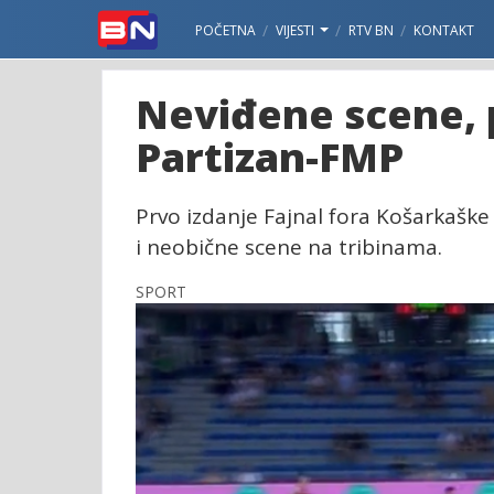
POČETNA
VIJESTI
RTV BN
KONTAKT
Neviđene scene, 
Partizan-FMP
Prvo izdanje Fajnal fora Košarkaške
i neobične scene na tribinama.
SPORT