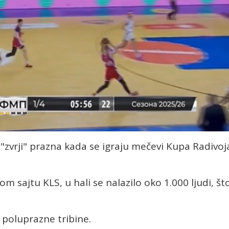
 "zvrji" prazna kada se igraju mečevi Kupa Radivoj
sajtu KLS, u hali se nalazilo oko 1.000 ljudi, št
 poluprazne tribine.