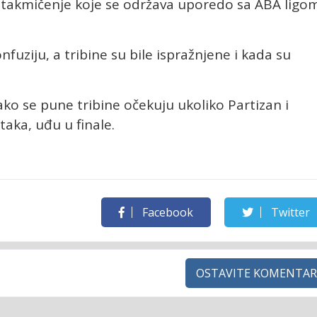
a takmičenje koje se održava uporedo sa ABA ligo
fuziju, a tribine su bile ispražnjene i kada su
iako se pune tribine očekuju ukoliko Partizan i
taka, uđu u finale.
Facebook
Twitter
OSTAVITE KOMENTAR