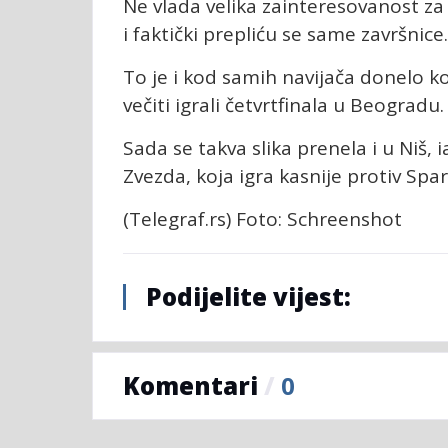
Ne vlada velika zainteresovanost z
i faktički prepliću se same završnice.
To je i kod samih navijača donelo kon
večiti igrali četvrtfinala u Beogradu.
Sada se takva slika prenela i u Niš, 
Zvezda, koja igra kasnije protiv Spar
(Telegraf.rs) Foto: Schreenshot
Podijelite vijest:
Komentari
/
0