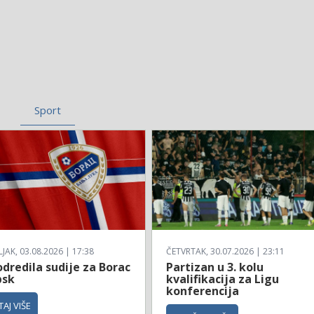
Sport
AK, 03.08.2026 | 17:38
ČETVRTAK, 30.07.2026 | 23:11
dredila sudije za Borac
Partizan u 3. kolu
bsk
kvalifikacija za Ligu
konferencija
AJ VIŠE