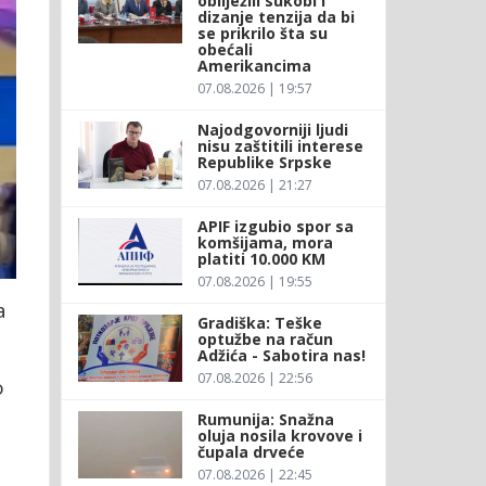
obilježili sukobi i
dizanje tenzija da bi
se prikrilo šta su
obećali
Amerikancima
07.08.2026 | 19:57
Najodgovorniji ljudi
nisu zaštitili interese
Republike Srpske
07.08.2026 | 21:27
APIF izgubio spor sa
komšijama, mora
platiti 10.000 KM
07.08.2026 | 19:55
a
Gradiška: Teške
optužbe na račun
Adžića - Sabotira nas!
07.08.2026 | 22:56
o
Rumunija: Snažna
oluja nosila krovove i
čupala drveće
07.08.2026 | 22:45