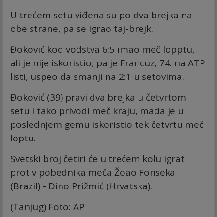
U trećem setu viđena su po dva brejka na
obe strane, pa se igrao taj-brejk.
Đoković kod vođstva 6:5 imao meč lopptu,
ali je nije iskoristio, pa je Francuz, 74. na ATP
listi, uspeo da smanji na 2:1 u setovima.
Đoković (39) pravi dva brejka u četvrtom
setu i tako privodi meč kraju, mada je u
poslednjem gemu iskoristio tek četvrtu meč
loptu.
Svetski broj četiri će u trećem kolu igrati
protiv pobednika meča Žoao Fonseka
(Brazil) - Dino Prižmić (Hrvatska).
(Tanjug) Foto: AP