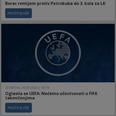
Borac remijem protiv Petrokuba do 3. kola za LK
PROČITAJ VIŠE
ČETVRTAK, 30.07.2026 | 18:19
Oglasila se UEFA: Nećemo učestvovati u FIFA
takmičenjima
PROČITAJ VIŠE