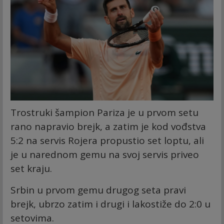
Trostruki šampion Pariza je u prvom setu
rano napravio brejk, a zatim je kod vođstva
5:2 na servis Rojera propustio set loptu, ali
je u narednom gemu na svoj servis priveo
set kraju.
Srbin u prvom gemu drugog seta pravi
brejk, ubrzo zatim i drugi i lakostiže do 2:0 u
setovima.