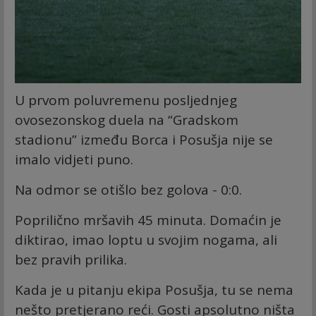
U prvom poluvremenu posljednjeg
ovosezonskog duela na “Gradskom
stadionu” između Borca i Posušja nije se
imalo vidjeti puno.
Na odmor se otišlo bez golova - 0:0.
Poprilično mršavih 45 minuta. Domaćin je
diktirao, imao loptu u svojim nogama, ali
bez pravih prilika.
Kada je u pitanju ekipa Posušja, tu se nema
nešto pretjerano reći. Gosti apsolutno ništa