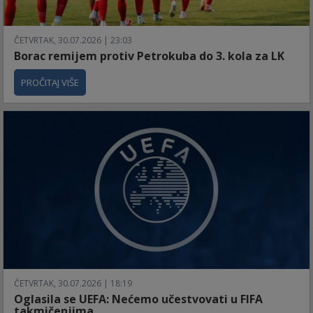
ČETVRTAK, 30.07.2026 | 23:03
Borac remijem protiv Petrokuba do 3. kola za LK
PROČITAJ VIŠE
ČETVRTAK, 30.07.2026 | 18:19
Oglasila se UEFA: Nećemo učestvovati u FIFA
takmičenjima