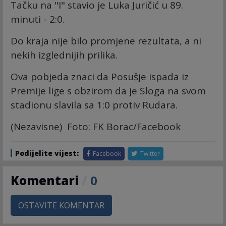
Tačku na "I" stavio je Luka Juričić u 89.
minuti - 2:0.
Do kraja nije bilo promjene rezultata, a ni
nekih izglednijih prilika.
Ova pobjeda znaci da Posušje ispada iz
Premije lige s obzirom da je Sloga na svom
stadionu slavila sa 1:0 protiv Rudara.
(Nezavisne) Foto: FK Borac/Facebook
Podijelite vijest:
Facebook
Twitter
Komentari
/
0
OSTAVITE KOMENTAR