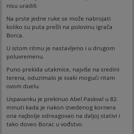
nisu uradili.
Na prste jedne ruke se može nabrojati
koliko su puta prešli na polovinu igrača
Borca.
U istom ritmu je nastavljeno i u drugom
poluvremenu.
Puno prekida utakmice, najviše na sredini
terena, oduzimalo je svaki mogući ritam
ovom duelu.
Uspavanku je prekinuo Abel Paskval u 82.
minuti kada je nakon izvedenog kornera
ona najbolje odreagovao na daljoj stativi i
tako doveo Borac u vođstvo.