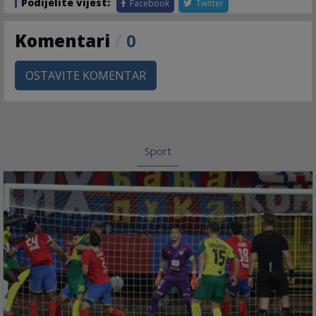
Podijelite vijest:
Facebook
Twitter
Komentari
/
0
OSTAVITE KOMENTAR
Sport