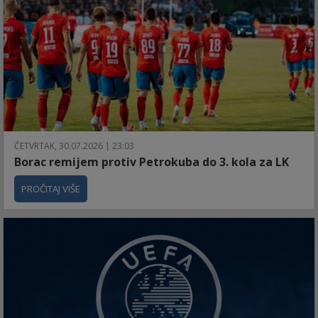
ČETVRTAK, 30.07.2026 | 23:03
Borac remijem protiv Petrokuba do 3. kola za LK
PROČITAJ VIŠE