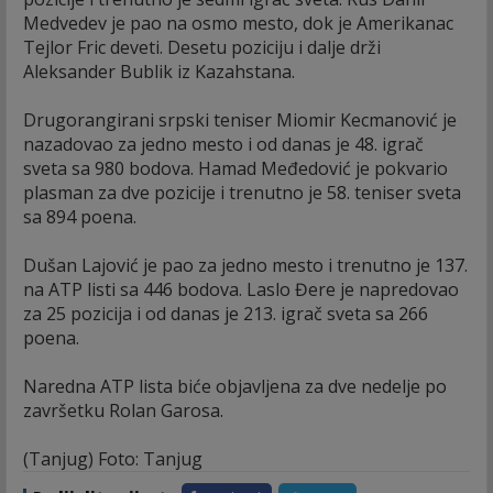
Medvedev je pao na osmo mesto, dok je Amerikanac
Tejlor Fric deveti. Desetu poziciju i dalje drži
Aleksander Bublik iz Kazahstana.
Drugorangirani srpski teniser Miomir Kecmanović je
nazadovao za jedno mesto i od danas je 48. igrač
sveta sa 980 bodova. Hamad Međedović je pokvario
plasman za dve pozicije i trenutno je 58. teniser sveta
sa 894 poena.
Dušan Lajović je pao za jedno mesto i trenutno je 137.
na ATP listi sa 446 bodova. Laslo Đere je napredovao
za 25 pozicija i od danas je 213. igrač sveta sa 266
poena.
Naredna ATP lista biće objavljena za dve nedelje po
završetku Rolan Garosa.
(Tanjug) Foto: Tanjug