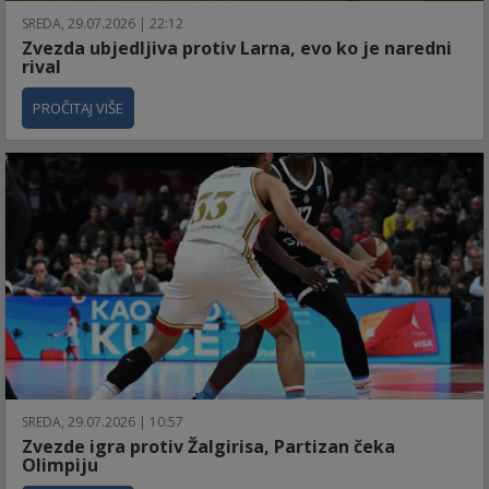
SREDA, 29.07.2026 | 22:12
Zvezda ubjedljiva protiv Larna, evo ko je naredni
rival
PROČITAJ VIŠE
SREDA, 29.07.2026 | 10:57
Zvezde igra protiv Žalgirisa, Partizan čeka
Olimpiju