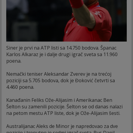
Siner je prvi na ATP listi sa 14.750 bodova. Španac
Karlos Alkaraz je i dalje drugi igrač sveta sa 11.960
poena.
Nemački teniser Aleksandar Zverev je na trećoj
poziciji sa 5.705 bodova, dok je Đoković četvrti sa
4.460 poena.
Kanađanin Feliks Ože-Alijasim i Amerikanac Ben
Šelton su zamenili pozicije. Šelton se od danas nalazi
na petom mestu ATP liste, dok je Ože-Alijasim šesti.
Australijanac Aleks de Minor je napredovao za dve
pozicije i trenutno je sedmi igrač sveta. Rus Danil