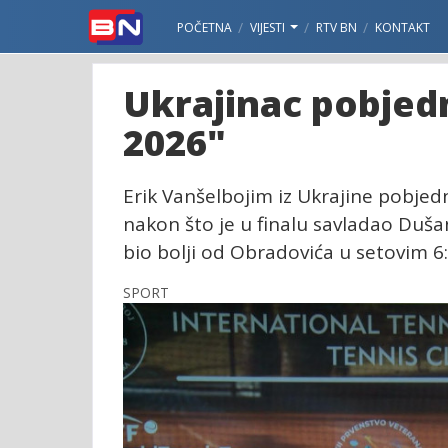
POČETNA
VIJESTI
RTV BN
KONTAKT
Ukrajinac pobjed
2026"
Erik Vanšelbojim iz Ukrajine pobjed
nakon što je u finalu savladao Duša
bio bolji od Obradovića u setovim 6:4
SPORT