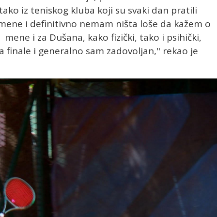
tako iz teniskog kluba koji su svaki dan pratili
za mene i definitivno nemam ništa loše da kažem o
mene i za Dušana, kako fizički, tako i psihički,
 finale i generalno sam zadovoljan," rekao je