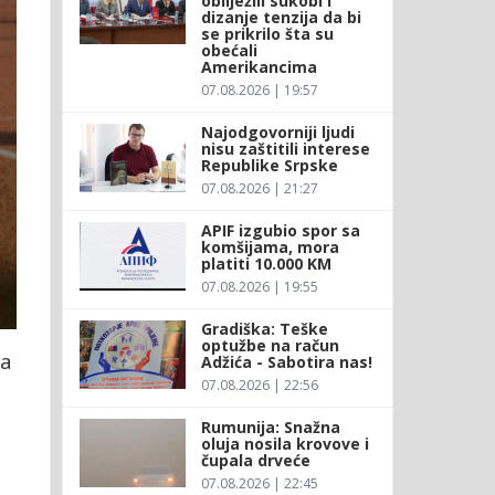
obilježili sukobi i
dizanje tenzija da bi
se prikrilo šta su
obećali
Amerikancima
07.08.2026 | 19:57
Najodgovorniji ljudi
nisu zaštitili interese
Republike Srpske
07.08.2026 | 21:27
APIF izgubio spor sa
komšijama, mora
platiti 10.000 KM
07.08.2026 | 19:55
Gradiška: Teške
optužbe na račun
za
Adžića - Sabotira nas!
07.08.2026 | 22:56
Rumunija: Snažna
oluja nosila krovove i
čupala drveće
07.08.2026 | 22:45