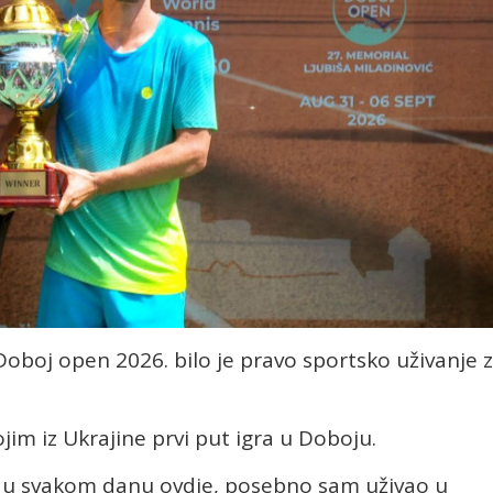
a Doboj open 2026. bilo je pravo sportsko uživanje 
im iz Ukrajine prvi put igra u Doboju.
m u svakom danu ovdje, posebno sam uživao u