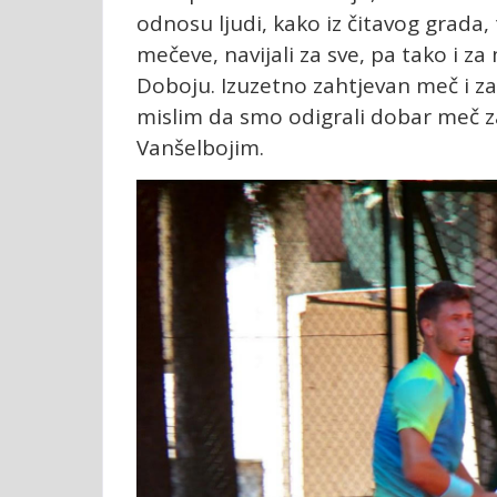
odnosu ljudi, kako iz čitavog grada, 
mečeve, navijali za sve, pa tako i 
Doboju. Izuzetno zahtjevan meč i za 
mislim da smo odigrali dobar meč za
Vanšelbojim.