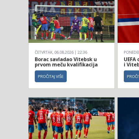
ČETVRTAK, 06.08.2026 | 22:36
PONEDELJ
Borac savladao Vitebsk u
UEFA o
prvom meču kvalifikacija
i Vite
PROČITAJ VIŠE
PROČIT