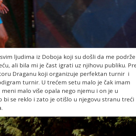
 svim ljudima iz Doboja koji su došli da me podrže
u, ali bila mi je čast igrati uz njihovu publiku. Pr
ktoru Draganu koji organizuje perfektan turnir i
a odigram turnir. U trećem setu malo je čak imam
t meni malo više opala nego njemu i on je u
i se reklo i zato je otišlo u njegovu stranu treći
a.