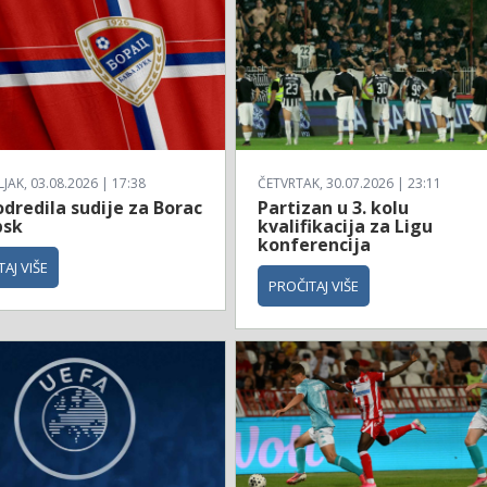
AK, 03.08.2026 | 17:38
ČETVRTAK, 30.07.2026 | 23:11
dredila sudije za Borac
Partizan u 3. kolu
bsk
kvalifikacija za Ligu
konferencija
AJ VIŠE
PROČITAJ VIŠE