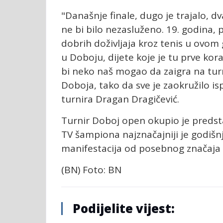
"Današnje finale, dugo je trajalo, dv
ne bi bilo nezasluženo. 19. godina
dobrih doživljaja kroz tenis u ovom 
u Doboju, dijete koje je tu prve ko
bi neko naš mogao da zaigra na tur
Doboja, tako da sve je zaokružilo isp
turnira Dragan Dragičević.
Turnir Doboj open okupio je predst
TV šampiona najznačajniji je godišnj
manifestacija od posebnog značaja 
(BN) Foto: BN
Podijelite vijest: