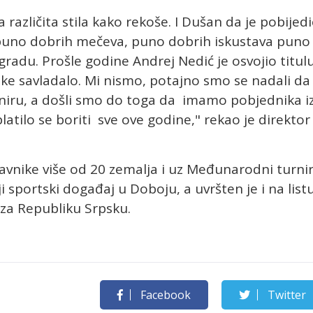
a različita stila kako rekoše. I Dušan da je pobijed
, puno dobrih mečeva, puno dobrih iskustava puno
gradu. Prošle godine Andrej Nedić je osvojio titul
rake savladalo. Mi nismo, potajno smo se nadali da
niru, a došli smo do toga da imamo pobjednika i
latilo se boriti sve ove godine," rekao je direktor
avnike više od 20 zemalja i uz Međunarodni turni
i sportski događaj u Doboju, a uvršten je i na list
za Republiku Srpsku.
Facebook
Twitter