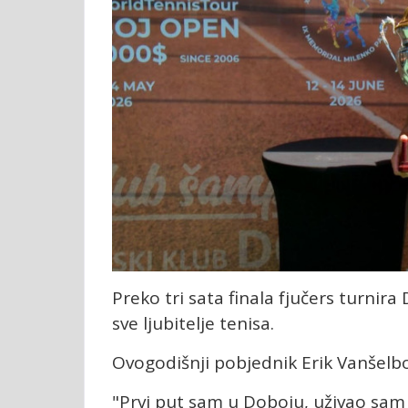
Preko tri sata finala fjučers turnir
sve ljubitelje tenisa.
Ovogodišnji pobjednik Erik Vanšelboj
"Prvi put sam u Doboju, uživao sa