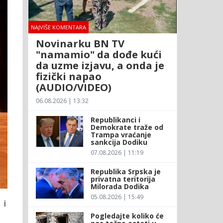
NAJVIŠE KOMENTARA
Novinarku BN TV
"namamio" da dođe kući
da uzme izjavu, a onda je
fizički napao
(AUDIO/VIDEO)
06.08.2026 | 13:32
Republikanci i
Demokrate traže od
Trampa vraćanje
sankcija Dodiku
07.08.2026 | 11:19
Republika Srpska je
privatna teritorija
Milorada Dodika
05.08.2026 | 15:49
 i
Pogledajte koliko će