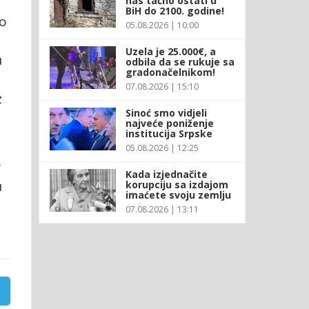
nas tačno ostati u
BiH do 2100. godine!
io
05.08.2026 | 10:00
Uzela je 25.000€, a
u
odbila da se rukuje sa
gradonačelnikom!
07.08.2026 | 15:10
z
Sinoć smo vidjeli
najveće poniženje
institucija Srpske
05.08.2026 | 12:25
r
Kada izjednačite
u
korupciju sa izdajom
imaćete svoju zemlju
07.08.2026 | 13:11