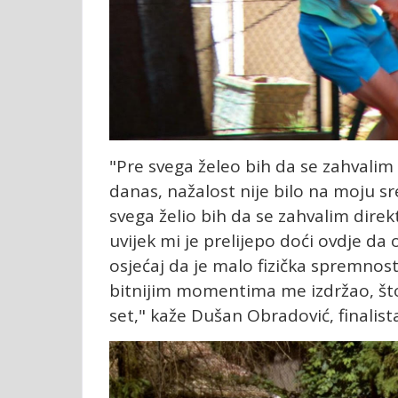
"Pre svega želeo bih da se zahvalim
danas, nažalost nije bilo na moju sreć
svega želio bih da se zahvalim dire
uvijek mi je prelijepo doći ovdje d
osjećaj da je malo fizička spremnos
bitnijim momentima me izdržao, što b
set," kaže Dušan Obradović, finalist