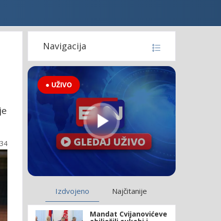
Navigacija
● UŽIVO
je
:34
Izdvojeno
Najčitanije
Mandat Cvijanovićeve