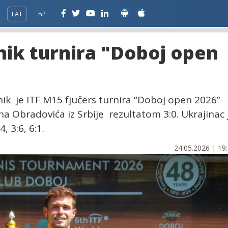
LAT
ЋР
nik turnira "Doboj open
nik je ITF M15 fjučers turnira “Doboj open 2026”
na Obradovića iz Srbije rezultatom 3:0. Ukrajinac 
, 3:6, 6:1.
24.05.2026 | 19