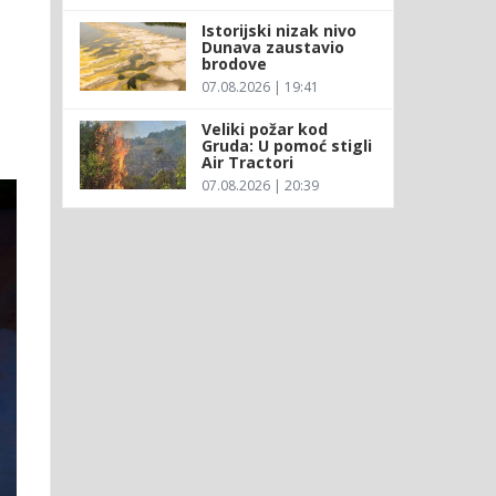
Istorijski nizak nivo
Dunava zaustavio
brodove
07.08.2026 | 19:41
Veliki požar kod
Gruda: U pomoć stigli
Air Tractori
07.08.2026 | 20:39