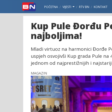
POČETNA
VIJESTI
RTV BN
KONTAKT
Kup Pule Đorđu Pe
najboljima!
Mladi virtuoz na harmonici Đorđe Pe
uspjeh osvojivši Kup grada Pule n
jednom od najprestižnijih i najstari
MAGAZIN