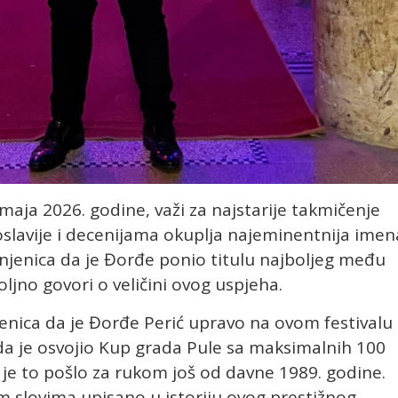
 maja 2026. godine, važi za najstarije takmičenje
slavije i decenijama okuplja najeminentnija imen
činjenica da je Đorđe ponio titulu najboljeg među
jno govori o veličini ovog uspjeha.
njenica da je Đorđe Perić upravo na ovom festivalu
kada je osvojio Kup grada Pule sa maksimalnih 100
je to pošlo za rukom još od davne 1989. godine.
m slovima upisano u istoriju ovog prestižnog