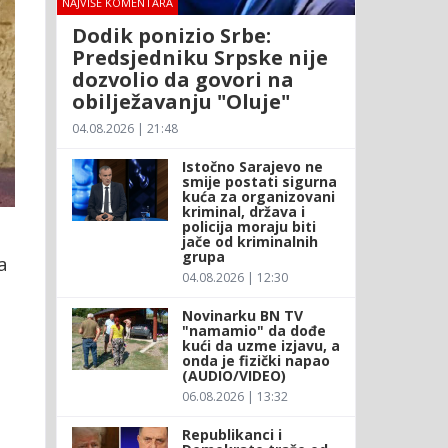
NAJVIŠE KOMENTARA
Dodik ponizio Srbe:
Predsjedniku Srpske nije
dozvolio da govori na
obilježavanju "Oluje"
04.08.2026 | 21:48
Istočno Sarajevo ne
smije postati sigurna
kuća za organizovani
kriminal, država i
policija moraju biti
jače od kriminalnih
grupa
a
04.08.2026 | 12:30
Novinarku BN TV
"namamio" da dođe
kući da uzme izjavu, a
onda je fizički napao
(AUDIO/VIDEO)
06.08.2026 | 13:32
Republikanci i