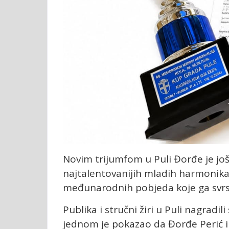
Novim trijumfom u Puli Đorđe je jo
najtalentovanijih mladih harmonikaš
međunarodnih pobjeda koje ga svrs
Publika i stručni žiri u Puli nagradil
jednom je pokazao da Đorđe Perić i n