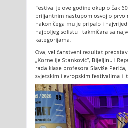
Festival je ove godine okupio čak 60
briljantnim nastupom osvojio prvo m
nakon čega mu je pripalo i najvrijed
najboljeg solistu i takmičara sa n
kategorijama.
Ovaj veličanstveni rezultat predst
„Kornelije Stanković“, Bijeljinu i Re
rada klase profesora Slaviše Perića
svjetskim i evropskim festivalima 