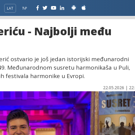
LAT
ЋР
riću - Najbolji među
rić ostvario je još jedan istorijski međunarodni
a 49. Međunarodnom susretu harmonikaša u Puli,
jih festivala harmonike u Evropi.
22.05.2026 | 22