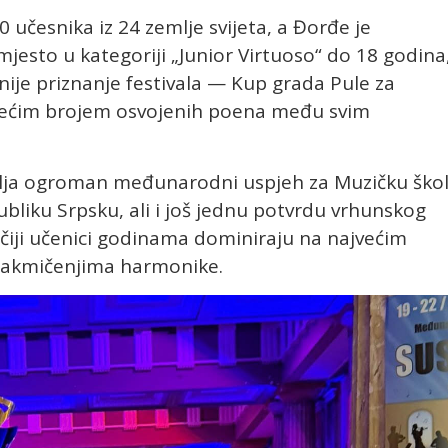
0 učesnika iz 24 zemlje svijeta, a Đorđe je
jesto u kategoriji „Junior Virtuoso“ do 18 godina
nije priznanje festivala — Kup grada Pule za
ajvećim brojem osvojenih poena među svim
avlja ogroman međunarodni uspjeh za Muzičku ško
publiku Srpsku, ali i još jednu potvrdu vrhunskog
, čiji učenici godinama dominiraju na najvećim
i takmičenjima harmonike.