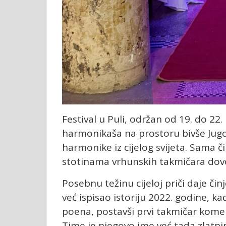
Festival u Puli, održan od 19. do 22.
harmonikaša na prostoru bivše Jugo
harmonike iz cijelog svijeta. Sama 
stotinama vrhunskih takmičara dovol
Posebnu težinu cijeloj priči daje či
već ispisao istoriju 2022. godine, 
poena, postavši prvi takmičar kome 
Time je njegovo ime već tada zlatni