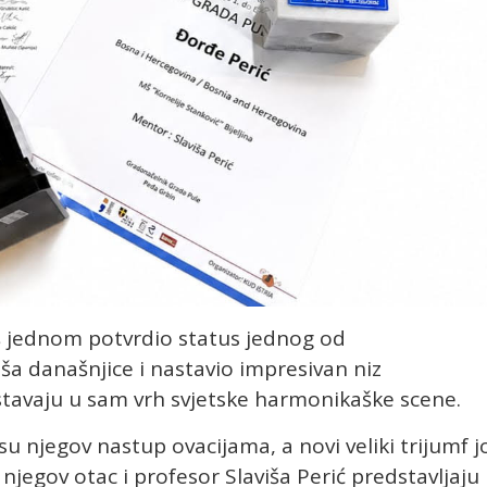
š jednom potvrdio status jednog od
a današnjice i nastavio impresivan niz
tavaju u sam vrh svjetske harmonikaške scene.
i su njegov nastup ovacijama, a novi veliki trijumf j
jegov otac i profesor Slaviša Perić predstavljaju