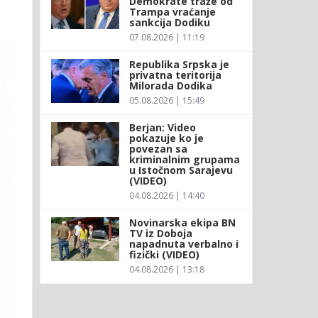
Demokrate traže od
Trampa vraćanje
sankcija Dodiku
07.08.2026 | 11:19
Republika Srpska je
privatna teritorija
Milorada Dodika
05.08.2026 | 15:49
Berjan: Video
pokazuje ko je
povezan sa
kriminalnim grupama
u Istočnom Sarajevu
(VIDEO)
04.08.2026 | 14:40
Novinarska ekipa BN
TV iz Doboja
napadnuta verbalno i
fizički (VIDEO)
04.08.2026 | 13:18