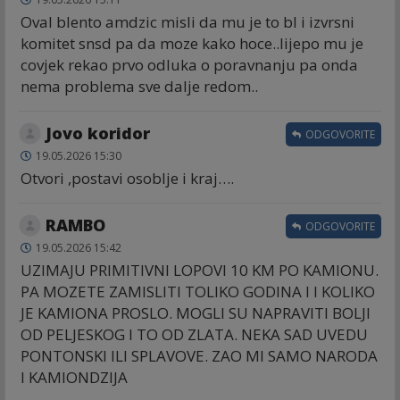
Oval blento amdzic misli da mu je to bl i izvrsni
komitet snsd pa da moze kako hoce..lijepo mu je
covjek rekao prvo odluka o poravnanju pa onda
nema problema sve dalje redom..
Jovo koridor
ODGOVORITE
19.05.2026 15:30
Otvori ,postavi osoblje i kraj….
RAMBO
ODGOVORITE
19.05.2026 15:42
UZIMAJU PRIMITIVNI LOPOVI 10 KM PO KAMIONU.
PA MOZETE ZAMISLITI TOLIKO GODINA I I KOLIKO
JE KAMIONA PROSLO. MOGLI SU NAPRAVITI BOLJI
OD PELJESKOG I TO OD ZLATA. NEKA SAD UVEDU
PONTONSKI ILI SPLAVOVE. ZAO MI SAMO NARODA
I KAMIONDZIJA