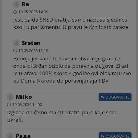
Re
19.05.2026 14:39
Jest, pa da SNSD bratija samo napusti sjednicu
kao i u parlamentu. U pravu je Krnjic sto zateze.
Sreten
19.05.2026 15:18
Bitnoje jer kada bi zavrsili otvaranje granice
onda bi Srđan odbio da poravnja dugove. Zijad
je u pravu 100% skoro 4 godine ovi blokiraju sve
od Doma Naroda do poravnjanaja PDV
Milko
ODGOVORITE
19.05.2026 14:00
Izgleda da ćemo marati vratiti pare koje smo
ukrali.
Рада
ODGOVORITE