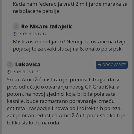
Kada nam federacija vrati 2 milijarde maraka za
neisplacene penzije.
Re Nisam izdajnik
19.05.2026 17:17
Mislis osam milijardi? Nemoj da ostane na dvije,
pojacaj to za svaki slucaj na 8, onako po srpski
Lukavica
ODGOVORITE
19.05.2026 13:53
Srđan Amidžić inistirao je, prenosi Istraga, da se
prvo odlučuje o otvaranju novog GP Gradiška, a
potom, na novoj sjednici koja bi bila pola sata
kasnije, bude razmatrano poravnanje između
entiteta i raspodjeli novca od indirektnih poreza.
Zar je bitan redosljed.Amidžiću ti popusti ako ti je
toliko stalo do naroda.