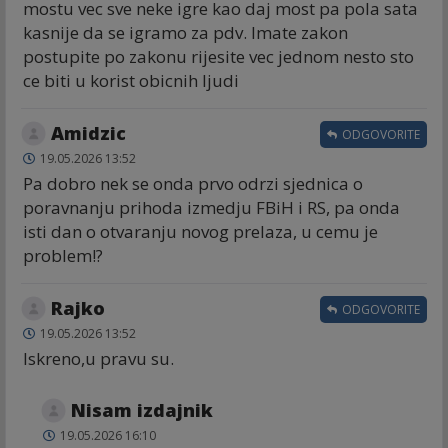
mostu vec sve neke igre kao daj most pa pola sata
kasnije da se igramo za pdv. Imate zakon
postupite po zakonu rijesite vec jednom nesto sto
ce biti u korist obicnih ljudi
Amidzic
ODGOVORITE
19.05.2026 13:52
Pa dobro nek se onda prvo odrzi sjednica o
poravnanju prihoda izmedju FBiH i RS, pa onda
isti dan o otvaranju novog prelaza, u cemu je
problem!?
Rajko
ODGOVORITE
19.05.2026 13:52
Iskreno,u pravu su.
Nisam izdajnik
19.05.2026 16:10