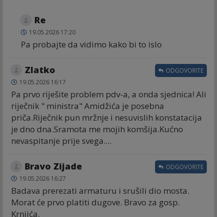
Re
19.05.2026 17:20
Pa probajte da vidimo kako bi to islo
Zlatko
ODGOVORITE
19.05.2026 16:17
Pa prvo riješite problem pdv-a, a onda sjednica! Ali
riječnik " ministra" Amidžića je posebna
priča.Riječnik pun mržnje i nesuvislih konstatacija
je dno dna.Sramota me mojih komšija.Kućno
nevaspitanje prije svega....
Bravo Zijade
ODGOVORITE
19.05.2026 16:27
Badava prerezati armaturu i srušili dio mosta.
Morat će prvo platiti dugove. Bravo za gosp.
Krnjića.