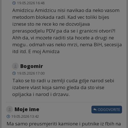
19.05.2026 16:48
Amidzicu Amidzicu nisi navikao da neko vasom
metodom blokada radi. Kad vec toliki bijes
iznese sto ne rece ko ne dozvoljava
preraspodjelu PDV pa da se i granicni otvori?!
Ahh da, vi mozete raditi sta hocete a drugi ne
mogu.. odmah vas neko mrzi, nema BiH, secesija
itd itd. E moj Amidza
Bogomir
19.05.2026 17:00
Tako se to radi u zemlji cuda gdje narod sebi
izabere vlast koja samo gleda da sto vise
opljacka i narod i drzavu.
Moje ime
ODGOVORITE
19.05.2026 13:42
Ma samo preusmjeriti kamione i putnike iz fbih na