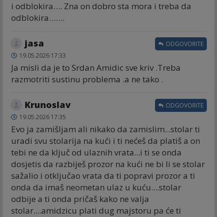
i odblokira…. Zna on dobro sta mora i treba da
odblokira…….
jasa
ODGOVORITE
19.05.2026 17:33
Ja misli da je to Srdan Amidic sve kriv .Treba
razmotriti sustinu problema .a ne tako .
Krunoslav
ODGOVORITE
19.05.2026 17:35
Evo ja zamišljam ali nikako da zamislim...stolar ti
uradi svu stolarija na kući i ti nećeš da platiš a on
tebi ne da ključ od ulaznih vrata...i ti se onda
dosjetis da razbiješ prozor na kući ne bi li se stolar
sažalio i otključao vrata da ti popravi prozor a ti
onda da imaš neometan ulaz u kuću....stolar
odbije a ti onda pričaš kako ne valja
stolar....amidzicu plati dug majstoru pa će ti