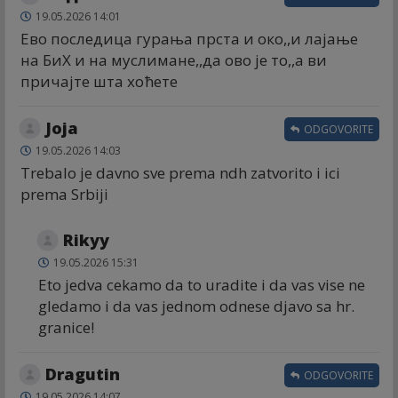
19.05.2026 14:01
Ево последица гурања прста и око,,и лајање
на БиХ и на муслимане,,да ово је то,,а ви
причајте шта хоћете
Joja
ODGOVORITE
19.05.2026 14:03
Trebalo je davno sve prema ndh zatvorito i ici
prema Srbiji
Rikyy
19.05.2026 15:31
Eto jedva cekamo da to uradite i da vas vise ne
gledamo i da vas jednom odnese djavo sa hr.
granice!
Dragutin
ODGOVORITE
19.05.2026 14:07