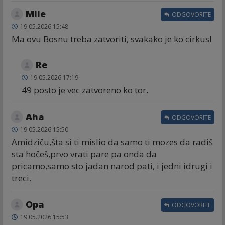
Mile
ODGOVORITE
19.05.2026 15:48
Ma ovu Bosnu treba zatvoriti, svakako je ko cirkus!
Re
19.05.2026 17:19
49 posto je vec zatvoreno ko tor.
Aha
ODGOVORITE
19.05.2026 15:50
Amidziču,šta si ti mislio da samo ti mozes da radiš
sta hočeš,prvo vrati pare pa onda da
pricamo,samo sto jadan narod pati, i jedni idrugi i
treci.
Opa
ODGOVORITE
19.05.2026 15:53