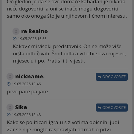
Očigledno je da se ove domaće kabadahije nikada
neće dogovoriti, a oni se inače mogu dogovoriti
samo oko onoga što je u njihovom ličnom interesu.
re Realno
19.05.2026 15:55
Kakav crni visoki predstavnik. On ne može više
ništa odlučivati. Šmit odlazi vrlo brzo za mjesec,
mjesec u i po. Pratiš li ti vijesti.
nickname.
ODGOVORITE
19.05.2026 13:46
prvo pare pa jare
Sike
ODGOVORITE
19.05.2026 13:48
Kako se politicari igraju s zivotima obicnih ljudi.
Zar se nije moglo raspravljati odmah o pdv i