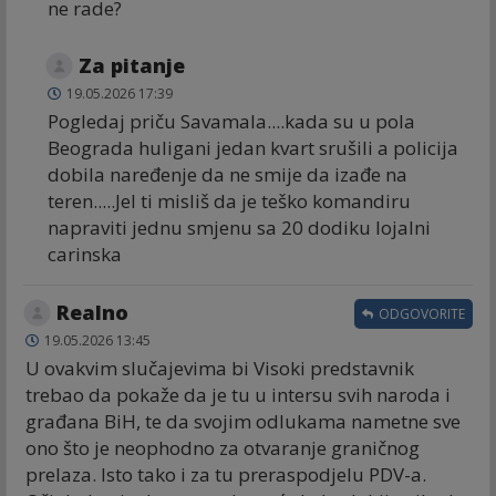
ne rade?
Za pitanje
19.05.2026 17:39
Pogledaj priču Savamala....kada su u pola
Beograda huligani jedan kvart srušili a policija
dobila naređenje da ne smije da izađe na
teren.....Jel ti misliš da je teško komandiru
napraviti jednu smjenu sa 20 dodiku lojalni
carinska
Realno
ODGOVORITE
19.05.2026 13:45
U ovakvim slučajevima bi Visoki predstavnik
trebao da pokaže da je tu u intersu svih naroda i
građana BiH, te da svojim odlukama nametne sve
ono što je neophodno za otvaranje graničnog
prelaza. Isto tako i za tu preraspodjelu PDV-a.