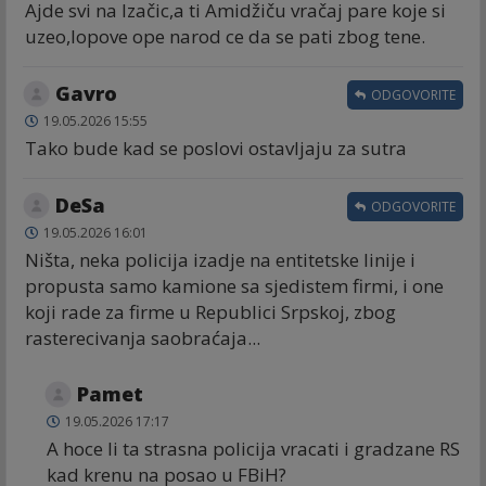
Ajde svi na Izačic,a ti Amidžiču vračaj pare koje si
uzeo,lopove ope narod ce da se pati zbog tene.
Gavro
ODGOVORITE
19.05.2026 15:55
Tako bude kad se poslovi ostavljaju za sutra
DeSa
ODGOVORITE
19.05.2026 16:01
Ništa, neka policija izadje na entitetske linije i
propusta samo kamione sa sjedistem firmi, i one
koji rade za firme u Republici Srpskoj, zbog
rasterecivanja saobraćaja...
Pamet
19.05.2026 17:17
A hoce li ta strasna policija vracati i gradzane RS
kad krenu na posao u FBiH?