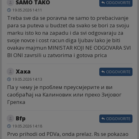
SAMO TAKO
ODGOVORITE
19.05.2026 14:11
Treba sve da se poravna ne samo to prebacivanje
para sa puteva u budzet da svako se bori za svoju
marku isto ko na zapadu i da svi odgovaraju za
svoje novce i cost racun diga ljubav lako je biti
ovakav majmun MINISTAR KOJI NE ODGOVARA SVI
BI ONI zavrsili u zatvorima i gotova prica
Хаха
ODGOVORITE
19.05.2026 14:13
Па у чему је проблем преусмјерите и ви
саобраћај на Калиновик или преко Зијовог
Грепка
Bfp
ODGOVORITE
19.05.2026 14:18
Prvo prihodi od PDVa, onda prelaz. Rs se pokazao