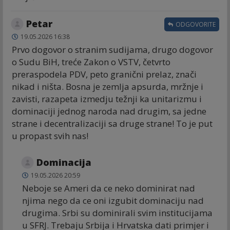
Petar
ODGOVORITE
19.05.2026 16:38
Prvo dogovor o stranim sudijama, drugo dogovor
o Sudu BiH, treće Zakon o VSTV, četvrto
preraspodela PDV, peto granični prelaz, znači
nikad i ništa. Bosna je zemlja apsurda, mržnje i
zavisti, razapeta izmedju težnji ka unitarizmu i
dominaciji jednog naroda nad drugim, sa jedne
strane i decentralizaciji sa druge strane! To je put
u propast svih nas!
Dominacija
19.05.2026 20:59
Neboje se Ameri da ce neko dominirat nad
njima nego da ce oni izgubit dominaciju nad
drugima. Srbi su dominirali svim institucijama
u SFRJ. Trebaju Srbija i Hrvatska dati primjer i