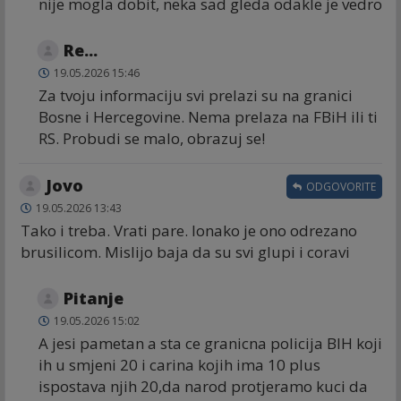
nije mogla dobit, neka sad gleda odakle je vedro
Re...
19.05.2026 15:46
Za tvoju informaciju svi prelazi su na granici
Bosne i Hercegovine. Nema prelaza na FBiH ili ti
RS. Probudi se malo, obrazuj se!
Jovo
ODGOVORITE
19.05.2026 13:43
Tako i treba. Vrati pare. Ionako je ono odrezano
brusilicom. Mislijo baja da su svi glupi i coravi
Pitanje
19.05.2026 15:02
A jesi pametan a sta ce granicna policija BIH koji
ih u smjeni 20 i carina kojih ima 10 plus
ispostava njih 20,da narod protjeramo kuci da