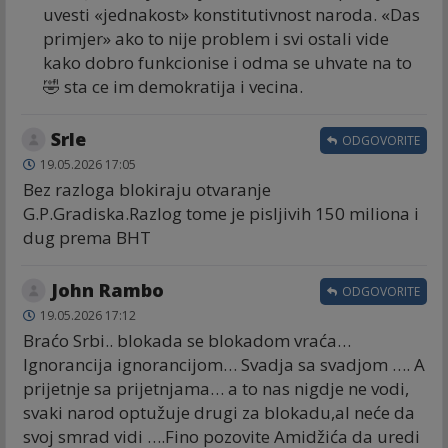
uvesti «jednakost» konstitutivnost naroda. «Das
primjer» ako to nije problem i svi ostali vide
kako dobro funkcionise i odma se uhvate na to
🤣 sta ce im demokratija i vecina.
Srle
ODGOVORITE
19.05.2026 17:05
Bez razloga blokiraju otvaranje
G.P.Gradiska.Razlog tome je pisljivih 150 miliona i
dug prema BHT
John Rambo
ODGOVORITE
19.05.2026 17:12
Braćo Srbi.. blokada se blokadom vraća…
Ignorancija ignorancijom… Svadja sa svadjom …. A
prijetnje sa prijetnjama… a to nas nigdje ne vodi,
svaki narod optužuje drugi za blokadu,al neće da
svoj smrad vidi ….Fino pozovite Amidžića da uredi