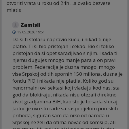
otvoriti vrata u roku od 24h ...a ovako bezveze
mlatis
Zamisli
19.05.2026 19:51
Da si ti stolaru napravio kucu, i nikad ti nije
platio. Ti si bio pristojan i cekao. Bio si toliko
pristojan da si opet saradjivao s njim. I sada ti
njemu dugujes mnogo manje para a on pravi
problem. Federacija je duzna mnogo, mnogo
vise Srpskoj od tih spornih 150 miliona, duzna je
fondu PIO i nikada nije platila. Koliko god su
nenormalni ovi sektasi koji vladaju kod nas, sta
god da blokiraju, nikada nisu otezali direktno
zivot gradjanima BiH, kao sto je to sada slucaj.
Jadno je ovo sto rade sa raspodjelom poreskih
prihoda, siguran sam da niko od naroda u
Srpskoj ne zeli da otima novac od komsija, ali