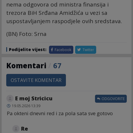
nema odgovora od ministra finansija i
trezora BiH Srđana Amidžića u vezi sa
uspostavljanjem raspodjele ovih sredstava.
(BN) Foto: Srna
Podijelite vijest:
Facebook
Twitter
Komentari
/
67
OSTAVITE KOMENTAR
E moj Stricicu
ODGOVORITE
19.05.2026 13:39
Pa okteni dnevni red i za pola sata sve gotovo
Re