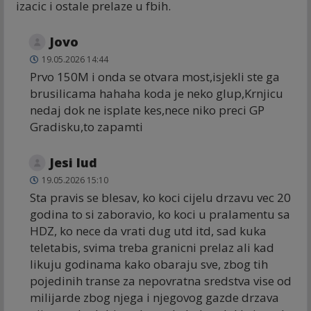
izacic i ostale prelaze u fbih.
Jovo
19.05.2026 14:44
Prvo 150M i onda se otvara most,isjekli ste ga
brusilicama hahaha koda je neko glup,Krnjicu
nedaj dok ne isplate kes,nece niko preci GP
Gradisku,to zapamti
Jesi lud
19.05.2026 15:10
Sta pravis se blesav, ko koci cijelu drzavu vec 20
godina to si zaboravio, ko koci u pralamentu sa
HDZ, ko nece da vrati dug utd itd, sad kuka
teletabis, svima treba granicni prelaz ali kad
likuju godinama kako obaraju sve, zbog tih
pojedinih transe za nepovratna sredstva vise od
milijarde zbog njega i njegovog gazde drzava