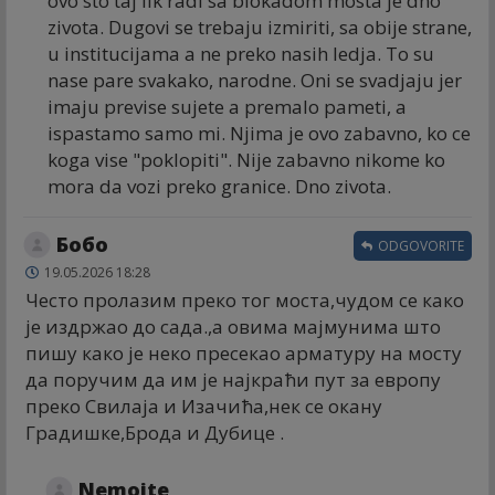
ovo sto taj lik radi sa blokadom mosta je dno
zivota. Dugovi se trebaju izmiriti, sa obije strane,
u institucijama a ne preko nasih ledja. To su
nase pare svakako, narodne. Oni se svadjaju jer
imaju previse sujete a premalo pameti, a
ispastamo samo mi. Njima je ovo zabavno, ko ce
koga vise "poklopiti". Nije zabavno nikome ko
mora da vozi preko granice. Dno zivota.
Бобо
ODGOVORITE
19.05.2026 18:28
Често пролазим преко тог моста,чудом се како
је издржао до сада.,а овима мајмунима што
пишу како је неко пресекао арматуру на мосту
да поручим да им је најкраћи пут за европу
преко Свилаја и Изачића,нек се окану
Градишке,Брода и Дубице .
Nemojte