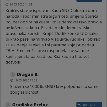
19.05.2026 14:33
Krnićev stav je ispravan. Kada SNSD blokira dom
naroda, izbor ministra Sigurnosti, smjenu Špirića
itd, bez obzira na cijenu, to je demokratsko pravo a
ne kršenje zakona. E sada malo demokratsko
pravo neka koristi i Krnjić. Dodik koristi UIO kako
bi krao pare, namirivao Viadukte, rudnike, lobirao
za ukidanje sankcija i sl.parama koje pripadaju
FBiH. E ne može, prvo raspodjela i usvajanje
koeficijenata pa kradi od RSa kad su ti to već
dozvolili.
Dragan B.
19.05.2026 15:23
Slažem se 1000%. SNSD kriv potpuno i to samo
zbog sebicnost
Gradiska Prelaz
ODGOVORITE