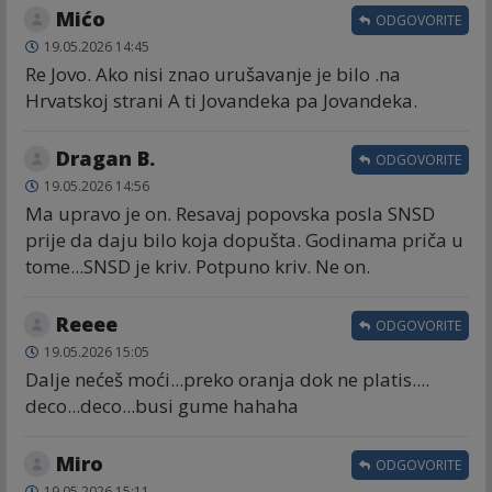
Mićo
ODGOVORITE
19.05.2026 14:45
Re Jovo. Ako nisi znao urušavanje je bilo .na
Hrvatskoj strani A ti Jovandeka pa Jovandeka.
Dragan B.
ODGOVORITE
19.05.2026 14:56
Ma upravo je on. Resavaj popovska posla SNSD
prije da daju bilo koja dopušta. Godinama priča u
tome...SNSD je kriv. Potpuno kriv. Ne on.
Reeee
ODGOVORITE
19.05.2026 15:05
Dalje nećeš moći...preko oranja dok ne platis....
deco...deco...busi gume hahaha
Miro
ODGOVORITE
19.05.2026 15:11