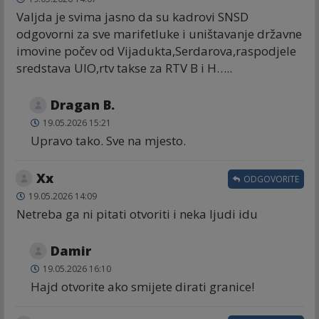
Valjda je svima jasno da su kadrovi SNSD
odgovorni za sve marifetluke i uništavanje državne
imovine počev od Vijadukta,Serdarova,raspodjele
sredstava UIO,rtv takse za RTV B i H…..
Dragan B.
19.05.2026 15:21
Upravo tako. Sve na mjesto.
Xx
ODGOVORITE
19.05.2026 14:09
Netreba ga ni pitati otvoriti i neka ljudi idu
Damir
19.05.2026 16:10
Hajd otvorite ako smijete dirati granice!