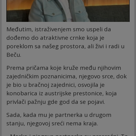
Međutim, istraživenjem smo uspeli da
dođemo do atraktivne crnke koja je
poreklom sa našeg prostora, ali živi i radi u
Beču.
Prema pričama koje kruže među njihovim
zajedničkim poznanicima, njegovo srce, dok
je bio u bračnoj zajednici, osvojila je
konobarica iz austrijske prestonice, koja
privlači pažnju gde god da se pojavi.
Sada, kada mu je partnerka u drugom
stanju, njegovoj sreći nema kraja.