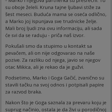
- Marko i njegova partnerka su presrećni. To
su oboje želeli. Kruna tajne ljubavi stiže za
šest meseci. Buduća mama se oseća odlično,
a Marko joj ispunjava sve trudnicke želje.
Mali broj ljudi zna ovu informaciju, ali sada
će svi da se raduju - priča naš izvor.
Pokušali smo da stupimo u kontakt sa
pevačem, ali on nije odgovarao na naše
pozive. Za razliku od njega, javio se njegov
otac Mikica, ali je rekao da je gužvi.
Podsetimo, Marko i Goga Gačić, zvanično su
stavili tačku na svoj odnos i potpisali papire
za razvod braka.
Nakon što je Goga saznala za prevaru koju je
suprug načinio, ostala je da živi u porodičnoj