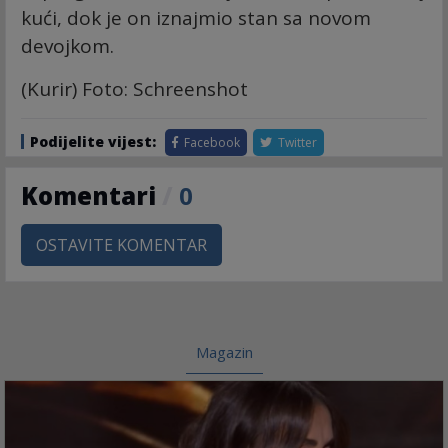
kući, dok je on iznajmio stan sa novom
devojkom.
(Kurir) Foto: Schreenshot
Podijelite vijest:
Facebook
Twitter
Komentari
/
0
OSTAVITE KOMENTAR
Magazin