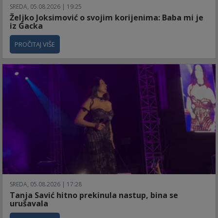
SREDA, 05.08.2026 | 19:25
Željko Joksimović o svojim korijenima: Baba mi je
iz Gacka
PROČITAJ VIŠE
SREDA, 05.08.2026 | 17:28
Tanja Savić hitno prekinula nastup, bina se
urušavala