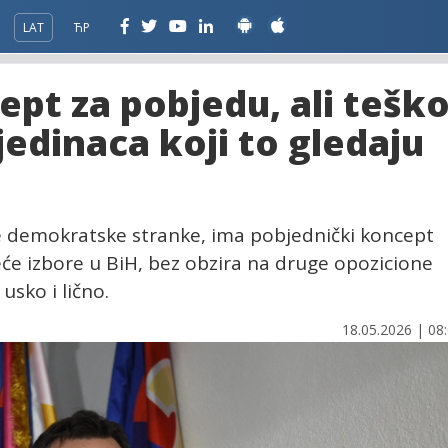
LAT
ЋР
pt za pobjedu, ali tešk
edinaca koji to gledaju
e demokratske stranke, ima pobjednički koncept
eće izbore u BiH, bez obzira na druge opozicione
 usko i lično.
18.05.2026 | 08