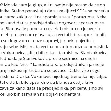
io? Mozda sam ja glup, ali ni ovdje nije receno da ce on
dnika. Stalno ponavljaju da su zakljucci SDSa sa pocetka
o su samo zakljucci i ne spominju se u Sporazumu. Neka
icno kandidat za predsjednika i dogovor i sporazum ce
ta. Blanusa je pametan covjek, i mislim da je ovo sto
mjeti prosjecnom glasacu, a i vecini lidera opozicionih
a se dogovor ne moze napravi, jer neki pojedinci
raju sebe. Mislim da vecina po automatizmu pomisli da
 Vukanovica, ali ja bih rekao da misli na Stanivukovica.
igledno da je Stanivukovic prosle sedmice na onom
irao kao "zicer" kandidata za predsjednika i jasno je
riji i iskusniji, treba da se povuce. Dakle, vise nego
 misli na Draska. Vukanovic nijednog trenutka nije ciljao
tako da bi bilo apsurdno da Blanusa ovdje krivi
rzava za kandidata za predsjednika, pri cemu smo svi
ce. Bio bih zahvalan na objavi komentara.