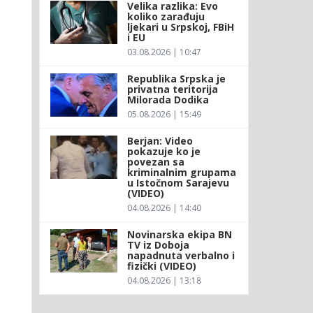
Velika razlika: Evo
koliko zarađuju
ljekari u Srpskoj, FBiH
i EU
03.08.2026 | 10:47
Republika Srpska je
privatna teritorija
Milorada Dodika
05.08.2026 | 15:49
Berjan: Video
pokazuje ko je
povezan sa
kriminalnim grupama
u Istočnom Sarajevu
(VIDEO)
04.08.2026 | 14:40
Novinarska ekipa BN
TV iz Doboja
napadnuta verbalno i
fizički (VIDEO)
04.08.2026 | 13:18