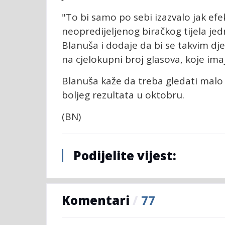
"To bi samo po sebi izazvalo jak efe
neopredijeljenog biračkog tijela jed
Blanuša i dodaje da bi se takvim d
na cjelokupni broj glasova, koje ima
Blanuša kaže da treba gledati malo š
boljeg rezultata u oktobru.
(BN)
Podijelite vijest:
Komentari
/
77