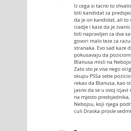
Iz cega si tacno to shvat
biti kandidat za predsje
da je on kandidat, ali t
izadje i kaze da je zvan
biti napravljen za dva sa
govori malo teze za razu
stranaka. Evo sad kaze d
pokusavaju da pozicioni
Blanusa misli na Nebojsu
Zato sto je vise nego oc
skupu PSSa sebe pozicion
rekao da Blanusa, kao sta
jasno da se u ovoj izjavi
na mjesto predsjednika, 
Nebojsu, koji njega pod
culi Draska prosle sedmi