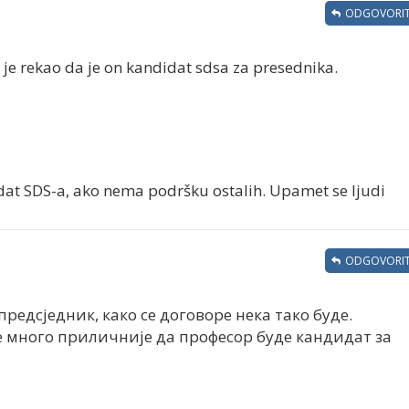
ODGOVORIT
 je rekao da je on kandidat sdsa za presednika.
dat SDS-a, ako nema podršku ostalih. Upamet se ljudi
ODGOVORIT
редсједник, како се договоре нека тако буде.
је много приличније да професор буде кандидат за