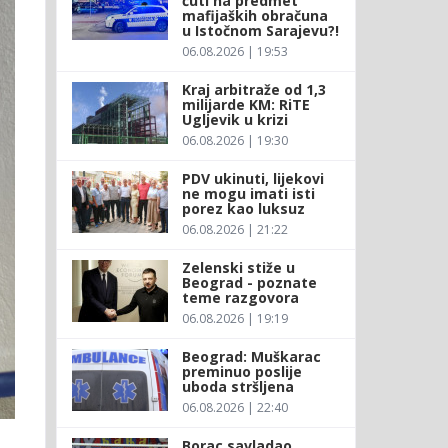
ćuti na predmet
mafijaških obračuna
u Istočnom Sarajevu?!
06.08.2026 | 19:53
Kraj arbitraže od 1,3
milijarde KM: RiTE
Ugljevik u krizi
06.08.2026 | 19:30
PDV ukinuti, lijekovi
ne mogu imati isti
porez kao luksuz
06.08.2026 | 21:22
Zelenski stiže u
Beograd - poznate
teme razgovora
06.08.2026 | 19:19
Beograd: Muškarac
preminuo poslije
uboda stršljena
06.08.2026 | 22:40
Borac savladao