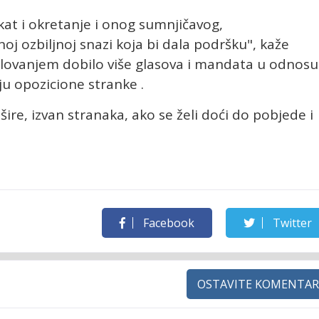
kat i okretanje i onog sumnjičavog,
noj ozbiljnoj snazi koja bi dala podršku", kaže
jelovanjem dobilo više glasova i mandata u odnosu
ju opozicione stranke .
ire, izvan stranaka, ako se želi doći do pobjede i
Facebook
Twitter
OSTAVITE KOMENTAR