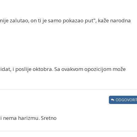
nije zalutao, on ti je samo pokazao put", kaže narodna
didat, i poslije oktobra. Sa ovakvom opozicijom može
ODGOVORIT
ci nema harizmu. Sretno