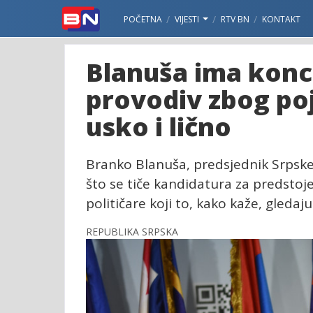
POČETNA
VIJESTI
RTV BN
KONTAKT
Blanuša ima konce
provodiv zbog poj
usko i lično
Branko Blanuša, predsjednik Srpsk
što se tiče kandidatura za predstoj
političare koji to, kako kaže, gledaju
REPUBLIKA SRPSKA