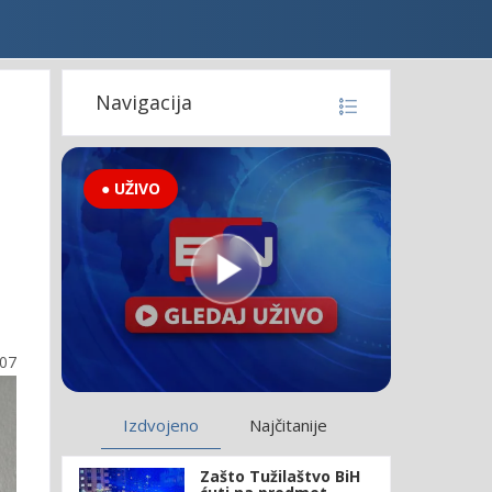
o
Navigacija
● UŽIVO
:07
Izdvojeno
Najčitanije
Zašto Tužilaštvo BiH