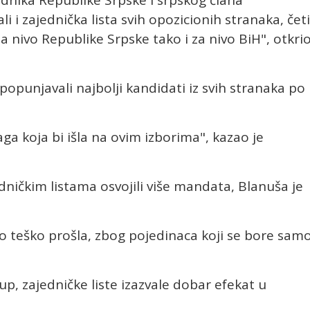
li i zajednička lista svih opozicionih stranaka, četi
za nivo Republike Srpske tako i za nivo BiH", otkri
 popunjavali najbolji kandidati iz svih stranaka po
naga koja bi išla na ovim izborima", kazao je
edničkim listama osvojili više mandata, Blanuša je
vrlo teško prošla, zbog pojedinaca koji se bore sam
up, zajedničke liste izazvale dobar efekat u