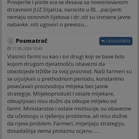
Provjerite i pisite sra se desava sa novosnovanom
drzavnom JUZ Dijaliza, narocito u BL...pacijenti
nemaju osnovnih lijekova i dr..nit su izvrsene javne
nabavke..niti ugovori o prevozu...
Posmatrač
ODGOVORITE
17.05.2026 10:40
Vlasnici farmi su kao i svi drugi koji se bave bilo
kojom drugom djelatnošću obavezni da
obezbijede tržište za svoj proizvod. Naši farmeri su
se uljuljkali u prethodnom periodu, konstantno
povećavali proizvodnju mlijeka bez jasne
strategije. Mlijekoprodukt i ostale mljekare,
otkupljivaci nisu dužni da otkupe mlijeko od
farmi. Ministarstvo i ostale institucije, su obavezne
da učestvuju u rješenju problema, ali nisu dužne
da rijese problem. Farmeri, mijenjaju strategiju,
dosadašnja nema prolaznu ocjenu......