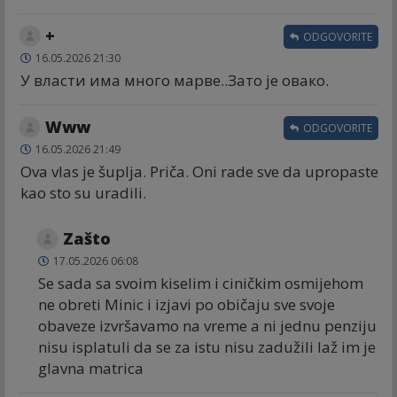
+
ODGOVORITE
16.05.2026 21:30
У власти има много марве..Зато је овако.
Www
ODGOVORITE
16.05.2026 21:49
Ova vlas je šuplja. Priča. Oni rade sve da upropaste
kao sto su uradili.
Zašto
17.05.2026 06:08
Se sada sa svoim kiselim i ciničkim osmijehom
ne obreti Minic i izjavi po običaju sve svoje
obaveze izvršavamo na vreme a ni jednu penziju
nisu isplatuli da se za istu nisu zadužili laž im je
glavna matrica