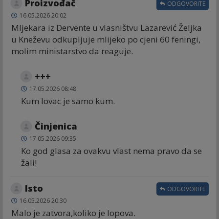
Proizvođač
ODGOVORITE
16.05.2026 20:02
Mljekara iz Dervente u vlasništvu Lazarević Željka
u Kneževu odkupljuje mlijeko po cjeni 60 feningi,
molim ministarstvo da reaguje.
+++
17.05.2026 08:48
Kum lovac je samo kum.
Činjenica
17.05.2026 09:35
Ko god glasa za ovakvu vlast nema pravo da se
žali!
Isto
ODGOVORITE
16.05.2026 20:30
Malo je zatvora,koliko je lopova.