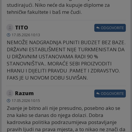
studirajući. Niko neće da kupuje diplome za
tehničke fakultete i baš me čudi.
TITO
ODGOVORITE
17.05.2026 10:13
NEMOŽE NADGRADNJA PUNITI BUDZET BEZ BAZE.
DRẒ̌AVNI ESTABLIŠMENT NIJE TURKMENISTAN DA
U DRẒ̌AVNIM USTANOVAMA RADI 90 %
STANOVNIŠTVA.. MORAĆE SEBI PROIZVODITI
HRANU I DIJELITI PRAVDU .PAMET I ZDRAVSTVO.
FAKS JE U NOVOM DOBU SUVIŠAN.
Razum
ODGOVORITE
17.05.2026 10:15
Zvanje je bitno ali nije presudno, posebno ako se
zna kako se danas do njega dolazi. Dobra
kadrovska politika podrazumijeva postavljanje
pravih ljudi na prava mjesta, a to nikao ne znači da