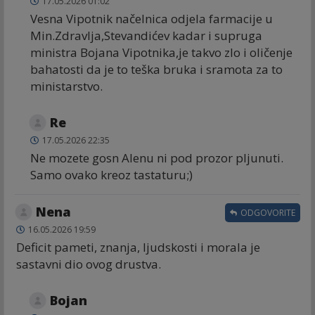
17.05.2026 01:02
Vesna Vipotnik načelnica odjela farmacije u
Min.Zdravlja,Stevandićev kadar i supruga
ministra Bojana Vipotnika,je takvo zlo i oličenje
bahatosti da je to teška bruka i sramota za to
ministarstvo.
Re
17.05.2026 22:35
Ne mozete gosn Alenu ni pod prozor pljunuti.
Samo ovako kreoz tastaturu;)
Nena
ODGOVORITE
16.05.2026 19:59
Deficit pameti, znanja, ljudskosti i morala je
sastavni dio ovog drustva.
Bojan