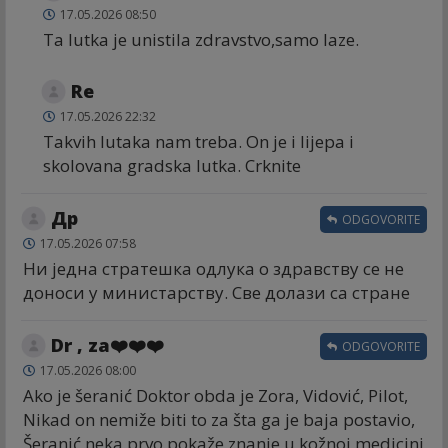
17.05.2026 08:50
Ta lutka je unistila zdravstvo,samo laze.
Re
17.05.2026 22:32
Takvih lutaka nam treba. On je i lijepa i
skolovana gradska lutka. Crknite
Др
ODGOVORITE
17.05.2026 07:58
Ни једна стратешка одлука о здравству се не
доноси у министарству. Све долази са стране
Dr , za❤️❤️❤️
ODGOVORITE
17.05.2026 08:00
Ako je šeranić Doktor obda je Zora, Vidović, Pilot,
Nikad on nemiže biti to za šta ga je baja postavio,
Šeranić neka prvo pokaže znanje u kožnoj medicini