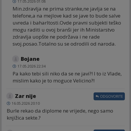
17.05.2026 01:08
Min.zdravlja ne prima stranke,ne javlja se na
telefone,a na mejlove kad se jave to bude salve
uvreda i baharltosti.Ovde pravni subjekti teško
mogu raditi u ovoj branši jer ih Ministarstvo
zdravlja uopšte ne podržava i ne rade
svoj.posao.Totalno su se odrodili od naroda.
Bojane
17.05.2026 22:34
Pa kako tebi sili niko da se ne javi?! I to iz Vlade,
mislim kako je to moguce Velicino?!
Zar nije
ODGOVORITE
16.05.2026 20:10
Burle rekao da diplome ne vrijede, nego samo
knjižica sekte.?