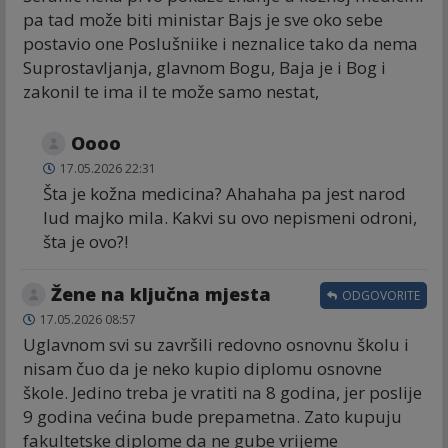
pa tad može biti ministar Bajs je sve oko sebe
postavio one Poslušniike i neznalice tako da nema
Suprostavljanja, glavnom Bogu, Baja je i Bog i
zakonil te ima il te može samo nestat,
Oooo
17.05.2026 22:31
Šta je kožna medicina? Ahahaha pa jest narod
lud majko mila. Kakvi su ovo nepismeni odroni,
šta je ovo?!
Žene na ključna mjesta
ODGOVORITE
17.05.2026 08:57
Uglavnom svi su završili redovno osnovnu školu i
nisam čuo da je neko kupio diplomu osnovne
škole. Jedino treba je vratiti na 8 godina, jer poslije
9 godina većina bude prepametna. Zato kupuju
fakultetske diplome da ne gube vrijeme