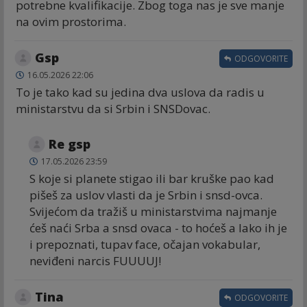
potrebne kvalifikacije. Zbog toga nas je sve manje
na ovim prostorima.
Gsp
ODGOVORITE
16.05.2026 22:06
To je tako kad su jedina dva uslova da radis u
ministarstvu da si Srbin i SNSDovac.
Re gsp
17.05.2026 23:59
S koje si planete stigao ili bar kruške pao kad
pišeš za uslov vlasti da je Srbin i snsd-ovca.
Svijećom da tražiš u ministarstvima najmanje
ćeš naći Srba a snsd ovaca - to hoćeš a lako ih je
i prepoznati, tupav face, očajan vokabular,
neviđeni narcis FUUUUJ!
Tina
ODGOVORITE