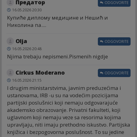
Предатор
ODGOVORITE
16.05.2026 20:30
Купиће диплому медицине и Нешић и
Николина па....
Olja
ODGOVORITE
16.05.2026 20:48
Njima trebaju nepismeni.Pismenih nigdje
Cirkus Moderano
ODGOVORITE
16.05.2026 21:15
I drugim ministarstvima, javnim preduzećima i
ustanovama, IRB -u su na vodećim pozicijama
partijski poslušnici koji nemaju odgovarajuće
akademsko obrazovanje. Privatni fakulteti, koji
uglavnom koji nemaju veze sa resorima kojima
upravljaju, niti imaju prethodno iskustvo. Partijska
knjižica i bezpogovorna poslušnost. To su jedine