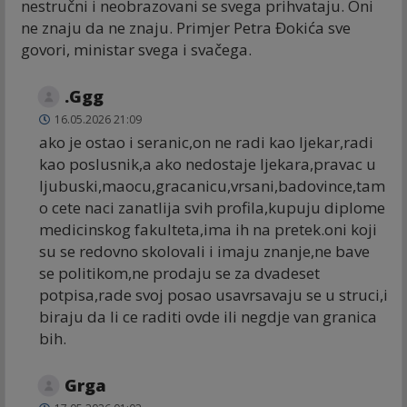
nestručni i neobrazovani se svega prihvataju. Oni
ne znaju da ne znaju. Primjer Petra Đokića sve
govori, ministar svega i svačega.
.Ggg
16.05.2026 21:09
ako je ostao i seranic,on ne radi kao ljekar,radi
kao poslusnik,a ako nedostaje ljekara,pravac u
ljubuski,maocu,gracanicu,vrsani,badovince,tam
o cete naci zanatlija svih profila,kupuju diplome
medicinskog fakulteta,ima ih na pretek.oni koji
su se redovno skolovali i imaju znanje,ne bave
se politikom,ne prodaju se za dvadeset
potpisa,rade svoj posao usavrsavaju se u struci,i
biraju da li ce raditi ovde ili negdje van granica
bih.
Grga