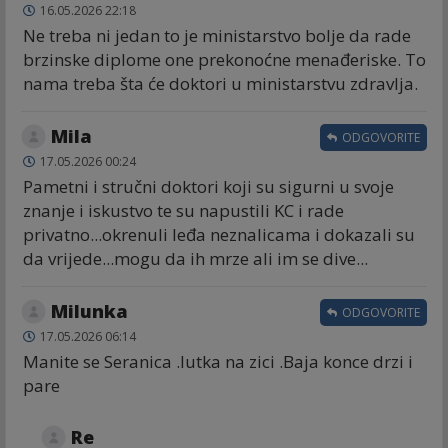
16.05.2026 22:18
Ne treba ni jedan to je ministarstvo bolje da rade
brzinske diplome one prekonoćne menađeriske. To
nama treba šta će doktori u ministarstvu zdravlja.
Mila
ODGOVORITE
17.05.2026 00:24
Pametni i stručni doktori koji su sigurni u svoje
znanje i iskustvo te su napustili KC i rade
privatno...okrenuli leđa neznalicama i dokazali su
da vrijede...mogu da ih mrze ali im se dive...
Milunka
ODGOVORITE
17.05.2026 06:14
Manite se Seranica .lutka na zici .Baja konce drzi i
pare
Re