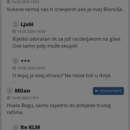
16.05.2026 18:52
Vukane nemoj nas ti iznevjeriti ako je ovaj Blanuša.
Ljubi
16.05.2026 19:59
Rijetko odvratan lik sa još razdeljakom na glavi.
Ovo samo pdp može okupiti
+++
16.05.2026 20:07
U kojoj je ovaj stranci? Ne moze biti u dvije.
Milan
ODGOVORITE
16.05.2026 19:11
Hvala Bogu, samo zajedno do pobjede trulog
režima.
Re KLM