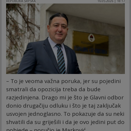
REPUBLIKA SRPSKA
16.05.2026 | 18:17
– To je veoma važna poruka, jer su pojedini
smatrali da opozicija treba da bude
razjedinjena. Drago mi je što je Glavni odbor
donio drugačiju odluku i što je taj zaključak
usvojen jednoglasno. To pokazuje da su neki
shvatili da su griješili i da je ovo jedini put do
pobjede – poručio je Marković.