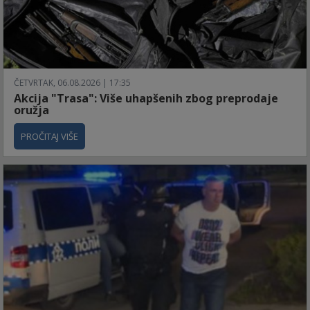
ČETVRTAK, 06.08.2026 | 17:35
Akcija "Trasa": Više uhapšenih zbog preprodaje
oružja
PROČITAJ VIŠE