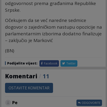
odgovornost prema građanima Republike
Srpske.
Očekujem da se već naredne sedmice
dogovor o zajedničkom nastupu opozicije na
parlamentarnim izborima dodatno finalizuje
– zaključio je Marković
(BN)
Podijelite vijest:
Facebook
Twitter
Komentari
/
11
OSTAVITE KOMENTAR
Ре
ODGOVORITE