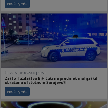
PROČITAJ VIŠE
ČETVRTAK, 06.08.2026 | 19:53
Zašto Tužilaštvo BiH ćuti na predmet mafijaških
obračuna u Istočnom Sarajevu?!
PROČITAJ VIŠE