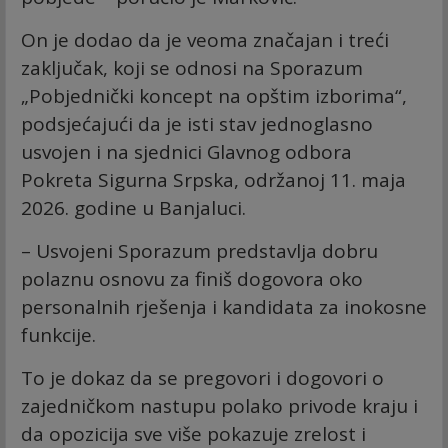
On je dodao da je veoma značajan i treći
zaključak, koji se odnosi na Sporazum
„Pobjednički koncept na opštim izborima“,
podsjećajući da je isti stav jednoglasno
usvojen i na sjednici Glavnog odbora
Pokreta Sigurna Srpska, održanoj 11. maja
2026. godine u Banjaluci.
– Usvojeni Sporazum predstavlja dobru
polaznu osnovu za finiš dogovora oko
personalnih rješenja i kandidata za inokosne
funkcije.
To je dokaz da se pregovori i dogovori o
zajedničkom nastupu polako privode kraju i
da opozicija sve više pokazuje zrelost i