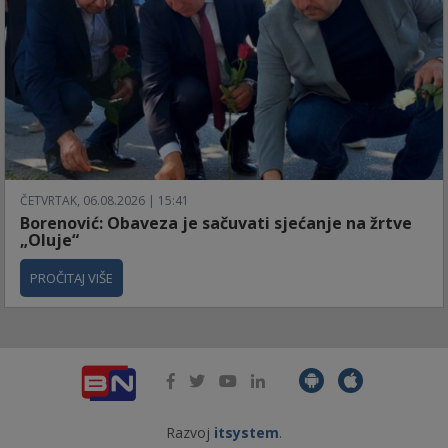
ČETVRTAK, 06.08.2026 | 15:41
Borenović: Obaveza je sačuvati sjećanje na žrtve
„Oluje“
PROČITAJ VIŠE
Razvoj
itsystem
.