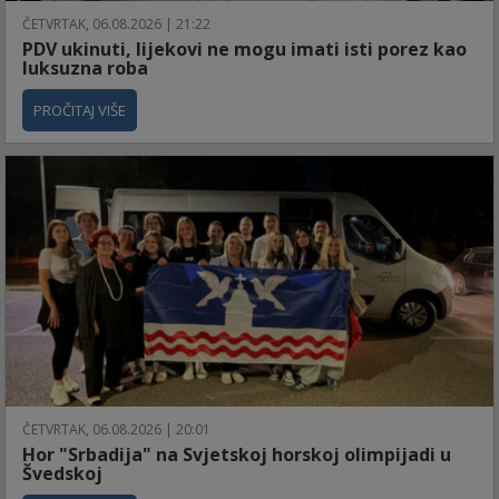
ČETVRTAK, 06.08.2026 | 21:22
PDV ukinuti, lijekovi ne mogu imati isti porez kao
luksuzna roba
PROČITAJ VIŠE
ČETVRTAK, 06.08.2026 | 20:01
Hor "Srbadija" na Svjetskoj horskoj olimpijadi u
Švedskoj