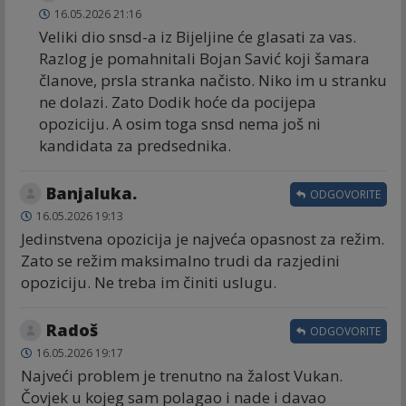
16.05.2026 21:16
Veliki dio snsd-a iz Bijeljine će glasati za vas.
Razlog je pomahnitali Bojan Savić koji šamara
članove, prsla stranka načisto. Niko im u stranku
ne dolazi. Zato Dodik hoće da pocijepa
opoziciju. A osim toga snsd nema još ni
kandidata za predsednika.
Banjaluka.
ODGOVORITE
16.05.2026 19:13
Jedinstvena opozicija je najveća opasnost za režim.
Zato se režim maksimalno trudi da razjedini
opoziciju. Ne treba im činiti uslugu.
Radoš
ODGOVORITE
16.05.2026 19:17
Najveći problem je trenutno na žalost Vukan.
Čovjek u kojeg sam polagao i nade i davao