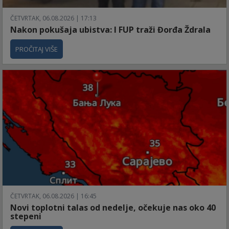
ČETVRTAK, 06.08.2026 | 17:13
Nakon pokušaja ubistva: I FUP traži Đorđa Ždrala
PROČITAJ VIŠE
ČETVRTAK, 06.08.2026 | 16:45
Novi toplotni talas od nedelje, očekuje nas oko 40
stepeni