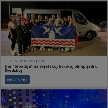
ČETVRTAK, 06.08.2026 | 20:01
Hor "Srbadija" na Svjetskoj horskoj olimpijadi u
Švedskoj
PROČITAJ VIŠE