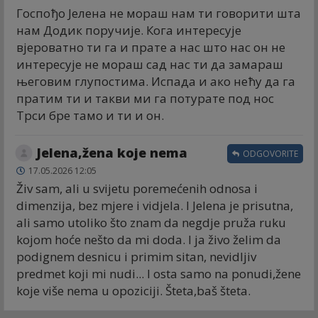
Госпођо Јелена не мораш нам ти говорити шта
нам Додик поручије. Кога интересује
вјероватно ти га и прате а нас што нас он не
интересује не мораш сад нас ти да замараш
његовим глупостима. Испада и ако нећу да га
пратим ти и такви ми га потурате под нос
Трси бре тамо и ти и он.
Jelena,žena koje nema
ODGOVORITE
17.05.2026 12:05
Živ sam, ali u svijetu poremećenih odnosa i
dimenzija, bez mjere i vidjela. I Jelena je prisutna,
ali samo utoliko što znam da negdje pruža ruku
kojom hoće nešto da mi doda. I ja živo želim da
podignem desnicu i primim sitan, nevidljiv
predmet koji mi nudi... I osta samo na ponudi,žene
koje više nema u opoziciji. Šteta,baš šteta.