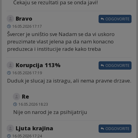
Čekaju se rezultati pa se onda javi!
Bravo
ODGOVORITE
16.05.2026 17:17
Švercer je uništio sve Nadam se da vi uskoro
preuzimate vlast jelena pa da nam konacno
preduzeca i institucije rade kako treba
Korupcija 113%
ODGOVORITE
16.05.2026 17:19
Duduk je slucaj za istragu, ali nema pravne drzave.
Re
16.05.2026 18:23
Nije on narod je za psihijatriju
Ljuta krajina
ODGOVORITE
16.05.2026 17:24