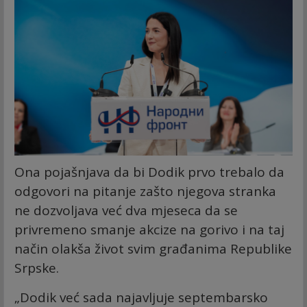
Ona pojašnjava da bi Dodik prvo trebalo da
odgovori na pitanje zašto njegova stranka
ne dozvoljava već dva mjeseca da se
privremeno smanje akcize na gorivo i na taj
način olakša život svim građanima Republike
Srpske.
„Dodik već sada najavljuje septembarsko