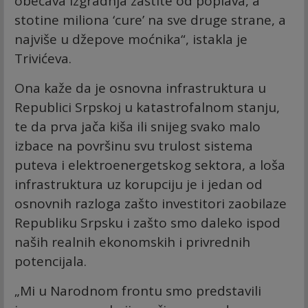
obećava izgradnja zaštite od poplava, a
stotine miliona ‘cure’ na sve druge strane, a
najviše u džepove moćnika“, istakla je
Trivićeva.
Ona kaže da je osnovna infrastruktura u
Republici Srpskoj u katastrofalnom stanju,
te da prva jača kiša ili snijeg svako malo
izbace na površinu svu trulost sistema
puteva i elektroenergetskog sektora, a loša
infrastruktura uz korupciju je i jedan od
osnovnih razloga zašto investitori zaobilaze
Republiku Srpsku i zašto smo daleko ispod
naših realnih ekonomskih i privrednih
potencijala.
„Mi u Narodnom frontu smo predstavili