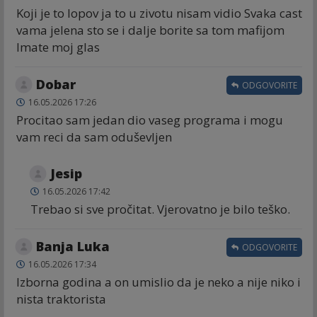
Koji je to lopov ja to u zivotu nisam vidio Svaka cast
vama jelena sto se i dalje borite sa tom mafijom
Imate moj glas
Dobar
ODGOVORITE
16.05.2026 17:26
Procitao sam jedan dio vaseg programa i mogu
vam reci da sam oduševljen
Jesip
16.05.2026 17:42
Trebao si sve pročitat. Vjerovatno je bilo teško.
Banja Luka
ODGOVORITE
16.05.2026 17:34
Izborna godina a on umislio da je neko a nije niko i
nista traktorista