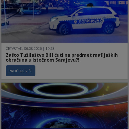
ČETVRTAK, 06.08.2026 | 19:53
Zašto Tužilaštvo BiH ćuti na predmet mafijaških
obračuna u Istočnom Sarajevu?!
PROČITAJ VIŠE