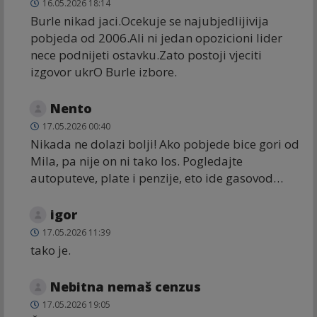
16.05.2026 18:14
Burle nikad jaci.Ocekuje se najubjedlijivija
pobjeda od 2006.Ali ni jedan opozicioni lider
nece podnijeti ostavku.Zato postoji vjeciti
izgovor ukrO Burle izbore.
Nento
17.05.2026 00:40
Nikada ne dolazi bolji! Ako pobjede bice gori od
Mila, pa nije on ni tako los. Pogledajte
autoputeve, plate i penzije, eto ide gasovod…
igor
17.05.2026 11:39
tako je.
Nebitna nemaš cenzus
17.05.2026 19:05