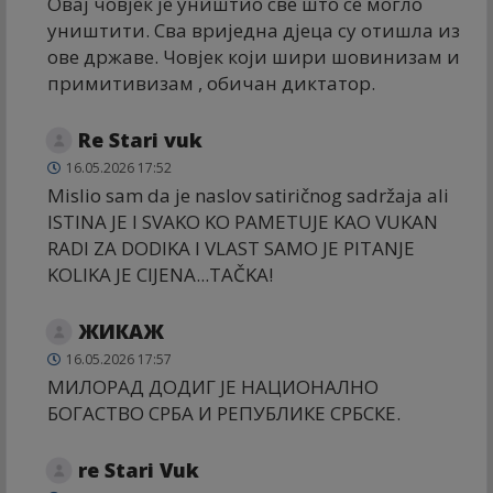
Овај човјек је уништио све што се могло
уништити. Сва вриједна дјеца су отишла из
ове државе. Човјек који шири шовинизам и
примитивизам , обичан диктатор.
Re Stari vuk
16.05.2026 17:52
Mislio sam da je naslov satiričnog sadržaja ali
ISTINA JE I SVAKO KO PAMETUJE KAO VUKAN
RADI ZA DODIKA I VLAST SAMO JE PITANJE
KOLIKA JE CIJENA...TAČKA!
ЖИКАЖ
16.05.2026 17:57
МИЛОРАД ДОДИГ ЈЕ НАЦИОНАЛНО
БОГАСТВО СРБА И РЕПУБЛИКЕ СРБСКЕ.
re Stari Vuk