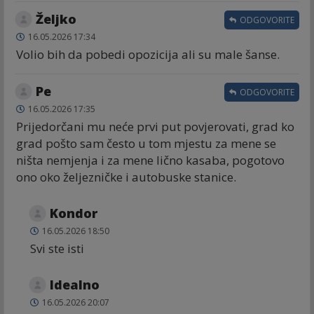
Željko
ODGOVORITE
16.05.2026 17:34
Volio bih da pobedi opozicija ali su male šanse.
Ре
ODGOVORITE
16.05.2026 17:35
Prijedorčani mu neće prvi put povjerovati, grad ko
grad pošto sam često u tom mjestu za mene se
ništa nemjenja i za mene lično kasaba, pogotovo
ono oko željezničke i autobuske stanice.
Kondor
16.05.2026 18:50
Svi ste isti
Idealno
16.05.2026 20:07