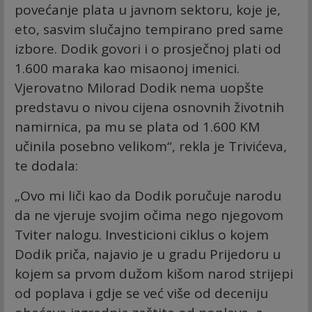
povećanje plata u javnom sektoru, koje je,
eto, sasvim slučajno tempirano pred same
izbore. Dodik govori i o prosječnoj plati od
1.600 maraka kao misaonoj imenici.
Vjerovatno Milorad Dodik nema uopšte
predstavu o nivou cijena osnovnih životnih
namirnica, pa mu se plata od 1.600 KM
učinila posebno velikom“, rekla je Trivićeva,
te dodala:
„Ovo mi liči kao da Dodik poručuje narodu
da ne vjeruje svojim očima nego njegovom
Tviter nalogu. Investicioni ciklus o kojem
Dodik priča, najavio je u gradu Prijedoru u
kojem sa prvom dužom kišom narod strijepi
od poplava i gdje se već više od deceniju