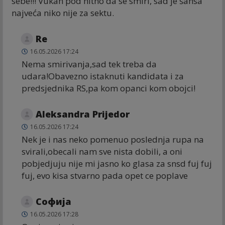
sebe!!! Vukan pod hitno da se smiri, sad je šansa
najveća niko nije za sektu.
Re
16.05.2026 17:24
Nema smirivanja,sad tek treba da
udara!Obavezno istaknuti kandidata i za
predsjednika RS,pa kom opanci kom obojci!
Aleksandra Prijedor
16.05.2026 17:24
Nek je i nas neko pomenuo poslednja rupa na
svirali,obecali nam sve nista dobili, a oni
pobjedjuju nije mi jasno ko glasa za snsd fuj fuj
fuj, evo kisa stvarno pada opet ce poplave
Софија
16.05.2026 17:28