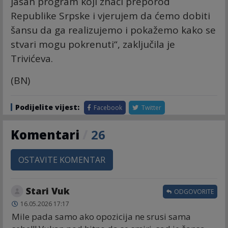
jasan program koji znači preporod
Republike Srpske i vjerujem da ćemo dobiti
šansu da ga realizujemo i pokažemo kako se
stvari mogu pokrenuti“, zaključila je
Trivićeva.
(BN)
Podijelite vijest:
Facebook
Twitter
Komentari
/
26
OSTAVITE KOMENTAR
Stari Vuk
ODGOVORITE
16.05.2026 17:17
Mile pada samo ako opozicija ne srusi sama