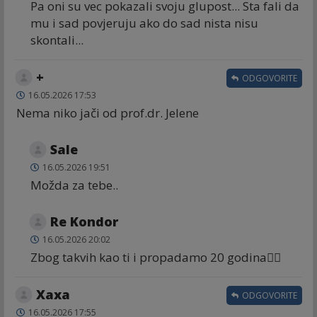
Pa oni su vec pokazali svoju glupost... Sta fali da
mu i sad povjeruju ako do sad nista nisu
skontali...
+
ODGOVORITE
16.05.2026 17:53
Nema niko jači od prof.dr. Jelene
Sale
16.05.2026 19:51
Možda za tebe..
Re Kondor
16.05.2026 20:02
Zbog takvih kao ti i propadamo 20 godina😵‍💫
Хаха
ODGOVORITE
16.05.2026 17:55