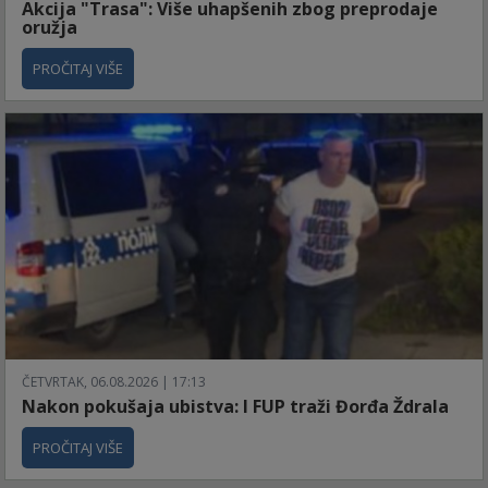
Akcija "Trasa": Više uhapšenih zbog preprodaje
oružja
PROČITAJ VIŠE
ČETVRTAK, 06.08.2026 | 17:13
Nakon pokušaja ubistva: I FUP traži Đorđa Ždrala
PROČITAJ VIŠE