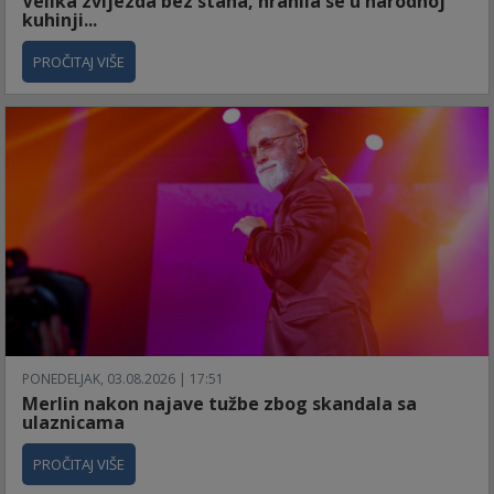
Velika zvijezda bez stana, hranila se u narodnoj
kuhinji...
PROČITAJ VIŠE
PONEDELJAK, 03.08.2026 | 17:51
Merlin nakon najave tužbe zbog skandala sa
ulaznicama
PROČITAJ VIŠE