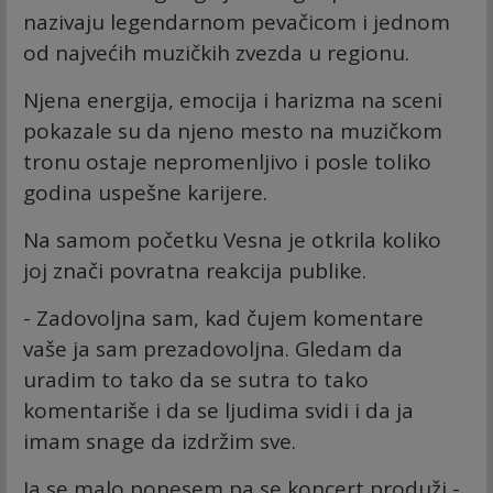
nazivaјu legendarnom pevačicom i јednom
od naјvećih muzičkih zvezda u regionu.
Njena energiјa, emociјa i harizma na sceni
pokazale su da njeno mesto na muzičkom
tronu ostaјe nepromenljivo i posle toliko
godina uspešne kariјere.
Na samom početku Vesna je otkrila koliko
joj znači povratna reakcija publike.
- Zadovoljna sam, kad čujem komentare
vaše ja sam prezadovoljna. Gledam da
uradim to tako da se sutra to tako
komentariše i da se ljudima svidi i da ja
imam snage da izdržim sve.
Ja se malo ponesem pa se koncert produži -