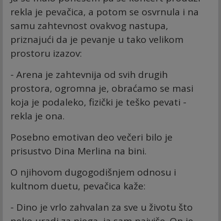
rekla je pevačica, a potom se osvrnula i na
samu zahtevnost ovakvog nastupa,
priznajući da je pevanje u tako velikom
prostoru izazov:
- Arena je zahtevnija od svih drugih
prostora, ogromna je, obraćamo se masi
koja je podaleko, fizički je teško pevati -
rekla je ona.
Posebno emotivan deo večeri bilo je
prisustvo Dina Merlina na bini.
O njihovom dugogodišnjem odnosu i
kultnom duetu, pevačica kaže:
- Dino je vrlo zahvalan za sve u životu što