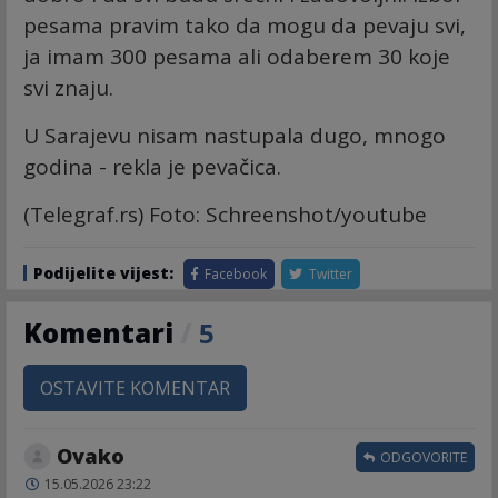
pesama pravim tako da mogu da pevaju svi,
ja imam 300 pesama ali odaberem 30 koje
svi znaju.
U Sarajevu nisam nastupala dugo, mnogo
godina - rekla je pevačica.
(Telegraf.rs) Foto: Schreenshot/youtube
Podijelite vijest:
Facebook
Twitter
Komentari
/
5
OSTAVITE KOMENTAR
Ovako
ODGOVORITE
15.05.2026 23:22