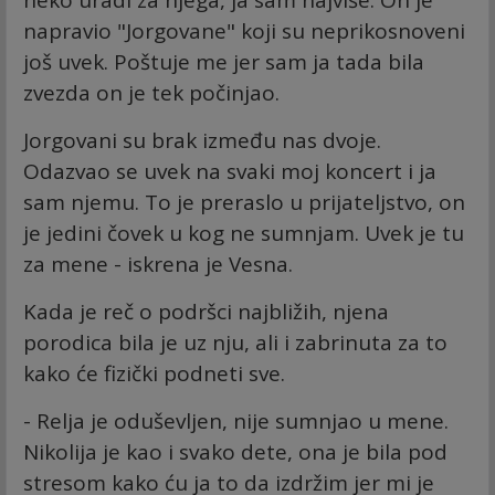
neko uradi za njega, ja sam najviše. On je
napravio "Jorgovane" koji su neprikosnoveni
još uvek. Poštuje me jer sam ja tada bila
zvezda on je tek počinjao.
Jorgovani su brak između nas dvoje.
Odazvao se uvek na svaki moj koncert i ja
sam njemu. To je preraslo u prijateljstvo, on
je jedini čovek u kog ne sumnjam. Uvek je tu
za mene - iskrena je Vesna.
Kada je reč o podršci najbližih, njena
porodica bila je uz nju, ali i zabrinuta za to
kako će fizički podneti sve.
- Relja je oduševljen, nije sumnjao u mene.
Nikolija je kao i svako dete, ona je bila pod
stresom kako ću ja to da izdržim jer mi je