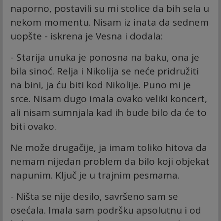
naporno, postavili su mi stolice da bih sela u
nekom momentu. Nisam iz inata da sednem
uopšte - iskrena je Vesna i dodala:
- Starija unuka je ponosna na baku, ona je
bila sinoć. Relja i Nikolija se neće pridružiti
na bini, ja ću biti kod Nikolije. Puno mi je
srce. Nisam dugo imala ovako veliki koncert,
ali nisam sumnjala kad ih bude bilo da će to
biti ovako.
Ne može drugačije, ja imam toliko hitova da
nemam nijedan problem da bilo koji objekat
napunim. Ključ je u trajnim pesmama.
- Ništa se nije desilo, savršeno sam se
osećala. Imala sam podršku apsolutnu i od