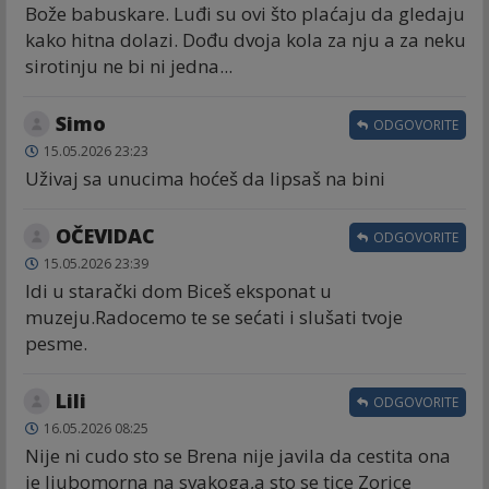
Bože babuskare. Luđi su ovi što plaćaju da gledaju
kako hitna dolazi. Dođu dvoja kola za nju a za neku
sirotinju ne bi ni jedna...
Simo
ODGOVORITE
15.05.2026 23:23
Uživaj sa unucima hoćeš da lipsaš na bini
OČEVIDAC
ODGOVORITE
15.05.2026 23:39
Idi u starački dom Biceš eksponat u
muzeju.Radocemo te se sećati i slušati tvoje
pesme.
Lili
ODGOVORITE
16.05.2026 08:25
Nije ni cudo sto se Brena nije javila da cestita ona
je ljubomorna na svakoga,a sto se tice Zorice