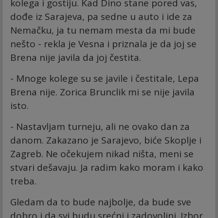
kolega i gostiju. Kad Dino stane pored vas,
dođe iz Sarajeva, pa sedne u auto i ide za
Nemačku, ja tu nemam mesta da mi bude
nešto - rekla je Vesna i priznala je da joj se
Brena nije javila da joj čestita.
- Mnoge kolege su se javile i čestitale, Lepa
Brena nije. Zorica Brunclik mi se nije javila
isto.
- Nastavljam turneju, ali ne ovako dan za
danom. Zakazano je Sarajevo, biće Skoplje i
Zagreb. Ne očekujem nikad ništa, meni se
stvari dešavaju. Ja radim kako moram i kako
treba.
Gledam da to bude najbolje, da bude sve
dobro i da svi budu srećni i zadovoljni. Izbor