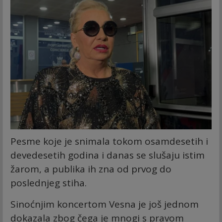
Pesme koјe јe snimala tokom osamdesetih i
devedesetih godina i danas se slušaјu istim
žarom, a publika ih zna od prvog do
poslednjeg stiha.
Sinoćnjim koncertom Vesna јe јoš јednom
dokazala zbog čega јe mnogi s pravom