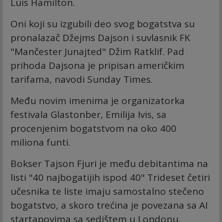
Luis Hamilton.
Oni koji su izgubili deo svog bogatstva su
pronalazač Džejms Dajson i suvlasnik FK
"Mančester Junajted" Džim Ratklif. Pad
prihoda Dajsona je pripisan američkim
tarifama, navodi Sunday Times.
Među novim imenima je organizatorka
festivala Glastonber, Emilija Ivis, sa
procenjenim bogatstvom na oko 400
miliona funti.
Bokser Tajson Fjuri je među debitantima na
listi "40 najbogatijih ispod 40" Trideset četiri
učesnika te liste imaju samostalno stečeno
bogatstvo, a skoro trećina je povezana sa AI
startapovima sa sedištem u Londonu.