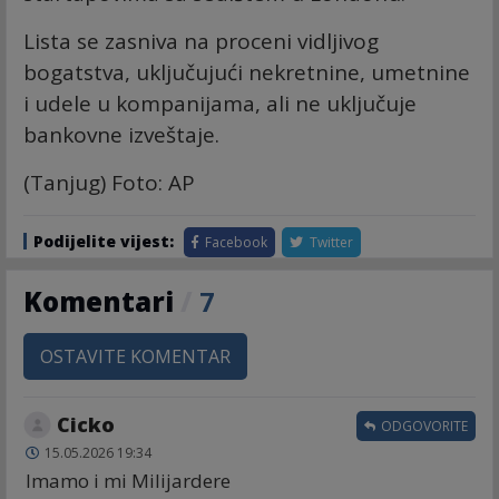
Lista se zasniva na proceni vidljivog
bogatstva, uključujući nekretnine, umetnine
i udele u kompanijama, ali ne uključuje
bankovne izveštaje.
(Tanjug) Foto: AP
Podijelite vijest:
Facebook
Twitter
Komentari
/
7
OSTAVITE KOMENTAR
Cicko
ODGOVORITE
15.05.2026 19:34
Imamo i mi Milijardere