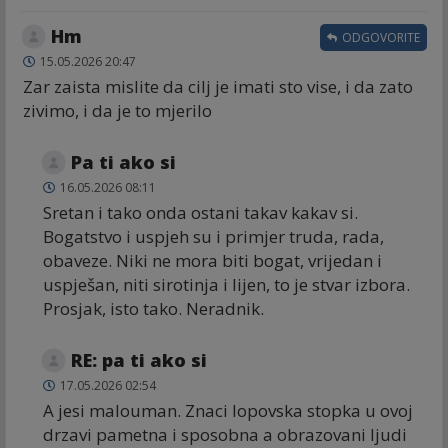
Hm
ODGOVORITE
15.05.2026 20:47
Zar zaista mislite da cilj je imati sto vise, i da zato
zivimo, i da je to mjerilo
Pa ti ako si
16.05.2026 08:11
Sretan i tako onda ostani takav kakav si.
Bogatstvo i uspjeh su i primjer truda, rada,
obaveze. Niki ne mora biti bogat, vrijedan i
uspješan, niti sirotinja i lijen, to je stvar izbora.
Prosjak, isto tako. Neradnik.
RE: pa ti ako si
17.05.2026 02:54
A jesi malouman. Znaci lopovska stopka u ovoj
drzavi pametna i sposobna a obrazovani ljudi