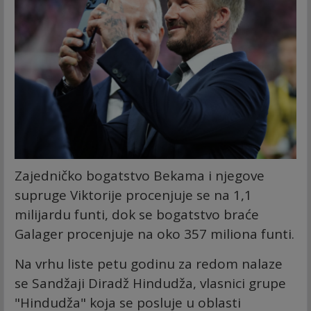
Zajedničko bogatstvo Bekama i njegove
supruge Viktorije procenjuje se na 1,1
milijardu funti, dok se bogatstvo braće
Galager procenjuje na oko 357 miliona funti.
Na vrhu liste petu godinu za redom nalaze
se Sandžaji Diradž Hindudža, vlasnici grupe
"Hindudža" koja se posluje u oblasti