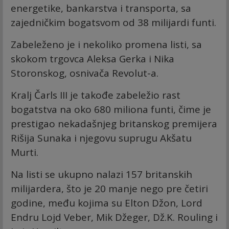
energetike, bankarstva i transporta, sa
zajedničkim bogatsvom od 38 milijardi funti.
Zabeleženo je i nekoliko promena listi, sa
skokom trgovca Aleksa Gerka i Nika
Storonskog, osnivača Revolut-a.
Kralj Čarls III je takođe zabeležio rast
bogatstva na oko 680 miliona funti, čime je
prestigao nekadašnjeg britanskog premijera
Rišija Sunaka i njegovu suprugu Akšatu
Murti.
Na listi se ukupno nalazi 157 britanskih
milijardera, što je 20 manje nego pre četiri
godine, među kojima su Elton Džon, Lord
Endru Lojd Veber, Mik Džeger, Dž.K. Rouling i