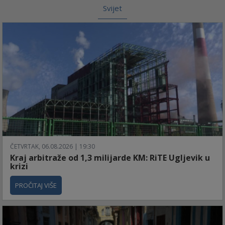
Svijet
ČETVRTAK, 06.08.2026 | 19:30
Kraj arbitraže od 1,3 milijarde KM: RiTE Ugljevik u
krizi
PROČITAJ VIŠE