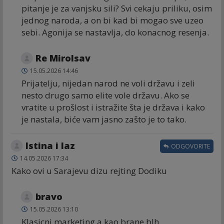
pitanje je za vanjsku sili? Svi cekaju priliku, osim
jednog naroda, a on bi kad bi mogao sve uzeo
sebi. Agonija se nastavlja, do konacnog resenja.
Re Mirolsav
15.05.2026 14:46
Prijatelju, nijedan narod ne voli državu i zeli
nesto drugo samo elite vole državu. Ako se
vratite u prošlost i istražite šta je država i kako
je nastala, biće vam jasno zašto je to tako.
Istina i laz
ODGOVORITE
14.05.2026 17:34
Kako ovi u Sarajevu dizu rejting Dodiku
bravo
15.05.2026 13:10
Klasicni marketing,a kao brane bIh