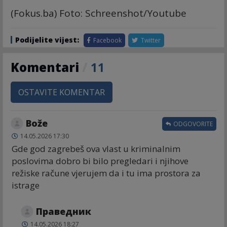
(Fokus.ba) Foto: Schreenshot/Youtube
Podijelite vijest:
Facebook
Twitter
Komentari
/
11
OSTAVITE KOMENTAR
Bože
ODGOVORITE
14.05.2026 17:30
Gde god zagrebeš ova vlast u kriminalnim
poslovima dobro bi bilo pregledari i njihove
režiske račune vjerujem da i tu ima prostora za
istrage
Праведник
14.05.2026 18:27