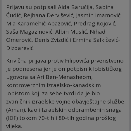
Prijavu su potpisali Aida Baručija, Sabina
Ćudić, Rejhana Dervišević, Jasmin Imamović,
Mia Karamehić-Abazović, Predrag Kojović,
Saša Magazinović, Albin Muslić, Nihad
Omerović, Denis Zvizdić i Ermina Salkičević-
Dizdarević.
Krivična prijava protiv Filipovića prvenstveno
je podnesena jer je on potpisnik lobističkog
ugovora sa Ari Ben-Menasheom,
kontroverznim izraelsko-kanadskim
lobistom koji za sebe tvrdi da je bio
zvaničnik izraelske vojne obavještajne službe
(Aman), kao i Izraelskih odbrambenih snaga
(IDF) tokom 70-tih i 80-tih godina prošlog
vijeka.