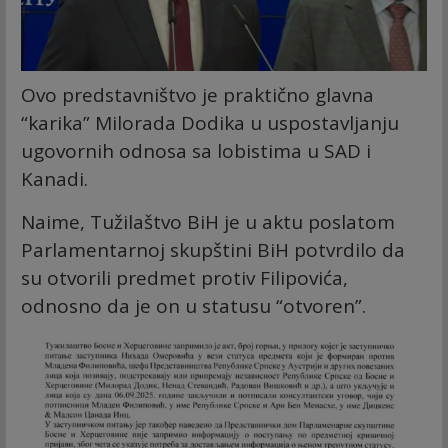
Ovo predstavništvo je praktično glavna
“karika” Milorada Dodika u uspostavljanju
ugovornih odnosa sa lobistima u SAD i
Kanadi.
Naime, Tužilaštvo BiH je u aktu poslatom
Parlamentarnoj skupštini BiH potvrdilo da
su otvorili predmet protiv Filipovića,
odnosno da je on u statusu “otvoren”.