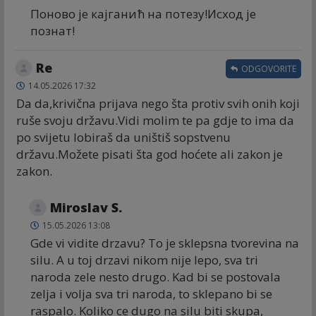
Поново је кајганић на потезу!Исход је
познат!
Re
ODGOVORITE
14.05.2026 17:32
Da da,krivična prijava nego šta protiv svih onih koji
ruše svoju državu.Vidi molim te pa gdje to ima da
po svijetu lobiraš da uništiš sopstvenu
državu.Možete pisati šta god hoćete ali zakon je
zakon.
Miroslav S.
15.05.2026 13:08
Gde vi vidite drzavu? To je sklepsna tvorevina na
silu. A u toj drzavi nikom nije lepo, sva tri
naroda zele nesto drugo. Kad bi se postovala
zelja i volja sva tri naroda, to sklepano bi se
raspalo. Koliko ce dugo na silu biti skupa,