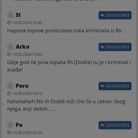
Sl
ODGOVORITE
14.05.2026 18:05
Hapsite lopove produzena ruka kriminala iz Rs.
Arko
ODGOVORITE
14.05.2026 19:00
Gdje god ne prva lopata RS (Dodik) tu je i kriminal i
krađa!
Pero
ODGOVORITE
14.05.2026 19:10
hahahahah što ih Dodik loži Oni če u zatvor zbog
njega..koji debili......
Ре
ODGOVORITE
14.05.2026 20:39