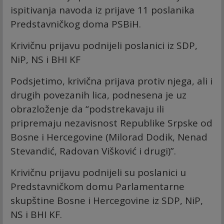
ispitivanja navoda iz prijave 11 poslanika
Predstavničkog doma PSBiH.
Krivičnu prijavu podnijeli poslanici iz SDP,
NiP, NS i BHI KF
Podsjetimo, krivična prijava protiv njega, ali i
drugih povezanih lica, podnesena je uz
obrazloženje da “podstrekavaju ili
pripremaju nezavisnost Republike Srpske od
Bosne i Hercegovine (Milorad Dodik, Nenad
Stevandić, Radovan Višković i drugi)”.
Krivičnu prijavu podnijeli su poslanici u
Predstavničkom domu Parlamentarne
skupštine Bosne i Hercegovine iz SDP, NiP,
NS i BHI KF.