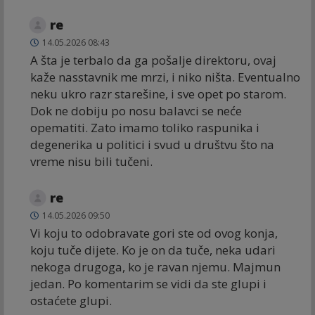
re
14.05.2026 08:43
A šta je terbalo da ga pošalje direktoru, ovaj
kaže nasstavnik me mrzi, i niko ništa. Eventualno
neku ukro razr starešine, i sve opet po starom.
Dok ne dobiju po nosu balavci se neće
opematiti. Zato imamo toliko raspunika i
degenerika u politici i svud u društvu što na
vreme nisu bili tučeni.
re
14.05.2026 09:50
Vi koju to odobravate gori ste od ovog konja,
koju tuče dijete. Ko je on da tuče, neka udari
nekoga drugoga, ko je ravan njemu. Majmun
jedan. Po komentarim se vidi da ste glupi i
ostaćete glupi.