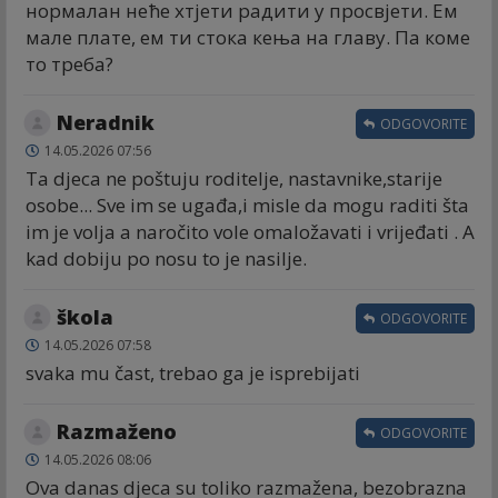
нормалан неће хтјети радити у просвјети. Ем
мале плате, ем ти стока кења на главу. Па коме
то треба?
Neradnik
ODGOVORITE
14.05.2026 07:56
Ta djeca ne poštuju roditelje, nastavnike,starije
osobe... Sve im se ugađa,i misle da mogu raditi šta
im je volja a naročito vole omaložavati i vrijeđati . A
kad dobiju po nosu to je nasilje.
škola
ODGOVORITE
14.05.2026 07:58
svaka mu čast, trebao ga je isprebijati
Razmaženo
ODGOVORITE
14.05.2026 08:06
Ova danas djeca su toliko razmažena, bezobrazna