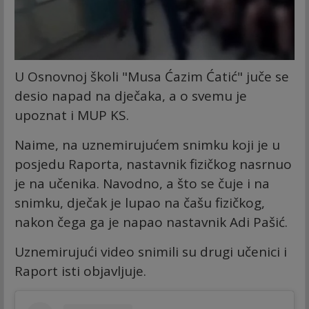
U Osnovnoj školi "Musa Ćazim Ćatić" juče se
desio napad na dječaka, a o svemu je
upoznat i MUP KS.
Naime, na uznemirujućem snimku koji je u
posjedu Raporta, nastavnik fizičkog nasrnuo
je na učenika. Navodno, a što se čuje i na
snimku, dječak je lupao na čašu fizičkog,
nakon čega ga je napao nastavnik Adi Pašić.
Uznemirujući video snimili su drugi učenici i
Raport isti objavljuje.