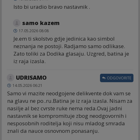
Isto bi uradio bravo nastavnik .
samo kazem
17.05.2026 08:08
Je.em ti skolstvo gdje jedinica kao simbol
neznanja ne postoji. Radjamo samo odlikase.
Zato toliki za Dodika glasaju. Uzgred, batina je
iz raja izasla.
UDRISAMO
ODGOVORITE
14.05.2026 06:21
Samo vi mazite neodgojene delikvente dok vam se
na glavu ne po..ru.Batina je iz raja izasla. Nisam za
nasilje al bez cvrste ruke nema reda.Ovaj jadni
nastavnik se kompromituje zbog neodgovornih i
nesposobnih roditelja koji nisu mladog smrada
znali da nauce osnovnom ponasanju.