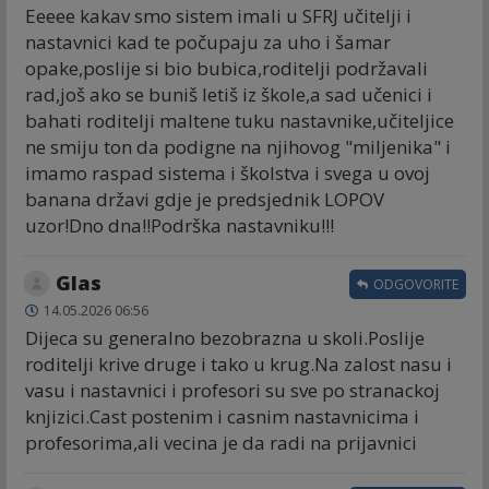
Eeeee kakav smo sistem imali u SFRJ učitelji i
nastavnici kad te počupaju za uho i šamar
opake,poslije si bio bubica,roditelji podržavali
rad,još ako se buniš letiš iz škole,a sad učenici i
bahati roditelji maltene tuku nastavnike,učiteljice
ne smiju ton da podigne na njihovog "miljenika" i
imamo raspad sistema i školstva i svega u ovoj
banana državi gdje je predsjednik LOPOV
uzor!Dno dna!!Podrška nastavniku!!!
Glas
ODGOVORITE
14.05.2026 06:56
Dijeca su generalno bezobrazna u skoli.Poslije
roditelji krive druge i tako u krug.Na zalost nasu i
vasu i nastavnici i profesori su sve po stranackoj
knjizici.Cast postenim i casnim nastavnicima i
profesorima,ali vecina je da radi na prijavnici