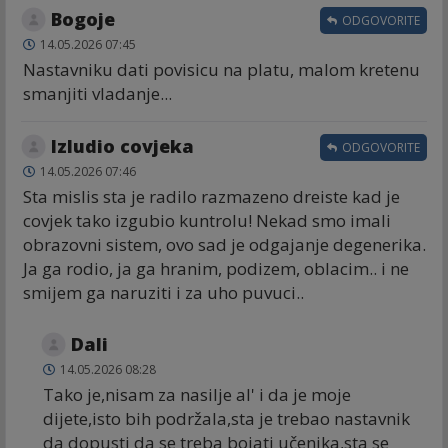
Bogoje
ODGOVORITE
14.05.2026 07:45
Nastavniku dati povisicu na platu, malom kretenu
smanjiti vladanje...
Izludio covjeka
ODGOVORITE
14.05.2026 07:46
Sta mislis sta je radilo razmazeno dreiste kad je
covjek tako izgubio kuntrolu! Nekad smo imali
obrazovni sistem, ovo sad je odgajanje degenerika.
Ja ga rodio, ja ga hranim, podizem, oblacim.. i ne
smijem ga naruziti i za uho puvuci..
Dali
14.05.2026 08:28
Tako je,nisam za nasilje al' i da je moje
dijete,isto bih podržala,sta je trebao nastavnik
da dopusti da se treba bojati učenika,sta se