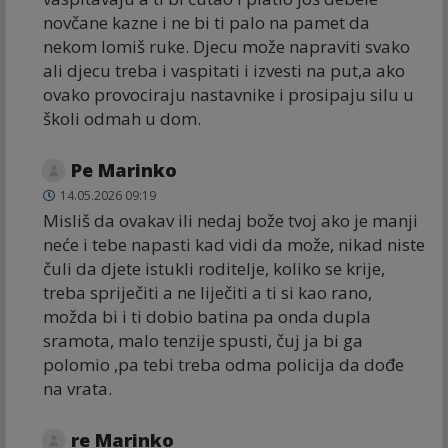
novčane kazne i ne bi ti palo na pamet da
nekom lomiš ruke. Djecu može napraviti svako
ali djecu treba i vaspitati i izvesti na put,a ako
ovako provociraju nastavnike i prosipaju silu u
školi odmah u dom.
Ре Marinko
14.05.2026 09:19
Misliš da ovakav ili nedaj bože tvoj ako je manji
neće i tebe napasti kad vidi da može, nikad niste
čuli da djete istukli roditelje, koliko se krije,
treba spriječiti a ne liječiti a ti si kao rano,
možda bi i ti dobio batina pa onda dupla
sramota, malo tenzije spusti, čuj ja bi ga
polomio ,pa tebi treba odma policija da dođe
na vrata.
re Marinko