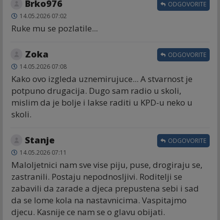
Brko976
ODGOVORITE
14.05.2026 07:02
Ruke mu se pozlatile...
Zoka
ODGOVORITE
14.05.2026 07:08
Kako ovo izgleda uznemirujuce... A stvarnost je
potpuno drugacija. Dugo sam radio u skoli,
mislim da je bolje i lakse raditi u KPD-u neko u
skoli.
Stanje
ODGOVORITE
14.05.2026 07:11
Maloljetnici nam sve vise piju, puse, drogiraju se,
zastranili. Postaju nepodnosljivi. Roditelji se
zabavili da zarade a djeca prepustena sebi i sad
da se lome kola na nastavnicima. Vaspitajmo
djecu. Kasnije ce nam se o glavu obijati.