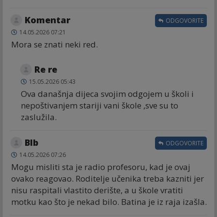
Komentar
ODGOVORITE
14.05.2026 07:21
Mora se znati neki red.
Re re
15.05.2026 05:43
Ova današnja dijeca svojim odgojem u školi i
nepoštivanjem stariji vani škole ,sve su to
zaslužila.
Blb
ODGOVORITE
14.05.2026 07:26
Mogu misliti sta je radio profesoru, kad je ovaj
ovako reagovao. Roditelje učenika treba kazniti jer
nisu raspitali vlastito derište, a u škole vratiti
motku kao što je nekad bilo. Batina je iz raja izašla.