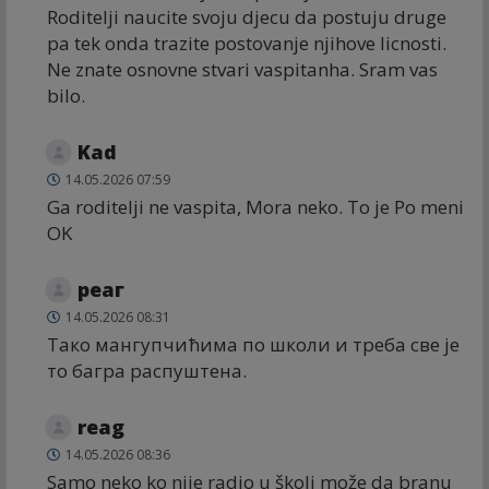
Roditelji naucite svoju djecu da postuju druge
pa tek onda trazite postovanje njihove licnosti.
Ne znate osnovne stvari vaspitanha. Sram vas
bilo.
Kad
14.05.2026 07:59
Ga roditelji ne vaspita, Mora neko. To je Po meni
OK
реаг
14.05.2026 08:31
Тако мангупчићима по школи и треба све је
то багра распуштена.
reag
14.05.2026 08:36
Samo neko ko nije radio u školi može da branu