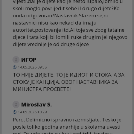
vijesti,dal je dijete kad je nesto lupalo,lomilo u
skoli moglo povrijedit sebe il drugo dijete?Ko
onda odgovoran?Nastavnik.Slazem se,ni
nastavnici nisu kao nekad da imaju
autoritet,postovanje itd.Al toje sve zbog tataine
djece i tata koji bi lomili ruke drugim jel njegovo
dijete vrednije je od druge djece
ИГОР
14.05.2026 09:58
ТО НИЈЕ ДИЈЕТЕ. ТО ЈЕ ИДИОТ И СТОКА, А ЗА
СТОКУ ЈЕ КАНЏИЈА. ОВОГ НАСТАВНИКА ЗА
МИНИСТРА ПРОСВЕТЕ!
Miroslav S.
14.05.2026 10:29
Pero, Delimicno ispravno razmisljate. Tesko je
posle toliko godina anarhije u skolama uvesti
red. Da vrlo cesto su krivi roditrlji, jer decu