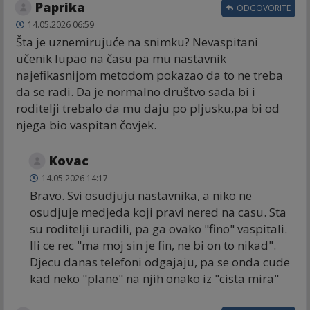
Paprika
ODGOVORITE
14.05.2026 06:59
Šta je uznemirujuće na snimku? Nevaspitani
učenik lupao na času pa mu nastavnik
najefikasnijom metodom pokazao da to ne treba
da se radi. Da je normalno društvo sada bi i
roditelji trebalo da mu daju po pljusku,pa bi od
njega bio vaspitan čovjek.
Kovac
14.05.2026 14:17
Bravo. Svi osudjuju nastavnika, a niko ne
osudjuje medjeda koji pravi nered na casu. Sta
su roditelji uradili, pa ga ovako "fino" vaspitali.
Ili ce rec "ma moj sin je fin, ne bi on to nikad".
Djecu danas telefoni odgajaju, pa se onda cude
kad neko "plane" na njih onako iz "cista mira"