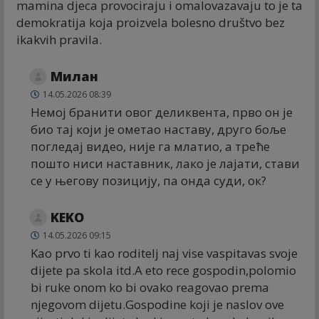
mamina djeca provociraju i omalovazavaju to je ta
demokratija koja proizvela bolesno društvo bez
ikakvih pravila.
Милан
14.05.2026 08:39
Немој бранити овог деликвента, прво он је
био тај који је ометао наставу, друго боље
погледај видео, није га млатио, а треће
пошто ниси наставник, лако је лајати, стави
се у његову позицију, па онда суди, ок?
KEKO
14.05.2026 09:15
Kao prvo ti kao roditelj naj vise vaspitavas svoje
dijete pa skola itd.A eto rece gospodin,polomio
bi ruke onom ko bi ovako reagovao prema
njegovom dijetu.Gospodine koji je naslov ove