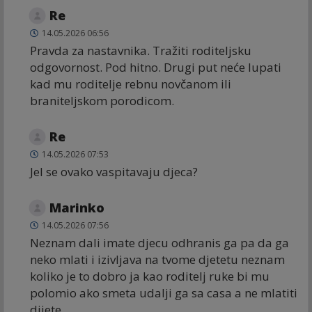
Re
14.05.2026 06:56
Pravda za nastavnika. Tražiti roditeljsku
odgovornost. Pod hitno. Drugi put neće lupati
kad mu roditelje rebnu novčanom ili
braniteljskom porodicom.
Re
14.05.2026 07:53
Jel se ovako vaspitavaju djeca?
Marinko
14.05.2026 07:56
Neznam dali imate djecu odhranis ga pa da ga
neko mlati i izivljava na tvome djetetu neznam
koliko je to dobro ja kao roditelj ruke bi mu
polomio ako smeta udalji ga sa casa a ne mlatiti
dijete