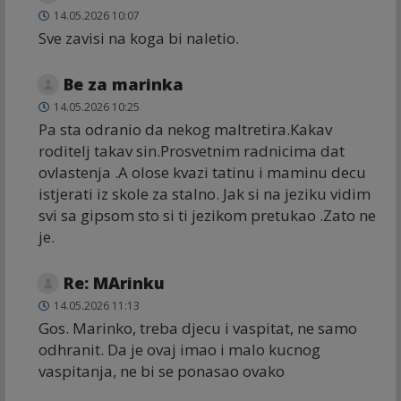
14.05.2026 10:07
Sve zavisi na koga bi naletio.
Be za marinka
14.05.2026 10:25
Pa sta odranio da nekog maltretira.Kakav
roditelj takav sin.Prosvetnim radnicima dat
ovlastenja .A olose kvazi tatinu i maminu decu
istjerati iz skole za stalno. Jak si na jeziku vidim
svi sa gipsom sto si ti jezikom pretukao .Zato ne
je.
Re: MArinku
14.05.2026 11:13
Gos. Marinko, treba djecu i vaspitat, ne samo
odhranit. Da je ovaj imao i malo kucnog
vaspitanja, ne bi se ponasao ovako