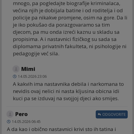
mnogo, pa pogledajte biografije kriminalaca,
većina njih je dobijala batine i od roditelja i od
policije pa nikakve promjene, osim na gore. Da li
je iko pokušao da porazgovaramo sa tim
djecom, pa mu onda izreći kaznu u skladu sa
propisima. A i nastavnici fizičkog su sada sa
diplomama privatnih fakulteta, ni psihologije ni
pedagogije već sila.
Mimi
14.05.2026 23:06
A kakvih ima nastavnika debila i narkomana to
nevidis ovaj nelici ni nasta kljusina obicna idi
kuci pa se izduvaj na svojjoj djeci ako smijes.
Pero
ODGOVORITE
14.05.2026 06:45
A da kao i obično nastavnici krivi sto ih tatina i