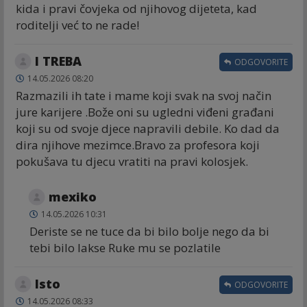
kida i pravi čovjeka od njihovog dijeteta, kad
roditelji već to ne rade!
I TREBA
ODGOVORITE
14.05.2026 08:20
Razmazili ih tate i mame koji svak na svoj način
jure karijere .Bože oni su ugledni viđeni građani
koji su od svoje djece napravili debile. Ko dad da
dira njihove mezimce.Bravo za profesora koji
pokušava tu djecu vratiti na pravi kolosjek.
mexiko
14.05.2026 10:31
Deriste se ne tuce da bi bilo bolje nego da bi
tebi bilo lakse Ruke mu se pozlatile
Isto
ODGOVORITE
14.05.2026 08:33