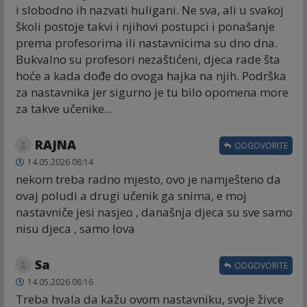
i slobodno ih nazvati huligani. Ne sva, ali u svakoj
školi postoje takvi i njihovi postupci i ponašanje
prema profesorima ili nastavnicima su dno dna.
Bukvalno su profesori nezaštićeni, djeca rade šta
hoće a kada dođe do ovoga hajka na njih. Podrška
za nastavnika jer sigurno je tu bilo opomena more
za takve učenike...
RAJNA
ODGOVORITE
14.05.2026 08:14
nekom treba radno mjesto, ovo je namješteno da
ovaj poludi a drugi učenik ga snima, e moj
nastavniče jesi nasjeo , današnja djeca su sve samo
nisu djeca , samo lova
Sa
ODGOVORITE
14.05.2026 08:16
Treba hvala da kažu ovom nastavniku, svoje živce