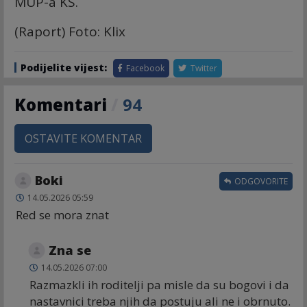
MUP-a KS.
(Raport) Foto: Klix
Podijelite vijest:
Facebook
Twitter
Komentari
/
94
OSTAVITE KOMENTAR
Boki
ODGOVORITE
14.05.2026 05:59
Red se mora znat
Zna se
14.05.2026 07:00
Razmazkli ih roditelji pa misle da su bogovi i da
nastavnici treba njih da postuju ali ne i obrnuto.