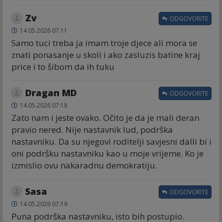
Zv
ODGOVORITE
14.05.2026 07:11
Samo tuci treba ja imam troje djece ali mora se
znati ponasanje u skoli i ako zasluzis batine kraj
price i to šibom da ih tuku
Dragan MD
ODGOVORITE
14.05.2026 07:18
Zato nam i jeste ovako. Očito je da je mali deran
pravio nered. Nije nastavnik lud, podrška
nastavniku. Da su njegovi roditelji savjesni dalli bi i
oni podršku nastavniku kao u moje vrijeme. Ko je
izmislio ovu nakaradnu demokratiju.
Sasa
ODGOVORITE
14.05.2026 07:19
Puna podrška nastavniku, isto bih postupio.