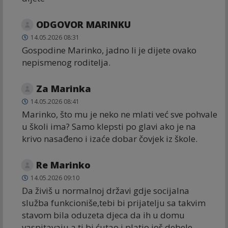
ODGOVOR MARINKU
14.05.2026 08:31
Gospodine Marinko, jadno li je dijete ovako
nepismenog roditelja.
Za Marinka
14.05.2026 08:41
Marinko, što mu je neko ne mlati već sve pohvale
u školi ima? Samo klepsti po glavi ako je na
krivo nasađeno i izaće dobar čovjek iz škole.
Re Marinko
14.05.2026 09:10
Da živiš u normalnoj državi gdje socijalna
služba funkcioniše,tebi bi prijatelju sa takvim
stavom bila oduzeta djeca da ih u domu
vaspitavaju a ti bi ćutao i platio još debele