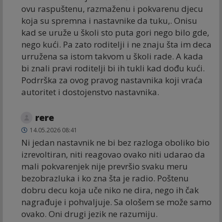
ovu raspuštenu, razmaženu i pokvarenu djecu
koja su spremna i nastavnike da tuku,. Onisu
kad se uruže u školi sto puta gori nego bilo gde,
nego kući. Pa zato roditelji i ne znaju šta im deca
urružena sa istom takvom u školi rade. A kada
bi znali pravi roditelji bi ih tukli kad dođu kući.
Podrrška za ovog pravog nastavnika koji vraća
autoritet i dostojenstvo nastavnika.
rere
14.05.2026 08:41
Ni jedan nastavnik ne bi bez razloga oboliko bio
izrevoltiran, niti reagovao ovako niti udarao da
mali pokvarenjek nije prevršio svaku meru
bezobrazluka i ko zna šta je radio. Poštenu
dobru decu koja uče niko ne dira, nego ih čak
nagrađuje i pohvaljuje. Sa ološem se može samo
ovako. Oni drugi jezik ne razumiju.