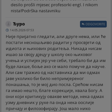
desilo prošli mjesec profesorki engl. I nikom
nista!Podrška nastavniku
Ђуро
ODGOVORITE
14.05.2026 07:53
Није пријатно гледати, али друге нема, или ће
постати несношљиво радити у просвјети од
идиота и њихових родитеља. Никада нисам
ишао за своју дјецу у школу око њиховог
учења и успијех јер уче себи, требало би да им
буде лакше, боље ако се мало помуче да науче.
Али сам тражио од наставника да ми одмах
јаве уколико би било непримјереног
понашања, то је мој дио посла. Срећом нисам
га имао нешто, благе корекције, хвала Богу. А
они који критикују овакве методе, нека одмах
узму дневник у руке па онда нека оослије
причају и филозофирају. Још мало нико