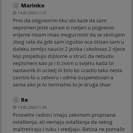
Marinko
14.05.2026 11:37
Prvo da odgovorim liku sto kaze da sam
nepismen jeste upravi si rodjen u pogresno
vrijeme nisam imao mogucnosti da se skolujem
zbog rata da gde sam izgubio oca otisao sam u
daleku zemlju naucio 2 jezika i skolovao 2 djece
koji posjeduju diplome u struci da nebudu
nepismeni kao ja i ti zivim u svijetu kada bi
nastavnik ili ucitelj ili bilo ko uradio tako nesta
zavrsio bi u zatvoru i odma suspendovan a
vama ako je to normalno to je druga stvar
Re
14.05.2026 11:39
Prosvetni radnici imaju zakonom propisana
ovlaštenja, ali nemaju ovlaštenja da nekog
maltretiraju i tuku i vredjaju. Batina ne pomaže