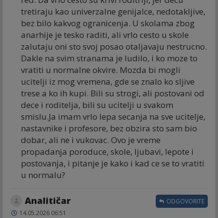
tretiraju kao univerzalne genijalce, nedotakljive,
bez bilo kakvog ogranicenja. U skolama zbog
anarhije je tesko raditi, ali vrlo cesto u skole
zalutaju oni sto svoj posao otaljavaju nestrucno.
Dakle na svim stranama je ludilo, i ko moze to
vratiti u normalne okvire. Mozda bi mogli
ucitelji iz mog vremena, gde se znalo ko sljive
trese a ko ih kupi. Bili su strogi, ali postovani od
dece i roditelja, bili su ucitelji u svakom
smislu.Ja imam vrlo lepa secanja na sve ucitelje,
nastavnike i profesore, bez obzira sto sam bio
dobar, ali ne i vukovac. Ovo je vreme
propadanja poroduce, skole, ljubavi, lepote i
postovanja, i pitanje je kako i kad ce se to vratiti
u normalu?
Analitičar
ODGOVORITE
14.05.2026 06:51