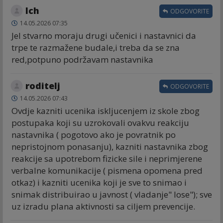
Ich
ODGOVORITE
14.05.2026 07:35
Jel stvarno moraju drugi učenici i nastavnici da
trpe te razmažene budale,i treba da se zna
red,potpuno podržavam nastavnika
roditelj
ODGOVORITE
14.05.2026 07:43
Ovdje kazniti ucenika iskljucenjem iz skole zbog
postupaka koji su uzrokovali ovakvu reakciju
nastavnika ( pogotovo ako je povratnik po
nepristojnom ponasanju), kazniti nastavnika zbog
reakcije sa upotrebom fizicke sile i neprimjerene
verbalne komunikacije ( pismena opomena pred
otkaz) i kazniti ucenika koji je sve to snimao i
snimak distribuirao u javnost ( vladanje" lose"); sve
uz izradu plana aktivnosti sa ciljem prevencije.