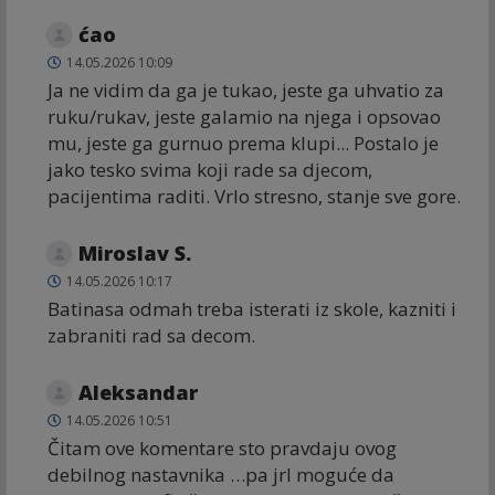
ćao
14.05.2026 10:09
Ja ne vidim da ga je tukao, jeste ga uhvatio za
ruku/rukav, jeste galamio na njega i opsovao
mu, jeste ga gurnuo prema klupi... Postalo je
jako tesko svima koji rade sa djecom,
pacijentima raditi. Vrlo stresno, stanje sve gore.
Miroslav S.
14.05.2026 10:17
Batinasa odmah treba isterati iz skole, kazniti i
zabraniti rad sa decom.
Aleksandar
14.05.2026 10:51
Čitam ove komentare sto pravdaju ovog
debilnog nastavnika …pa jrl moguće da