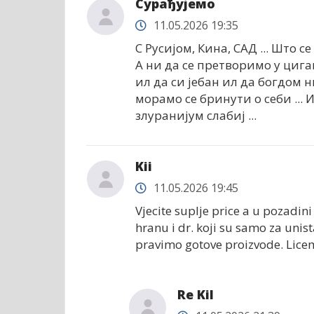
Сурађујемо
11.05.2026 19:35
С Русијом, Кина, САД ... Што с
А ни да се претворимо у цига
ил да си јебан ил да богдом н
морамо се бринути о себи ... 
злуранијум слабиј ...
Kii
11.05.2026 19:45
Vjecite suplje price a u pozadin
hranu i dr. koji su samo za unis
pravimo gotove proizvode. Licem
Re Kil