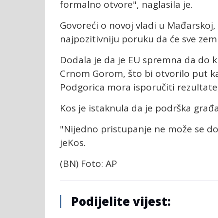
formalno otvore", naglasila je.
Govoreći o novoj vladi u Mađarskoj, 
najpozitivniju poruku da će sve zeml
Dodala je da je EU spremna da do kr
Crnom Gorom, što bi otvorilo put ka 
Podgorica mora isporučiti rezultate,
Kos je istaknula da je podrška građa
"Nijedno pristupanje ne može se do
jeKos.
(BN) Foto: AP
Podijelite vijest: