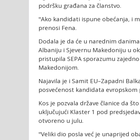
podršku građana za članstvo.
"Ako kandidati ispune obećanja, i mi
prenosi Fena.
Dodala je da će u narednim danima b
Albaniju i Sjevernu Makedoniju u okv
pristupila SEPA sporazumu zajedno
Makedonijom.
Najavila je i Samit EU–Zapadni Balk
posvećenost kandidata evropskom 
Kos je pozvala države članice da št
uključujući Klaster 1 pod predsjeda
otvoreno u julu.
"Veliki dio posla već je unaprijed oba