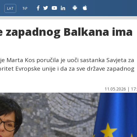
LAT
ЋР
je zapadnog Balkana ima
e Marta Kos poručila je uoči sastanka Savjeta za
oritet Evropske unije i da za sve države zapadnog
11.05.2026 | 17