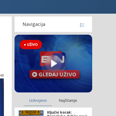
Navigacija
● UŽIVO
:48
Izdvojeno
Najčitanije
Ključni korak: