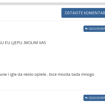
OSTAVITE KOMENTAR
ODGOVORIT
U EU LJEPU..MOLIM VAS
vune i igle da nesto oplete.. bice mozda tada mnogo
ODGOVORIT