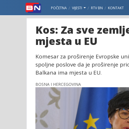
POČETNA
VIJESTI
RTV BN
KONTAKT
Kos: Za sve zeml
mjesta u EU
Komesar za proširenje Evropske unij
spoljne poslove da je proširenje pri
Balkana ima mjesta u EU.
BOSNA I HERCEGOVINA