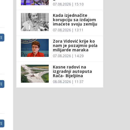
07.08.2026 | 15:10
Kada izjednačite
korupciju sa izdajom
imaćete svoju zemlju
07.08.2026 | 13:11
E
Zora Vidović krije ko
nam je pozajmio pola
milijarde maraka
07.08.2026 | 14:29
Kasne radovi na
izgradnji autoputa
Rača- Bijeljiina
08.08.2026 | 11:37
E
E