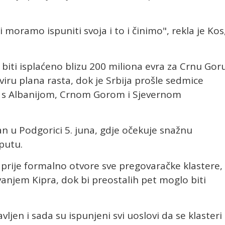
 moramo ispuniti svoja i to i činimo", rekla je Kos
iti isplaćeno blizu 200 miliona evra za Crnu Goru
iru plana rasta, dok je Srbija prošle sedmice
 s Albanijom, Crnom Gorom i Sjevernom
an u Podgorici 5. juna, gdje očekuje snažnu
putu.
o prije formalno otvore sve pregovaračke klastere,
vanjem Kipra, dok bi preostalih pet moglo biti
vljen i sada su ispunjeni svi uoslovi da se klasteri