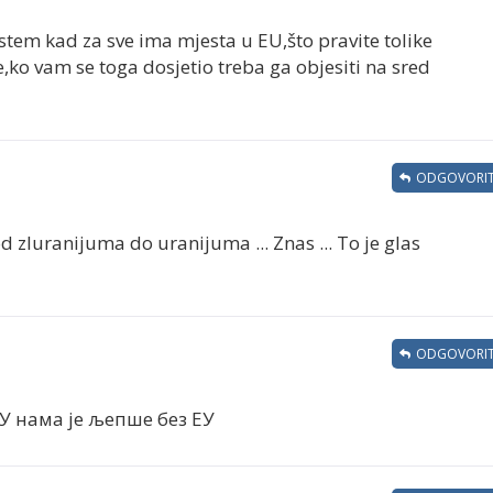
stem kad za sve ima mjesta u EU,što pravite tolike
ko vam se toga dosjetio treba ga objesiti na sred
ODGOVORIT
d zluranijuma do uranijuma ... Znas ... To je glas
ODGOVORIT
ЕУ нама је љепше без ЕУ