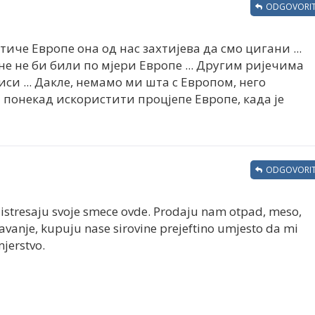
ODGOVORIT
е тиче Европе она од нас захтијева да смо цигани ...
не не би били по мјери Европе ... Другим ријечима
иси ... Дакле, немамо ми шта с Европом, него
И понекад искористити процјепе Европе, када је
ODGOVORIT
i istresaju svoje smece ovde. Prodaju nam otpad, meso,
tavanje, kupuju nase sirovine prejeftino umjesto da mi
jerstvo.