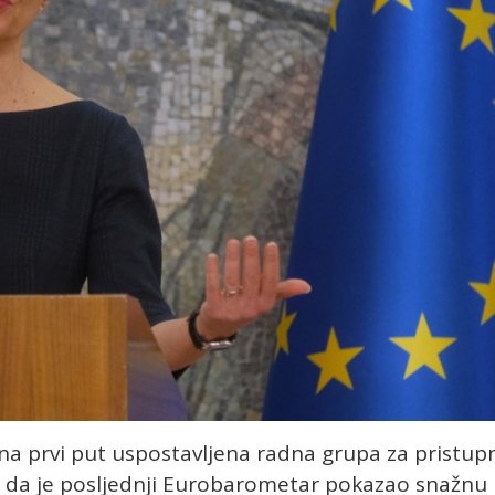
ina prvi put uspostavljena radna grupa za pristup
te da je posljednji Eurobarometar pokazao snažnu