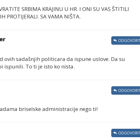
VRATITE SRBIMA KRAJINU U HR. I ONI SU VAS ŠTITILI
H PROTIJERALI. SA VAMA NIŠTA.
er
ODGOVORIT
d ovih sadašnjih politicara da ispune uslove. Da su
 ispunili. To ti je isto ko nista.
ODGOVORIT
radama briselske administracije nego ti!
ODGOVORIT