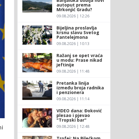
Banjaluka dobija novi
autoput prema
Mrkonjić Gradu?
09.08.2026 | 12:26
Bijeljina proslavlja
krsnu slavu Svetog
Pantelejmona
09.08.2026 | 10:13
Ražanj se opet vraća
u modu: Prase nikad
jeftinije
09.08.2026 | 11:48
Pretanka linija
između broja radnika
i penzionera
09.08.2026 | 11:14
VIDEO dana: Đoković
plesao i pjevao
"Tropski bar"
ni
09.08.2026 | 12:48
Trofej: Na Bilećkom