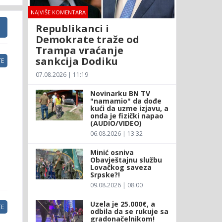
NAJVIŠE KOMENTARA
Republikanci i
Demokrate traže od
Trampa vraćanje
sankcija Dodiku
E
07.08.2026 | 11:19
Novinarku BN TV
"namamio" da dođe
kući da uzme izjavu, a
onda je fizički napao
(AUDIO/VIDEO)
06.08.2026 | 13:32
Minić osniva
Obavještajnu službu
Lovačkog saveza
Srpske?!
09.08.2026 | 08:00
Uzela je 25.000€, a
E
odbila da se rukuje sa
gradonačelnikom!