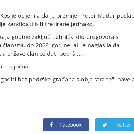
Kos je ocijenila da je premijer Peter Mađar posla
je kandidati biti tretirane jednako.
aja godine zaključi tehnički dio pregovora s
članstvu do 2028. godine, ali je naglasila da
 a države članice dati podršku.
na ključna.
goditi bez podrške građana s obje strane", navel
Facebook
Twitter