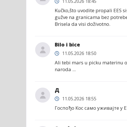
11.05.2026 18:45
Kučko,što uvodite propali EES si
gužve na granicama bez potrebe,
Brisela da visi doživotno.
Bilo i bice
11.05.2026 18:50
Ali tebi mars u picku materinu o
naroda ...
Д
11.05.2026 18:55
Госпођо Кос само уживајте у 