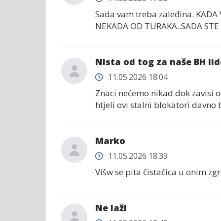
Sada vam treba zaleđina. KADA 
NEKADA OD TURAKA..SADA STE I
Nista od tog za naše BH lid
11.05.2026 18:04
Znaci nećemo nikad dok zavisi o
htjeli ovi stalni blokatori davno bi
Marko
11.05.2026 18:39
Višw se pita čistačica u onim zg
Ne laži