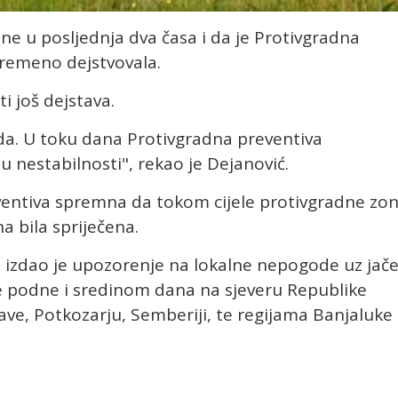
ne u posljednja dva časa i da je Protivgradna
remeno dejstvovala.
i još dejstava.
ada. U toku dana Protivgradna preventiva
u nestabilnosti", rekao je Dejanović.
ventiva spremna da tokom cijele protivgradne zo
a bila spriječena.
 izdao je upozorenje na lokalne nepogode uz jač
je podne i sredinom dana na sjeveru Republike
 Save, Potkozarju, Semberiji, te regijama Banjaluke 