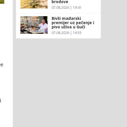
brodove
07.08.2026 | 19:41
Bivši mađarski
premijer uz pečenje i
pivo uživa u Guči
07.08.2026 | 16:55
ne
e
i