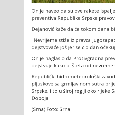
On je naveo da su ove rakete ispalje
preventiva Republike Srpske pravov
Dejanović kaže da će tokom dana bit
"Nevrijeme stiže iz pravca jugozap
dejstvovaće još jer se cio dan očekuj
On je naglasio da Protivgradna pre
dejstvuje kako bi šteta od nevremen
Republički hidrometeorološki zavod
pljuskove sa grmljavinom sutra pri
Srpske, i to u široj regiji oko rijeke
Doboja.
(Srna) Foto: Srna