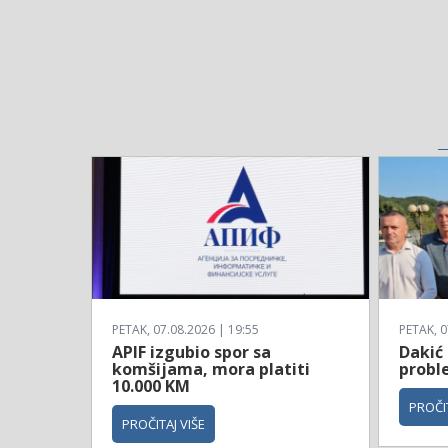
PETAK, 07.08.2026 | 19:55
PETAK, 0
APIF izgubio spor sa
Dakić 
komšijama, mora platiti
probl
10.000 KM
PROČIT
PROČITAJ VIŠE