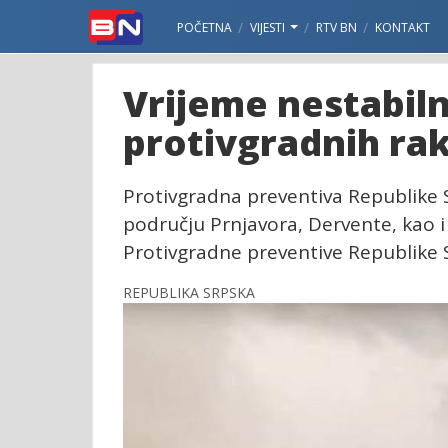
POČETNA
VIJESTI
RTV BN
KONTAKT
Vrijeme nestabiln
protivgradnih ra
Protivgradna preventiva Republike S
području Prnjavora, Dervente, kao i 
Protivgradne preventive Republike 
REPUBLIKA SRPSKA