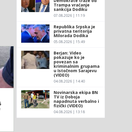
Demokrate traže od
Trampa vraćanje
sankcija Dodiku
07.08.2026 | 11:19
Republika Srpska je
privatna teritorija
Milorada Dodika
05.08.2026 | 15:49
Berjan: Video
pokazuje ko je
povezan sa
kriminalnim grupama
u Istočnom Sarajevu
(VIDEO)
04.08.2026 | 14:40
Novinarska ekipa BN
TV iz Doboja
napadnuta verbalno i
5
fizički (VIDEO)
e
04.08.2026 | 13:18