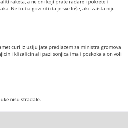
aliti raketa, a ne oni koji prate radare i pokrete i
ka. Ne treba govoriti da je sve loše, ako zaista nije.
pamet curi iz usiju jate predlazem za ministra gromova
cin i klizalicin ali pazi sonjica ima i poskoka a on voli
buke nisu stradale.