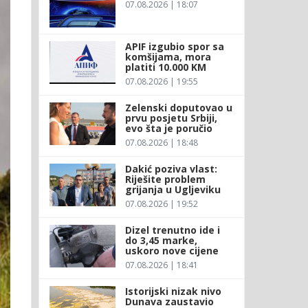
07.08.2026 | 18:07
APIF izgubio spor sa
komšijama, mora
platiti 10.000 KM
07.08.2026 | 19:55
Zelenski doputovao u
prvu posjetu Srbiji,
evo šta je poručio
07.08.2026 | 18:48
Dakić poziva vlast:
Riješite problem
grijanja u Ugljeviku
07.08.2026 | 19:52
Dizel trenutno ide i
do 3,45 marke,
uskoro nove cijene
07.08.2026 | 18:41
Istorijski nizak nivo
Dunava zaustavio