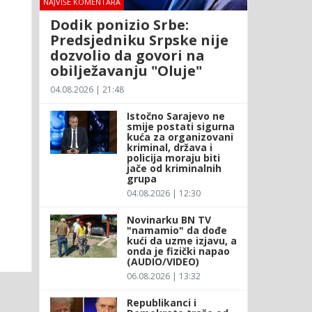
NAJVIŠE KOMENTARA
Dodik ponizio Srbe:
Predsjedniku Srpske nije
dozvolio da govori na
obilježavanju "Oluje"
04.08.2026 | 21:48
Istočno Sarajevo ne
smije postati sigurna
kuća za organizovani
kriminal, država i
policija moraju biti
jače od kriminalnih
grupa
04.08.2026 | 12:30
Novinarku BN TV
"namamio" da dođe
kući da uzme izjavu, a
onda je fizički napao
(AUDIO/VIDEO)
06.08.2026 | 13:32
Republikanci i