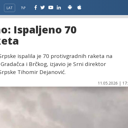
LAT
ЋР
o: Ispaljeno 70
keta
rpske ispalila je 70 protivgradnih raketa na
Gradačca i Brčkog, izjavio je Srni direktor
Srpske Tihomir Dejanović.
11.05.2026 | 17