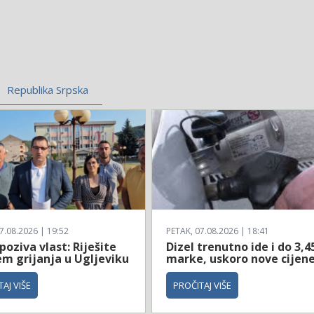
Republika Srpska
7.08.2026 | 19:52
PETAK, 07.08.2026 | 18:41
poziva vlast: Riješite
Dizel trenutno ide i do 3,4
em grijanja u Ugljeviku
marke, uskoro nove cijen
AJ VIŠE
PROČITAJ VIŠE