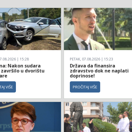
7.08.2026 | 15:28
PETAK, 07.08.2026 | 15:23
ina: Nakon sudara
Država da finansira
 završilo u dvorištu
zdravstvo dok ne naplati
are
doprinose!
AJ VIŠE
PROČITAJ VIŠE