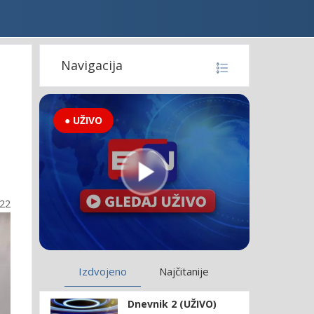
Navigacija
● UŽIVO
:22
Izdvojeno
Najčitanije
Dnevnik 2 (UŽIVO)