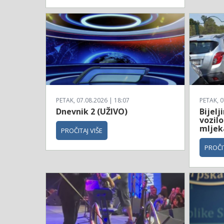
PETAK, 07.08.2026 | 18:07
PETAK, 0
Dnevnik 2 (UŽIVO)
Bijelj
vozilo
mljek
PROČITAJ VIŠE
PROČIT