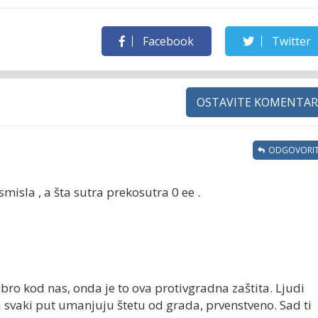
Facebook
Twitter
OSTAVITE KOMENTAR
ODGOVORIT
misla , a šta sutra prekosutra 0 ee .
bro kod nas, onda je to ova protivgradna zaštita. Ljudi
i svaki put umanjuju štetu od grada, prvenstveno. Sad ti