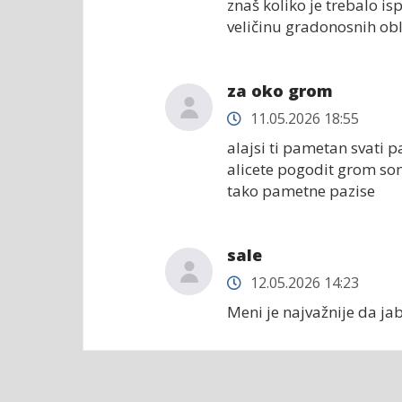
znaš koliko je trebalo isp
veličinu gradonosnih obla
za oko grom
11.05.2026 18:55
alajsi ti pametan svati 
alicete pogodit grom sonji
tako pametne pazise
sale
12.05.2026 14:23
Meni je najvažnije da ja