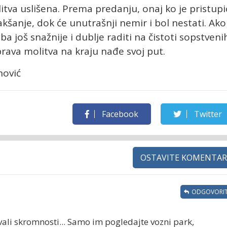
itva uslišena. Prema predanju, onaj ko je pristup
akšanje, dok će unutrašnji nemir i bol nestati. Ako
ba još snažnije i dublje raditi na čistoti sopstveni
 prava molitva na kraju nađe svoj put.
nović
Facebook
Twitter
OSTAVITE KOMENTAR
ODGOVORIT
vali skromnosti... Samo im pogledajte vozni park,