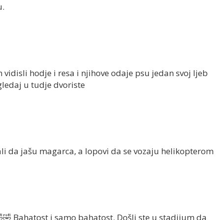
u.
vidisli hodje i resa i njihove odaje psu jedan svoj ljeb
gledaj u tudje dvoriste
ali da jašu magarca, a lopovi da se vozaju helikopterom
🤣 Bahatost i samo bahatost. Došli ste u stadijum da