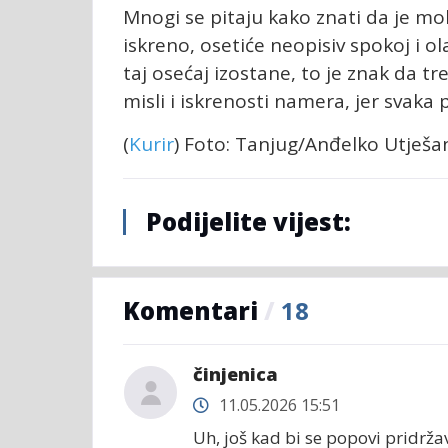
Mnogi se pitaju kako znati da je mol
iskreno, osetiće neopisiv spokoj i ol
taj osećaj izostane, to je znak da tre
misli i iskrenosti namera, jer svaka
(
Kurir
) Foto: Tanjug/Anđelko Utješa
Podijelite vijest:
Komentari
/
18
činjenica
11.05.2026 15:51
Uh, još kad bi se popovi pridrža