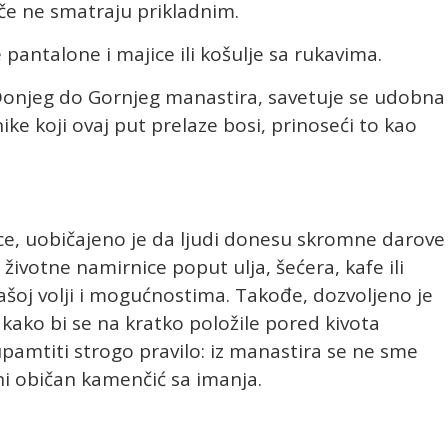
uče ne smatraju prikladnim.
antalone i majice ili košulje sa rukavima.
Donjeg do Gornjeg manastira, savetuje se udobna
ike koji ovaj put prelaze bosi, prinoseći to kao
ce, uobičajeno je da ljudi donesu skromne darove
životne namirnice poput ulja, šećera, kafe ili
 vašoj volji i mogućnostima. Takođe, dozvoljeno je
 kako bi se na kratko položile pored kivota
 upamtiti strogo pravilo: iz manastira se ne sme
 ni običan kamenčić sa imanja.