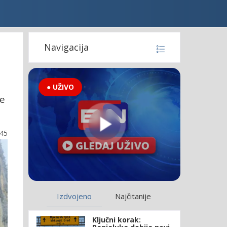
Navigacija
● UŽIVO
te
:45
Izdvojeno
Najčitanije
Ključni korak: