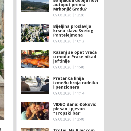
Banjaluka dobija novi
autoput prema
Mrkonjić Gradu?
09.08.2026 | 12:26
Bijeljina proslavlja
krsnu slavu Svetog
Pantelejmona
09.08.2026 | 10:13
Ražanj se opet vraća
u modu: Prase nikad
jeftinije
09.08.2026 | 11:48
Pretanka linija
između broja radnika
i penzionera
09.08.2026 | 11:14
VIDEO dana: Đoković
plesao i pjevao
"Tropski bar"
09.08.2026 | 12:48
a
Trofej: Na Bilećkom