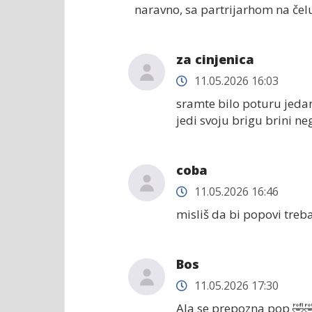
naravno, sa partrijarhom na čel
za cinjenica
11.05.2026 16:03
sramte bilo poturu jedan 
jedi svoju brigu brini ne
coba
11.05.2026 16:46
misliš da bi popovi treb
Bos
11.05.2026 17:30
Ala se prepozna pop 🤣🤣