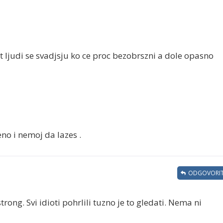
t ljudi se svadjsju ko ce proc bezobrszni a dole opasno
no i nemoj da lazes .
ODGOVORIT
ong. Svi idioti pohrlili tuzno je to gledati. Nema ni