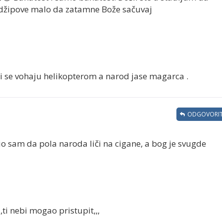
 džipove malo da zatamne Bože sačuvaj
ugi se vohaju helikopterom a narod jase magarca .
ODGOVORIT
 sam da pola naroda liči na cigane, a bog je svugde
,,ti nebi mogao pristupit,,,