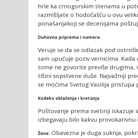
hrle ka crnogorskim stenama u potr
razmišljate o hodočašću u ovu veliku
ponašanjakoji se decenijama poštuj
Duhovna priprema i namera
Veruje se da se odlazak pod ostroš
sam upućuje poziv vernicima. Kada 
tome ne govorite previše drugima, v
tišini sopstvene duše. Najvažniji pred
se moćima Svetog Vasilija pristupa 
Kodeks oblačenja i kretanja
Poštovanje prema svetinji iskazuje 
izbegavaju bilo kakvu provokativnu il
: Obavezna je duga suknja, pokr
Žene