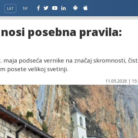
LAT
ЋР
nosi posebna pravila:
2. maja podseća vernike na značaj skromnosti, čis
m posete velikoj svetinji.
11.05.2026 | 15