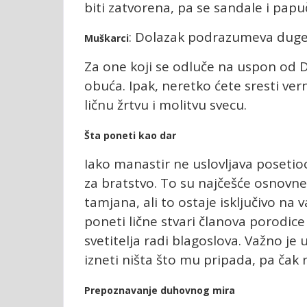
biti zatvorena, pa se sandale i pap
: Dolazak podrazumeva duge p
Muškarci
Za one koji se odluče na uspon od 
obuća. Ipak, neretko ćete sresti vern
ličnu žrtvu i molitvu svecu.
Šta poneti kao dar
Iako manastir ne uslovljava posetio
za bratstvo. To su najčešće osnovne 
tamjana, ali to ostaje isključivo na
poneti lične stvari članova porodice
svetitelja radi blagoslova. Važno je
izneti ništa što mu pripada, pa čak
Prepoznavanje duhovnog mira