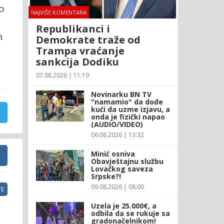
io
NAJVIŠE KOMENTARA
Republikanci i
h
Demokrate traže od
Trampa vraćanje
sankcija Dodiku
07.08.2026 | 11:19
Novinarku BN TV
"namamio" da dođe
kući da uzme izjavu, a
onda je fizički napao
(AUDIO/VIDEO)
06.08.2026 | 13:32
Minić osniva
Obavještajnu službu
Lovačkog saveza
Srpske?!
09.08.2026 | 08:00
E
Uzela je 25.000€, a
odbila da se rukuje sa
gradonačelnikom!