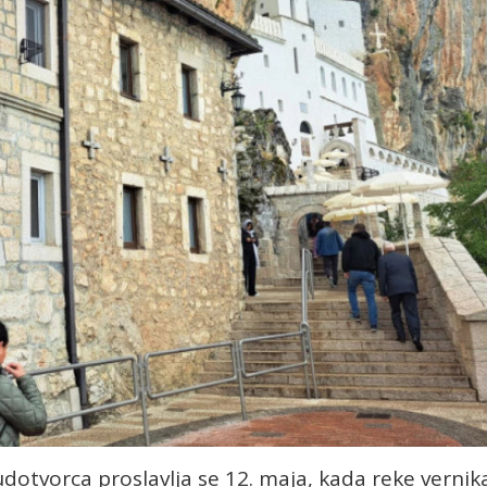
udotvorca proslavlja se 12. maja, kada reke vernik