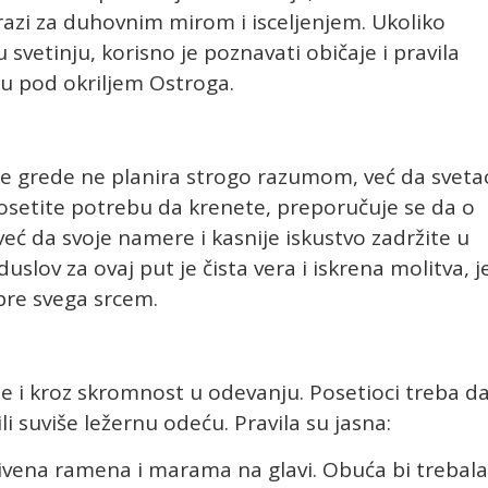
azi za duhovnim mirom i isceljenjem. Ukoliko
 svetinju, korisno je poznavati običaje i pravila
u pod okriljem Ostroga.
ke grede ne planira strogo razumom, već da sveta
osetite potrebu da krenete, preporučuje se da o
eć da svoje namere i kasnije iskustvo zadržite u
uslov za ovaj put je čista vera i iskrena molitva, j
pre svega srcem.
se i kroz skromnost u odevanju. Posetioci treba d
i suviše ležernu odeću. Pravila su jasna:
ivena ramena i marama na glavi. Obuća bi trebala