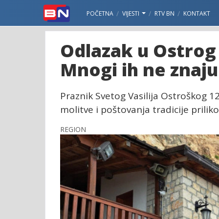
POČETNA
VIJESTI
RTV BN
KONTAKT
Odlazak u Ostrog 
Mnogi ih ne znaju
Praznik Svetog Vasilija Ostroškog 1
molitve i poštovanja tradicije priliko
REGION