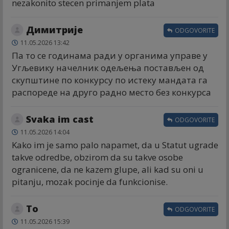
nezakonito stecen primanjem plata
Димитрије
ODGOVORITE
11.05.2026 13:42
Па то се годинама ради у органима управе у
Угљевику начелник одељења постављен од
скупштине по конкурсу по истеку мандата га
распореде на друго радно место без конкурса
Svaka im cast
ODGOVORITE
11.05.2026 14:04
Kako im je samo palo napamet, da u Statut ugrade
takve odredbe, obzirom da su takve osobe
ogranicene, da ne kazem glupe, ali kad su oni u
pitanju, mozak pocinje da funkcionise.
To
ODGOVORITE
11.05.2026 15:39