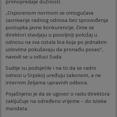
primopredaje dužnosti.
„Osporenom normom se omogućava
zasnivanje radnog odnosa bez sprovođenja
postupka javne konkurencije, čime se
direktori stavljaju u povoljniji položaj u
odnosu na sva ostala lica koja po jednakim
uslovima pokušavaju da pronađu posao“,
navodi se u odluci Suda.
Sudije su podsjetile i na to da se radni
odnosi u Srpskoj uređuju zakonom, a ne
internim željama upravnih odbora.
Pojašnjeno je da se ugovor o radu direktora
zaključuje na određeno vrijeme – do isteka
mandata.