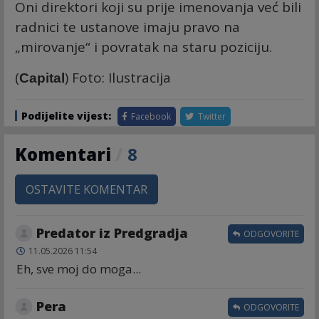
Oni direktori koji su prije imenovanja već bili
radnici te ustanove imaju pravo na
„mirovanje“ i povratak na staru poziciju.
(
) Foto: Ilustracija
Capital
Podijelite vijest:
Facebook
Twitter
Komentari
/
8
OSTAVITE KOMENTAR
Predator iz Predgradja
ODGOVORITE
11.05.2026 11:54
Eh, sve moj do moga...
Pera
ODGOVORITE