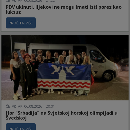
ČETVRTAK, 06.08.2026 | 21:22
PDV ukinuti, lijekovi ne mogu imati isti porez kao
luksuz
PROČITAJ VIŠE
ČETVRTAK, 06.08.2026 | 20:01
Hor "Srbadija" na Svjetskoj horskoj olimpijadi u
Švedskoj
PROČITAJ VIŠE