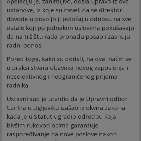
Apelaciju je, zanimljivo, došla upravo iz ove
ustanove, iz koje su naveli da se direktori
dovode u povoljniji položaj u odnosu na sve
ostale koji po jednakim uslovima pokušavaju
da na tržištu rada pronađu posao i zasnuju
radni odnos.
Pored toga, kako su dodali, na ovaj način se
u praksi stvara obaveza novog zaposlenja i
neselektivnog i neograničenog prijema
radnika.
Ustavni sud je utvrdio da je Upravni odbor
Centra u Ugljeviku izašao iz okvira zakona
kada je u Statut ugradio odredbu koja
bivšim rukovodiocima garantuje
raspoređivanje na nove poslove nakon