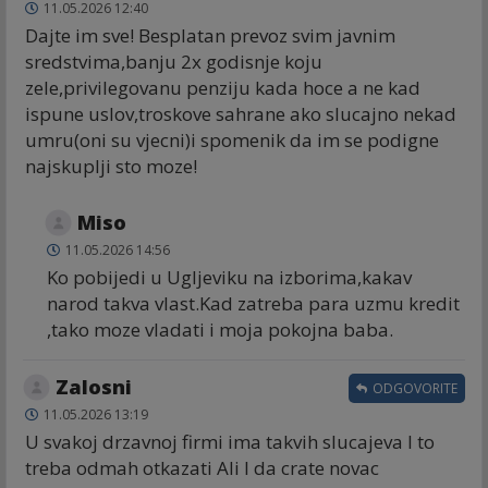
11.05.2026 12:40
Dajte im sve! Besplatan prevoz svim javnim
sredstvima,banju 2x godisnje koju
zele,privilegovanu penziju kada hoce a ne kad
ispune uslov,troskove sahrane ako slucajno nekad
umru(oni su vjecni)i spomenik da im se podigne
najskuplji sto moze!
Miso
11.05.2026 14:56
Ko pobijedi u Ugljeviku na izborima,kakav
narod takva vlast.Kad zatreba para uzmu kredit
,tako moze vladati i moja pokojna baba.
Zalosni
ODGOVORITE
11.05.2026 13:19
U svakoj drzavnoj firmi ima takvih slucajeva I to
treba odmah otkazati Ali I da crate novac