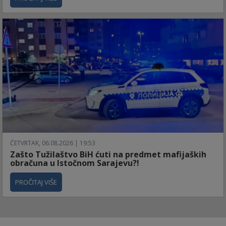
ČETVRTAK, 06.08.2026 | 19:53
Zašto Tužilaštvo BiH ćuti na predmet mafijaških
obračuna u Istočnom Sarajevu?!
PROČITAJ VIŠE