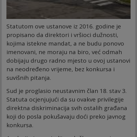
Statutom ove ustanove iz 2016. godine je
propisano da direktori i vršioci dužnosti,
kojima istekne mandat, a ne budu ponovo
imenovani, ne moraju na biro, već odmah
dobijaju drugo radno mjesto u ovoj ustanovi
na neodređeno vrijeme, bez konkursa i
suvišnih pitanja.
Sud je proglasio neustavnim član 18. stav 3.
Statuta ocjenjujući da su ovakve privilegije
direktna diskriminacija svih ostalih građana
koji do posla pokušavaju doći preko javnog
konkursa.