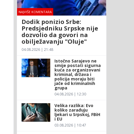
NAJVIŠE KOMENTARA
Dodik ponizio Srbe:
Predsjedniku Srpske nije
dozvolio da govori na
obilježavanju "Oluje"
04.08.2026 | 21:48
Istočno Sarajevo ne
smije postati sigurna
kuća za organizovani
kriminal, država i
policija moraju biti
jače od kriminalnih
grupa
04.08.2026 | 12:30
Velika razlika: Evo
koliko zarađuju
ljekari u Srpskoj, FBiH
i EU
03.08.2026 | 10:47