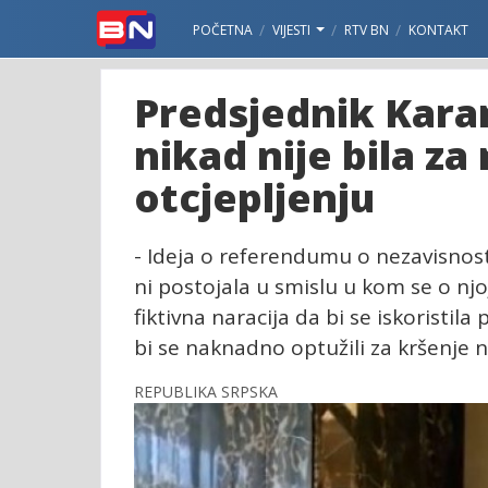
POČETNA
VIJESTI
RTV BN
KONTAKT
Predsjednik Kara
nikad nije bila z
otcjepljenju
- Ideja o referendumu o nezavisnos
ni postojala u smislu u kom se o njoj
fiktivna naracija da bi se iskoristi
bi se naknadno optužili za kršenje n
REPUBLIKA SRPSKA