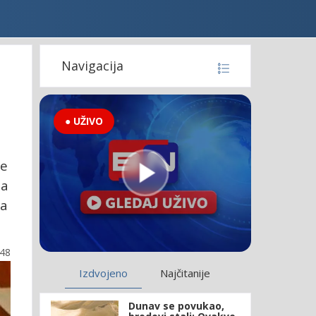
Navigacija
● UŽIVO
je
na
da
:48
Izdvojeno
Najčitanije
Dunav se povukao,