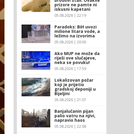
brodovi stali: Ovakve
prizore ne pamte ni
iskusni kapetani
05.08.2026 | 22:19
Paradoks: BiH uvozi
milione litara vode, a
ležimo na izvorima
05.08.2026 | 20:00
Ako MUP ne može da
riješi ove slučajeve,
neka se povuku!
05.08.2026 | 17:59
Lokalizovan požar
koji je prijetio
gradskoj deponiji u
Bijeljini
05.08.2026 | 21:07
Banjalučanin pijan
palio vatru na njivi,
napravio haos
05.08.2026 | 22:08