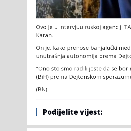
Ovo je u intervjuu ruskoj agenciji 
Karan.
On je, kako prenose banjalučki medi
unutrašnja autonomija prema Dej
"Ono što smo radili jeste da se bor
(BiH) prema Dejtonskom sporazumu"
(BN)
Podijelite vijest: