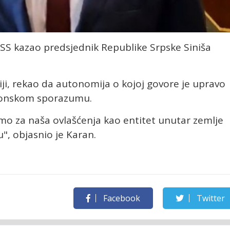
TASS kazao predsjednik Republike Srpske Siniša
ji, rekao da autonomija o kojoj govore je upravo
tonskom sporazumu.
imo za naša ovlašćenja kao entitet unutar zemlje
, objasnio je Karan.
Facebook
Twitter