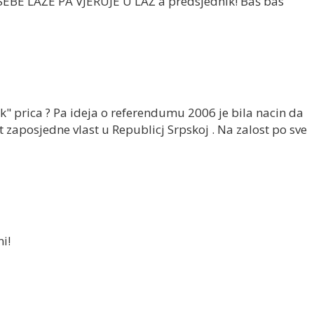
 SEBE LAŽE PA VJERUJE U LAŽ a predsjednik! Baš bas
" prica ? Pa ideja o referendumu 2006 je bila nacin da
t zaposjedne vlast u Republicj Srpskoj . Na zalost po sve
i!