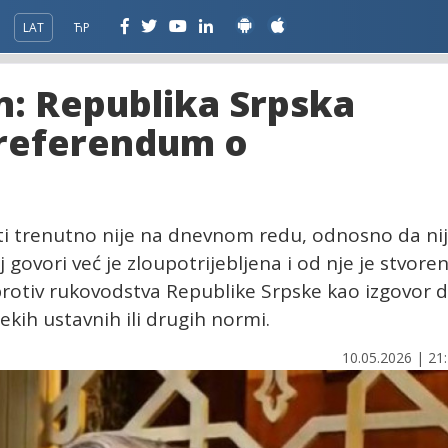
LAT
ЋР
n: Republika Srpska
a referendum o
ti trenutno nije na dnevnom redu, odnosno da ni
 govori već je zloupotrijebljena i od nje je stvore
la protiv rukovodstva Republike Srpske kao izgovor 
ekih ustavnih ili drugih normi.
10.05.2026 | 21