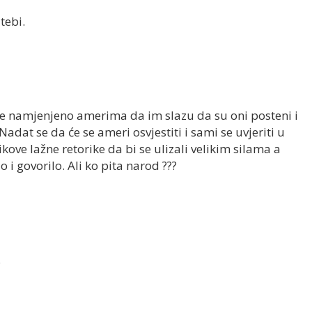
 tebi.
je namjenjeno amerima da im slazu da su oni posteni i
 Nadat se da će se ameri osvjestiti i sami se uvjeriti u
ikove lažne retorike da bi se ulizali velikim silama a
 i govorilo. Ali ko pita narod ???
.