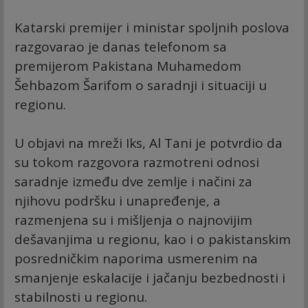
Katarski premijer i ministar spoljnih poslova
razgovarao je danas telefonom sa
premijerom Pakistana Muhamedom
Šehbazom Šarifom o saradnji i situaciji u
regionu.
U objavi na mreži Iks, Al Tani je potvrdio da
su tokom razgovora razmotreni odnosi
saradnje između dve zemlje i načini za
njihovu podršku i unapređenje, a
razmenjena su i mišljenja o najnovijim
dešavanjima u regionu, kao i o pakistanskim
posredničkim naporima usmerenim na
smanjenje eskalacije i jačanju bezbednosti i
stabilnosti u regionu.