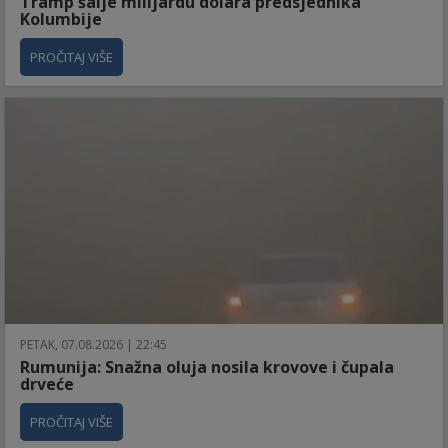
Tramp šalje milijardu dolara predsjednika
Kolumbije
PROČITAJ VIŠE
PETAK, 07.08.2026 | 22:45
Rumunija: Snažna oluja nosila krovove i čupala
drveće
PROČITAJ VIŠE