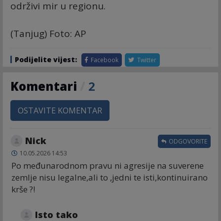
održivi mir u regionu.
(Tanjug) Foto: AP
Podijelite vijest:
Facebook
Twitter
Komentari
/
2
OSTAVITE KOMENTAR
Nick
ODGOVORITE
10.05.2026 14:53
Po međunarodnom pravu ni agresije na suverene
zemlje nisu legalne,ali to ,jedni te isti,kontinuirano
krše ?!
Isto tako