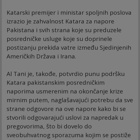
Katarski premijer i ministar spoljnih poslova
izrazio je zahvalnost Katara za napore
Pakistana i svih strana koje su preduzele
posredničke usluge koje su doprinele
postizanju prekida vatre između Sjedinjenih
Američkih Država i Irana.
Al Tani je, takođe, potvrdio punu podršku
Katara pakistanskim posredničkim
naporima usmerenim na okončanje krize
mirnim putem, naglašavajući potrebu da sve
strane odgovore na ove napore kako bi se
stvorili odgovarajući uslovi za napredak u
pregovorima, što bi dovelo do
sveobuhvatnog sporazuma kojim se postiže