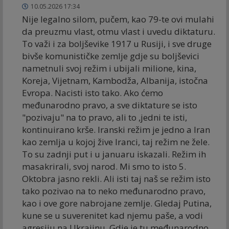
10.05.2026 17:34
Nije legalno silom, pučem, kao 79-te ovi mulahi
da preuzmu vlast, otmu vlast i uvedu diktaturu.
To važi i za boljševike 1917 u Rusiji, i sve druge
bivše komunističke zemlje gdje su boljševici
nametnuli svoj režim i ubijali milione, kina,
Koreja, Vijetnam, Kambodža, Albanija, istočna
Evropa. Nacisti isto tako. Ako ćemo
međunarodno pravo, a sve diktature se isto
"pozivaju" na to pravo, ali to ,jedni te isti,
kontinuirano krše. Iranski režim je jedno a Iran
kao zemlja u kojoj žive Iranci, taj režim ne žele.
To su zadnji put i u januaru iskazali. Režim ih
masakrirali, svoj narod. Mi smo to isto 5.
Oktobra jasno rekli. Ali isti taj naš se režim isto
tako pozivao na to neko međunarodno pravo,
kao i ove gore nabrojane zemlje. Gledaj Putina,
kune se u suverenitet kad njemu paše, a vodi
agresiju na Ukrajinu. Gdje je tu međunarodno