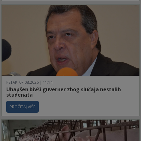
PETAK, 07.08.2026 | 11:14
Uhapšen bivši guverner zbog slučaja nestalih
studenata
PROČITAJ VIŠE