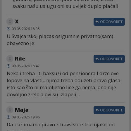
svaku našu uslugu oni su uvijek duplo plaćali.
X
ODGOVORITE
09.05.2026 18:35
U Svajcarskoj placas osigursnje privatno(sam)
obavezno je.
Rile
ODGOVORITE
09.05.2026 18:47
Neka i treba...ti baksuzi od penzionera I drze ove
lopove na vlasti...njima treba oduzeti pravo glasa
isto kao što ni maloljetno lice ga nema..ono nije
dovoljno zrelo a ovi su izlapeli...
Maja
ODGOVORITE
09.05.2026 19:46
Da bar imamo pravo zdravstvo i strucnjake, od