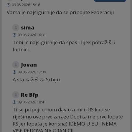
09.05.2026 15:16
Vama je najsigurnije da se pripojite Federaciji
sima
09.05.2026 16:31
Tebi je najsigurnije da spas i lijek potražiš u
ludnici.
Jovan
09.05.2026 17:39
A sta kažeš za Srbiju.
Re Bfp
09.05.2026 18:41
Ti se pripoji crnom đavlu a mi u RS kad se
riješimo ove prve zaraze Dodika (ne prve lopate
RS jer lopata je korisna) IDEMO U EU I NEMA
VISE REDOVA NA GRANICI!