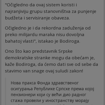
"Očigledno da ovaj sistem koristi i
najranjiviju grupu stanovništva za punjenje
budžeta i servisiranje obaveza.
Očigledno je i da rekordna zaduženja od
preko milijardu maraka nisu dovoljna
bahatoj vlasti", istakao je Bodiroga.
Ono što kao predstavnik Srpske
demokratske stranke mogu da obećam je,
kaže Bodiroga, da ćemo dati sve od sebe da
stavimo van snage ovaj suludi zakon!
Нова пракса Фонда здравственог
осигурања Републике Српске према којој
пензионери који су већи дио радног
стажа провели у иностранству морају