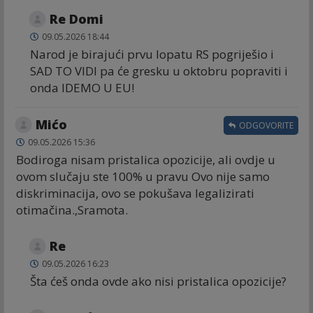
Re Domi
09.05.2026 18:44
Narod je birajući prvu lopatu RS pogriješio i
SAD TO VIDI pa će gresku u oktobru popraviti i
onda IDEMO U EU!
Mićo
ODGOVORITE
09.05.2026 15:36
Bodiroga nisam pristalica opozicije, ali ovdje u
ovom slučaju ste 100% u pravu Ovo nije samo
diskriminacija, ovo se pokušava legalizirati
otimačina.,Sramota.
Re
09.05.2026 16:23
Šta ćeš onda ovde ako nisi pristalica opozicije?