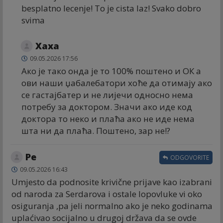
besplatno lecenje! To je cista laz! Svako dobro
svima
Хаха
09.05.2026 17:56
Ако је тако онда је то 100% поштено и ОК а
ови наши џабалебатори хоће да отимају ако
се гастајбатер и не лијечи односно нема
потребу за доктором. Значи ако иде код
доктора то неко и плаћа ако не иде нема
шта ни да плаћа. Поштено, зар не!?
Ре
ODGOVORITE
09.05.2026 16:43
Umjesto da podnosite krivične prijave kao izabrani
od naroda za Serdarova i ostale lopovluke vi oko
osiguranja ,pa jeli normalno ako je neko godinama
uplaćivao socijalno u drugoj država da se ovde