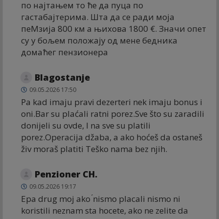
по најтањем то ће да пуца по
гастабајтерима. Шта да се ради моја
пеМзија 800 км а њихова 1800 €. Значи опет
су у бољем положају од мене бедника
домаћег пензионера
Blagostanje
09.05.2026 17:50
Pa kad imaju pravi dezerteri nek imaju bonus i
oni.Bar su plaćali ratni porez.Sve što su zaradili
donijeli su ovde, I na sve su platili
porez.Operacija džaba, a ako hoćeš da ostaneš
živ moraš platiti Teško nama bez njih.
Penzioner CH.
09.05.2026 19:17
Epa drug moj ako ́nismo placali nismo ni
koristili neznam sta hocete, ako ne zelite da