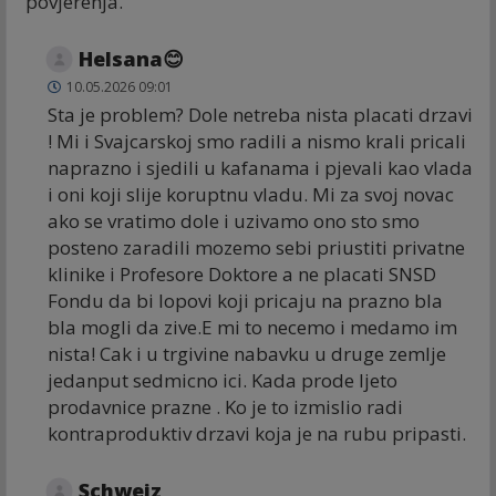
povjerenja.
Helsana😊
10.05.2026 09:01
Sta je problem? Dole netreba nista placati drzavi
! Mi i Svajcarskoj smo radili a nismo krali pricali
naprazno i sjedili u kafanama i pjevali kao vlada
i oni koji slije koruptnu vladu. Mi za svoj novac
ako se vratimo dole i uzivamo ono sto smo
posteno zaradili mozemo sebi priustiti privatne
klinike i Profesore Doktore a ne placati SNSD
Fondu da bi lopovi koji pricaju na prazno bla
bla mogli da zive.E mi to necemo i medamo im
nista! Cak i u trgivine nabavku u druge zemlje
jedanput sedmicno ici. Kada prode ljeto
prodavnice prazne . Ko je to izmislio radi
kontraproduktiv drzavi koja je na rubu pripasti.
Schweiz