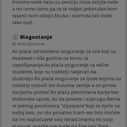
trosimo ovde nasu su penziju nista ostzjte ovde
a mi cemo tamo pa ce se vidjeti jedan dan kom
opanci kom obojci bruka i sramota (ali dodo
tako oce)
Blagostanje
09.05.2026 20:44
Ko plaća zdravstveno osiguranje za one koji su
dvadeset i više godina na birou za
zapošljavanje.Ko plaća osiguranje za večite
studente, koje su roditelji natjerali da
studiraju.Ko plaća osiguranje za ljude kojima su
roditelji ostavili sto duluma zemlje a on prima
socijalnu pomoć.Ko plaća penzionera banje bez
doktorske upute, ito da povede i suprugu.Nema
ni jednog penzionera "dijaspore"koji se liječe na
našoj kasi, svi idu privatno.Sram vas bilo.Hoćete
da im naplaćujete svoj nerad.Imamo mi svoji
gursuze, pustite ove ljude da žive svoj život,