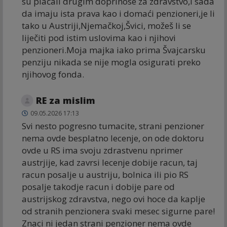
su plaćali drugim doprinose za zdravstvo,i sada
da imaju ista prava kao i domaći penzioneri,je li
tako u Austriji,Njemačkoj,Švici, možeš li se
liječiti pod istim uslovima kao i njihovi
penzioneri.Moja majka iako prima Švajcarsku
penziju nikada se nije mogla osigurati preko
njihovog fonda.
RE za mislim
09.05.2026 17:13
Svi nesto pogresno tumacite, strani penzioner
nema ovde besplatno lecenje, on ode doktoru
ovde u RS ima svoju zdrastvenu nprimer
austrjije, kad zavrsi lecenje dobije racun, taj
racun posalje u austriju, bolnica ili pio RS
posalje takodje racun i dobije pare od
austrijskog zdravstva, nego ovi hoce da kaplje
od stranih penzionera svaki mesec sigurne pare!
Znaci ni jedan strani penzioner nema ovde