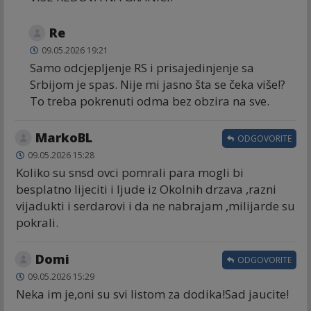
Re
09.05.2026 19:21
Samo odcjepljenje RS i prisajedinjenje sa
Srbijom je spas. Nije mi jasno šta se čeka više!?
To treba pokrenuti odma bez obzira na sve.
MarkoBL
ODGOVORITE
09.05.2026 15:28
Koliko su snsd ovci pomrali para mogli bi
besplatno lijeciti i ljude iz Okolnih drzava ,razni
vijadukti i serdarovi i da ne nabrajam ,milijarde su
pokrali.
Domi
ODGOVORITE
09.05.2026 15:29
Neka im je,oni su svi listom za dodika!Sad jaucite!