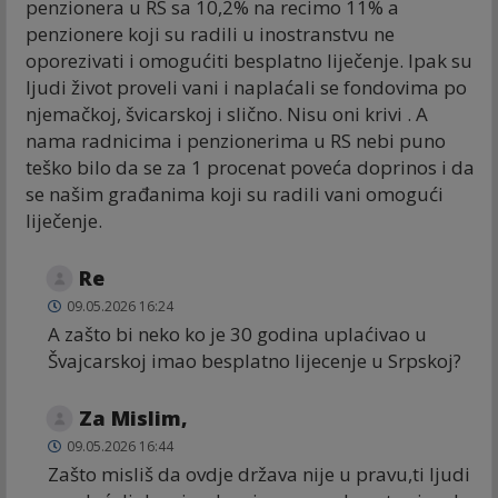
penzionera u RS sa 10,2% na recimo 11% a
penzionere koji su radili u inostranstvu ne
oporezivati i omogućiti besplatno liječenje. Ipak su
ljudi život proveli vani i naplaćali se fondovima po
njemačkoj, švicarskoj i slično. Nisu oni krivi . A
nama radnicima i penzionerima u RS nebi puno
teško bilo da se za 1 procenat poveća doprinos i da
se našim građanima koji su radili vani omogući
liječenje.
Re
09.05.2026 16:24
A zašto bi neko ko je 30 godina uplaćivao u
Švajcarskoj imao besplatno lijecenje u Srpskoj?
Za Mislim,
09.05.2026 16:44
Zašto misliš da ovdje država nije u pravu,ti ljudi