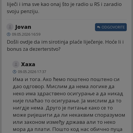
liječi i ima sve kao onaj što je radio u RS i zaradio
svoju penziju.
Jovan
ODGOVORITE
09.05.2026 16:59
Došli ovdje da im sirotinja plaće liječenje. Hoće li i
bonus za dezerterstvo?
Хаха
09.05.2026 17:37
Има и тога. Ако ћемо поштено поштено си
дао одговор. Мислим да нема логике да
неко има здраствено осигурање а да никад
није плаћао то осигурање. Ја мислим да то
нигдје нема. Друго је питање како се то
може ријешити да ли некаквим споразумом
или законом између држава али то неко
мора да плати. Пошто код нас обично пуца