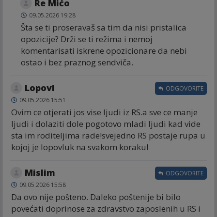
Re Mićo
09.05.2026 19:28
Šta se ti proseravaš sa tim da nisi pristalica
opozicije? Drži se ti režima i nemoj
komentarisati iskrene opozicionare da nebi
ostao i bez praznog sendviča.
Lopovi
ODGOVORITE
09.05.2026 15:51
Ovim ce otjerati jos vise ljudi iz RS.a sve ce manje
ljudi i dolaziti dole pogotovo mladi ljudi kad vide
sta im roditeljima rade!svejedno RS postaje rupa u
kojoj je lopovluk na svakom koraku!
Mislim
ODGOVORITE
09.05.2026 15:58
Da ovo nije pošteno. Daleko poštenije bi bilo
povećati doprinose za zdravstvo zaposlenih u RS i