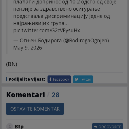
плаћати допринос од 10,2 одсто од своје
пензије за здравствено осигурање
представља дискриминацију једне од
најрањивијих група…
pic.twitter.com/G2cVPysuHx
— Огњен Бодирога (@BodirogaOgnjen)
May 9, 2026
(BN)
Podijelite vijest:
Facebook
Twitter
Komentari
/
28
OSTAVITE KOMENTAR
Bfp
ODGOVORITE