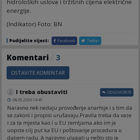
hidroloških uslova i tržišnih cijena električne
energije.
(Indikator) Foto: BN
Podijelite vijest:
Facebook
Twitter
Komentari
/
3
OSTAVITE KOMENTAR
I treba obustaviti
ODGOVORITE
08.05.2026 14:45
Naravno nek nedaju provođenje anarhije i s tim da
se zakoni i propisi urušavaju.Pravila treba da vaze
i za ta mjesta kao i u EU zemljama ako im je
uopste cilj put ka EU i poštovanje procedura u
daljem radu. A naravno ulagati u nešto sto je