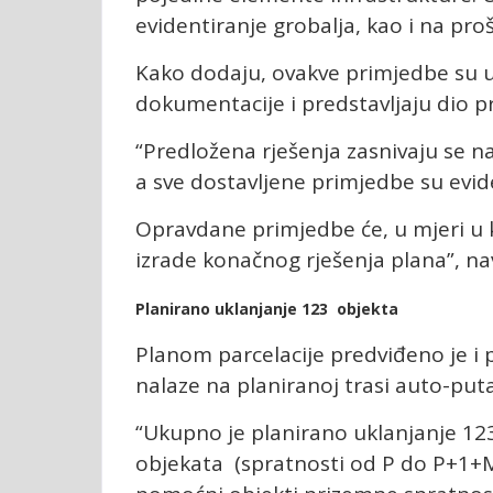
evidentiranje grobalja, kao i na pro
Kako dodaju, ovakve primjedbe su 
dokumentacije i predstavljaju dio pr
“Predložena rješenja zasnivaju se n
a sve dostavljene primjedbe su evi
Opravdane primjedbe će, u mjeri u k
izrade konačnog rješenja plana”, nav
Planirano uklanjanje 123 objekta
Planom parcelacije predviđeno je i
nalaze na planiranoj trasi auto-puta
“Ukupno je planirano uklanjanje 12
objekata (spratnosti od P do P+1+M