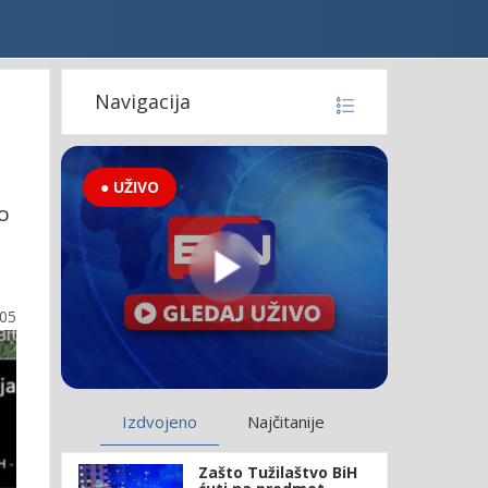
Navigacija
● UŽIVO
o
:05
Izdvojeno
Najčitanije
Zašto Tužilaštvo BiH