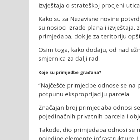
izvještaja o strateškoj procjeni utic
Kako su za Nezavisne novine potvrdil
su nosioci izrade plana i izvještaja,
primjedaba, dok je za teritoriju op
Osim toga, kako dodaju, od nadležni
smjernica za dalji rad.
Koje su primjedbe građana?
“Najčešće primjedbe odnose se na pi
potpunu eksproprijaciju parcela.
Značajan broj primjedaba odnosi se i
pojedinačnih privatnih parcela i obj
Takođe, dio primjedaba odnosi se n
pojedine elemente infrastrukture. 