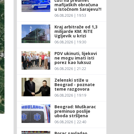
ćuti na predmet
mafijaških obračuna
u Istočnom Sarajevu?!
06.08.2026 | 19:53
Kraj arbitraže od 1,3
milijarde KM: RiTE
Ugljevik u krizi
06.08.2026 | 19:30
PDV ukinuti, lijekovi
ne mogu imati isti
porez kao luksuz
06.08.2026 | 21:22
Zelenski stiže u
Beograd - poznate
teme razgovora
06.08.2026 | 19:19
Beograd: Muškarac
preminuo poslije
uboda stršljena
06.08.2026 | 22:40
Borac savladao