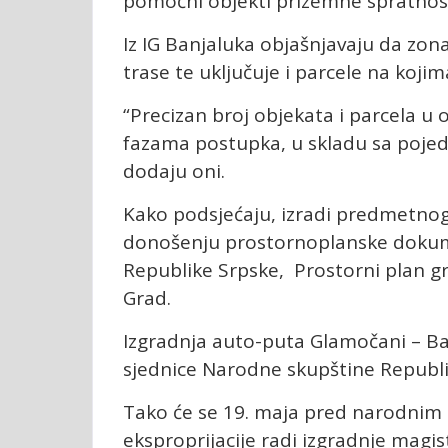
pomoćni objekti prizemne spratnosti,
Iz IG Banjaluka objašnjavaju da zon
trase te uključuje i parcele na koj
“Precizan broj objekata i parcela u
fazama postupka, u skladu sa pojed
dodaju oni.
Kako podsjećaju, izradi predmetnog 
donošenju prostornoplanske dokumen
Republike Srpske, Prostorni plan gr
Grad.
Izgradnja auto-puta Glamočani – Ba
sjednice Narodne skupštine Republi
Tako će se 19. maja pred narodnim
eksproprijacije radi izgradnje magi