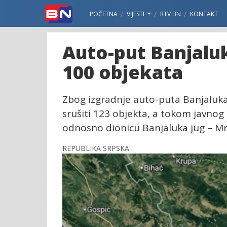
POČETNA
VIJESTI
RTV BN
KONTAKT
Auto-put Banjaluk
100 objekata
Zbog izgradnje auto-puta Banjaluk
srušiti 123 objekta, a tokom javno
odnosno dionicu Banjaluka jug – Mrk
REPUBLIKA SRPSKA