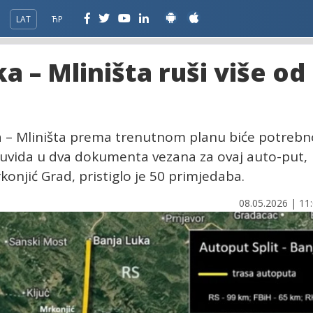
LAT
ЋР
a – Mliništa ruši više od
a – Mliništa prema trenutnom planu biće potrebn
g uvida u dva dokumenta vezana za ovaj auto-put,
onjić Grad, pristiglo je 50 primjedaba.
08.05.2026 | 11