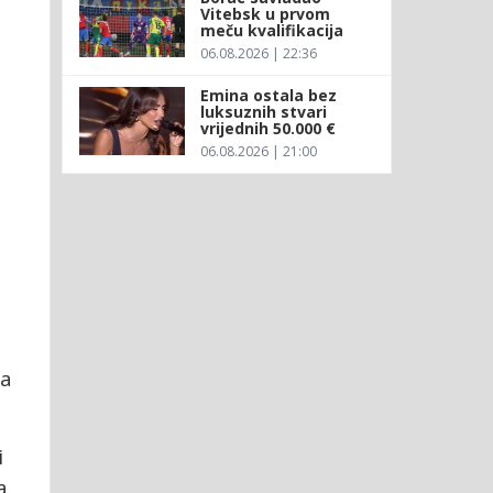
Vitebsk u prvom
meču kvalifikacija
06.08.2026 | 22:36
Emina ostala bez
luksuznih stvari
vrijednih 50.000 €
06.08.2026 | 21:00
ja
i
a