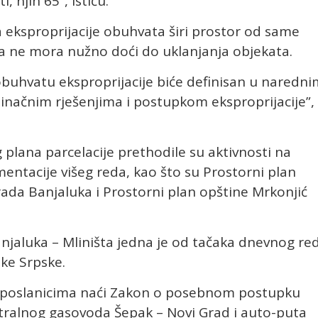
 njih 65”, ističu.
a eksproprijacije obuhvata širi prostor od same
ima ne mora nužno doći do uklanjanja objekata.
 obuhvatu eksproprijacije biće definisan u naredni
inačnim rješenjima i postupkom eksproprijacije”,
plana parcelacije prethodile su aktivnosti na
tacije višeg reda, kao što su Prostorni plan
ada Banjaluka i Prostorni plan opštine Mrkonjić
njaluka – Mliništa jedna je od tačaka dnevnog re
ke Srpske.
 poslanicima naći Zakon o posebnom postupku
stralnog gasovoda Šepak – Novi Grad i auto-puta