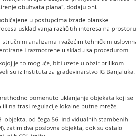
širenje obuhvata plana”, dodaju oni.
uobičajene u postupcima izrade planske
ocesa usklađivanja različitih interesa na prostoru
a stručnim analizama i važećim tehničkim uslovim
dentirane i razmotrene u skladu sa procedurom.
ojoj je to moguće, biti uzete u obzir prilikom
eli su iz Instituta za građevinarstvo IG Banjaluka.
 prethodno pomenuto uklanjanje objekata koji se
 ili na trasi regulacije lokalne putne mreže.
3 objekta, od čega 56 individualnih stambenih
), zatim dva poslovna objekta, dok su ostalo