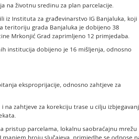
aja na životnu sredinu za plan parcelacije.
i iz Instituta za građevinarstvo IG Banjaluka, koji
 za teritoriju grada Banjaluka je dobijeno 38
štine Mrkonjić Grad zaprimljeno 12 primjedaba.
h institucija dobijeno je 16 mišljenja, odnosno
tanja eksproprijacije, odnosno zahtjeve za
 na zahtjeve za korekciju trase u cilju izbjegavan
ekata.
a pristup parcelama, lokalnu saobraćajnu mrežu 
U manjem broju slučajeva, primjedbe se odnose n