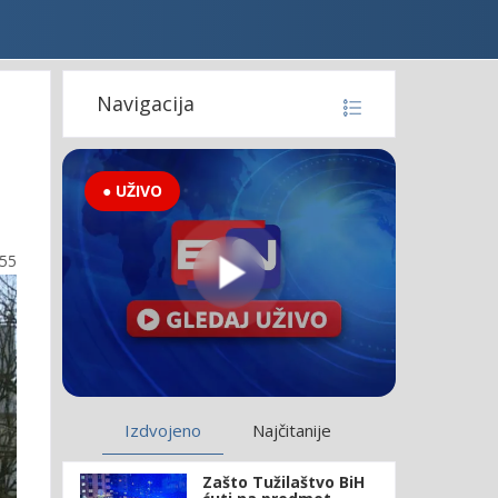
Navigacija
● UŽIVO
:55
Izdvojeno
Najčitanije
Zašto Tužilaštvo BiH