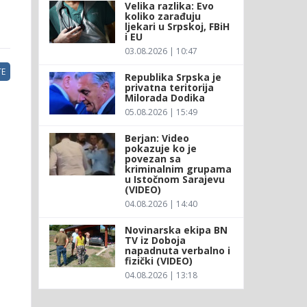
Velika razlika: Evo
koliko zarađuju
ljekari u Srpskoj, FBiH
i EU
03.08.2026 | 10:47
E
Republika Srpska je
privatna teritorija
Milorada Dodika
05.08.2026 | 15:49
Berjan: Video
pokazuje ko je
povezan sa
kriminalnim grupama
u Istočnom Sarajevu
(VIDEO)
04.08.2026 | 14:40
Novinarska ekipa BN
TV iz Doboja
napadnuta verbalno i
fizički (VIDEO)
04.08.2026 | 13:18