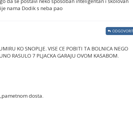
go da se postavi neko sposoban inteligentan i školovan
Nije nama Dodik s neba pao
ODGOVORIT
 UMIRU KO SNOPLJE. VISE CE POBITI TA BOLNICA NEGO
TPUNO RASULO 7 PLJACKA GARAJU OVOM KASABOM.
ic,pametnom dosta.