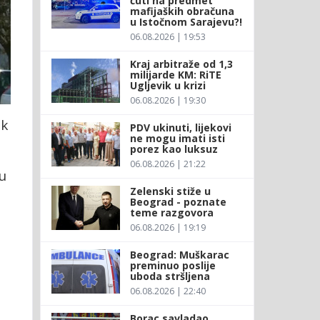
ćuti na predmet
mafijaških obračuna
u Istočnom Sarajevu?!
06.08.2026 | 19:53
Kraj arbitraže od 1,3
milijarde KM: RiTE
Ugljevik u krizi
06.08.2026 | 19:30
ak
PDV ukinuti, lijekovi
ne mogu imati isti
porez kao luksuz
06.08.2026 | 21:22
 u
Zelenski stiže u
Beograd - poznate
teme razgovora
06.08.2026 | 19:19
Beograd: Muškarac
preminuo poslije
uboda stršljena
06.08.2026 | 22:40
Borac savladao