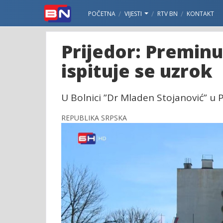
POČETNA
VIJESTI
RTV BN
KONTAKT
Prijedor: Premin
ispituje se uzrok
U Bolnici ”Dr Mladen Stojanović” u 
REPUBLIKA SRPSKA