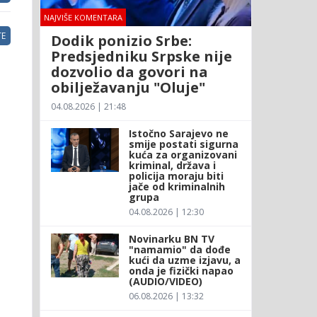
NAJVIŠE KOMENTARA
E
Dodik ponizio Srbe:
Predsjedniku Srpske nije
dozvolio da govori na
obilježavanju "Oluje"
04.08.2026 | 21:48
Istočno Sarajevo ne
smije postati sigurna
kuća za organizovani
kriminal, država i
policija moraju biti
jače od kriminalnih
grupa
04.08.2026 | 12:30
Novinarku BN TV
"namamio" da dođe
kući da uzme izjavu, a
onda je fizički napao
(AUDIO/VIDEO)
06.08.2026 | 13:32