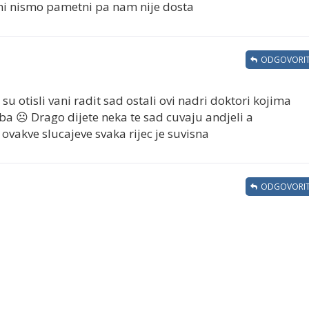
 mi nismo pametni pa nam nije dosta
ODGOVORIT
 su otisli vani radit sad ostali ovi nadri doktori kojima
ba ☹️ Drago dijete neka te sad cuvaju andjeli a
 ovakve slucajeve svaka rijec je suvisna
ODGOVORIT