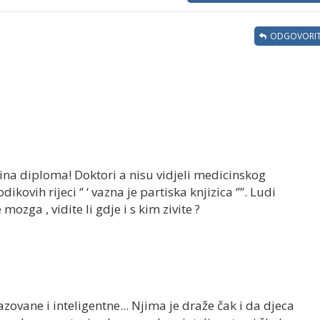
ODGOVORIT
na diploma! Doktori a nisu vidjeli medicinskog
dikovih rijeci ‘’ ‘ vazna je partiska knjizica ‘’”. Ludi
mozga , vidite li gdje i s kim zivite ?
ovane i inteligentne... Njima je draže čak i da djeca