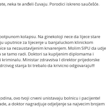
te, neka te anđeli čuvaju. Porodici iskreno saučešće.
 potpunom kolapsu. Na ginekoloji nece da lijece stare
ju uputnice za lijecenje u banjaluckom klinickom
lnice sa nezaustavljenim krvarenjem. Molim SIPU da udje
sta se tamo radi. Doktori sa kupljenim diplomama i
 i kriminalu. Ministar zdravstva I direktor prijedorske
drzivog stanja bi trebalo da krivicno odgovaraju!!!
dina, ovo tvoji crveni unistavaju bolnicu i pacijente!
ade, a doktor nagradjuje odjeljenje sa najvecim brojem