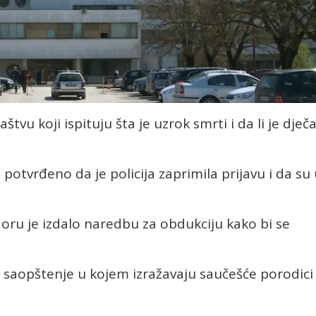
žilaštvu koji ispituju šta je uzrok smrti i da li je dječ
e potvrđeno da je policija zaprimila prijavu i da su
doru je izdalo naredbu za obdukciju kako bi se
li saopštenje u kojem izražavaju saučešće porodici