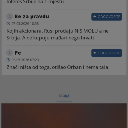
Interes Srbije na 1.mjestu.
Re za pravdu
ODGOVORITE
07.05.2026 18:53
Kojih akcionara. Rusi prodaju NIS MOLU a ne
Srbija. A ne kupuju mađari nego hrvati.
Ре
ODGOVORITE
08.05.2026 07:23
Znači ništa od toga, otišao Orban i nema tala.
Srbija