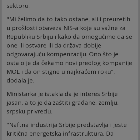
sektoru.
"Mi želimo da to tako ostane, ali i preuzetih
u prošlosti obaveza NIS-a koje su važne za
Republiku Srbiju i kako da omogućimo da se
one ili ostvare ili da država dobije
odgovarajuću kompenzaciju. Ono što je
ostalo je da čekamo novi predlog kompanije
MOL i da on stigne u najkraćem roku",
dodala je.
Ministarka je istakla da je interes Srbije
jasan, a to je da zaštiti građane, zemlju,
srpsku privredu.
"Naftna industrija Srbije predstavlja i jeste
kritična energetska infrastruktura. Da