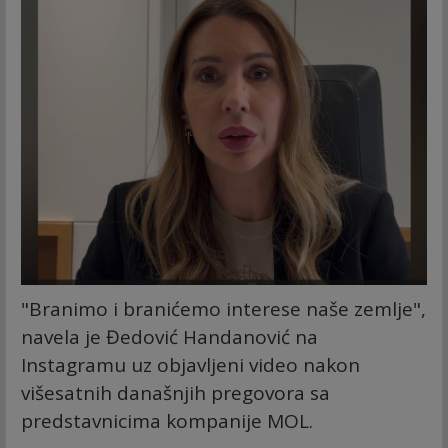
"Branimo i branićemo interese naše zemlje",
navela je Đedović Handanović na
Instagramu uz objavljeni video nakon
višesatnih današnjih pregovora sa
predstavnicima kompanije MOL.