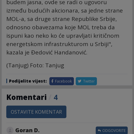
budem jasna, ovde se radi o ugovoru
između budućih akcionara, sa jedne strane
MOL-a, sa druge strane Republike Srbije,
odnosno obavezama koje MOL treba da
ispuni kao neko ko će upravljati kritičnom
energetskom infrastrukturom u Srbiji",
kazala je Đedović Handanović.
(Tanjug) Foto: Tanjug
Podijelite vijest:
Facebook
Twitter
Komentari
/
4
OSTAVITE KOMENTAR
Goran D.
ODGOVORITE