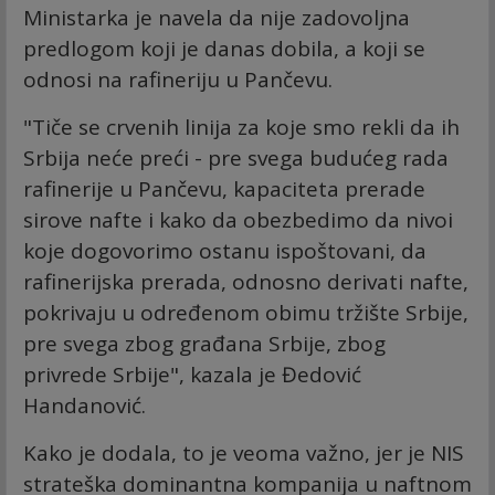
Ministarka je navela da nije zadovoljna
predlogom koji je danas dobila, a koji se
odnosi na rafineriju u Pančevu.
"Tiče se crvenih linija za koje smo rekli da ih
Srbija neće preći - pre svega budućeg rada
rafinerije u Pančevu, kapaciteta prerade
sirove nafte i kako da obezbedimo da nivoi
koje dogovorimo ostanu ispoštovani, da
rafinerijska prerada, odnosno derivati nafte,
pokrivaju u određenom obimu tržište Srbije,
pre svega zbog građana Srbije, zbog
privrede Srbije", kazala je Đedović
Handanović.
Kako je dodala, to je veoma važno, jer je NIS
strateška dominantna kompanija u naftnom