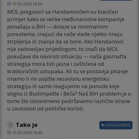
07.05.2026 18:29
MOL pregovori sa Handanovićem su klasičan
primjer kako se velike međunarodne kompanije
ponašaju u BiH — dolaze sa minimalnim
ponudama, znajući da naše vlade rijetko imaju
strpljenja ili znanja da se bore. Ako Handanović
nije zadovoljan prijedlogom, to znači da MOL
pokušava da iskoristi situaciju — naša gas/nafta
strategija mora biti jasna i zaštićena od
kratkoročnih ustupaka. Ali tu se postavlja pitanje:
imamo li mi uopšte nezavisnu energetsku
strategiju ili samo reagujemo na ponude koje
stignu iz Budimpešte i Beča? Naš BiH problem je u
tome što istovremeno podržavamo različite strane
u zavisnosti od političke koristi.
Tako je
ODGOVORITE
07.05.2026 18:40