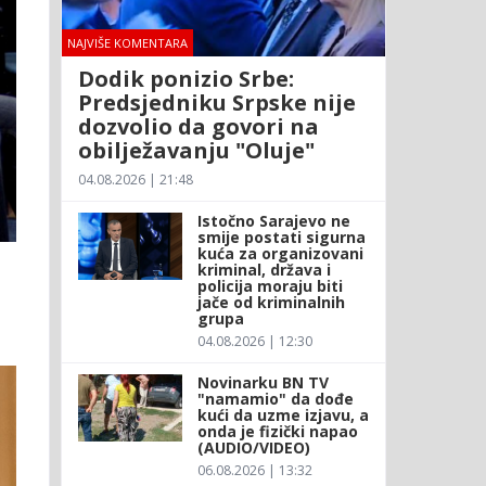
NAJVIŠE KOMENTARA
Dodik ponizio Srbe:
Predsjedniku Srpske nije
dozvolio da govori na
obilježavanju "Oluje"
04.08.2026 | 21:48
Istočno Sarajevo ne
smije postati sigurna
kuća za organizovani
kriminal, država i
policija moraju biti
jače od kriminalnih
grupa
04.08.2026 | 12:30
Novinarku BN TV
"namamio" da dođe
kući da uzme izjavu, a
onda je fizički napao
(AUDIO/VIDEO)
06.08.2026 | 13:32