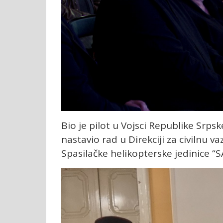
Bio je pilot u Vojsci Republike Srp
nastavio rad u Direkciji za civilnu 
Spasilačke helikopterske jedinice “S