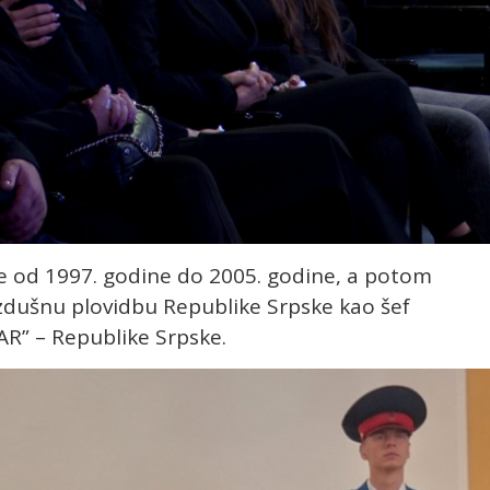
ske od 1997. godine do 2005. godine, a potom
vazdušnu plovidbu Republike Srpske kao šef
AR” – Republike Srpske.