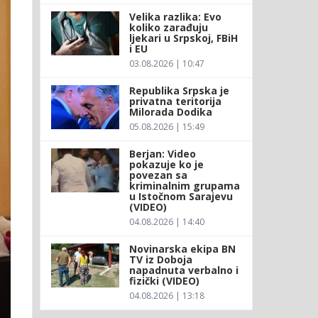
Velika razlika: Evo
koliko zarađuju
ljekari u Srpskoj, FBiH
i EU
03.08.2026 | 10:47
Republika Srpska je
privatna teritorija
Milorada Dodika
05.08.2026 | 15:49
Berjan: Video
pokazuje ko je
povezan sa
kriminalnim grupama
u Istočnom Sarajevu
(VIDEO)
04.08.2026 | 14:40
Novinarska ekipa BN
TV iz Doboja
napadnuta verbalno i
fizički (VIDEO)
04.08.2026 | 13:18