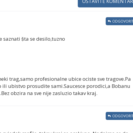
OSTAVITE KOMENTAR
ODGOVORIT
 saznati ṣ̌ta se desilo,tuzno
eki trag,samo profesionalne ubice ociste sve tragove.Pa
o ili ubistvo prosudite sami.Saucesce porodici,a Bobanu
Bez obzira na sve nije zasluzio takav kraj.
ODGOVORIT