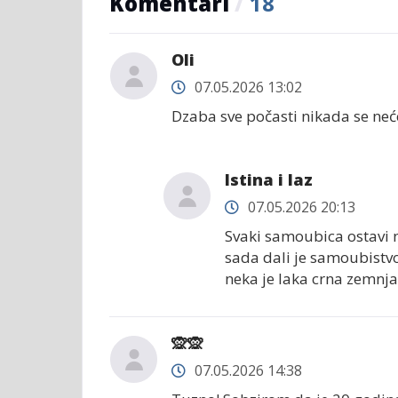
Komentari
/
18
Oli
07.05.2026 13:02
Dzaba sve počasti nikada se neće
Istina i laz
07.05.2026 20:13
Svaki samoubica ostavi n
sada dali je samoubistv
neka je laka crna zemnja.
🙊🙊
07.05.2026 14:38