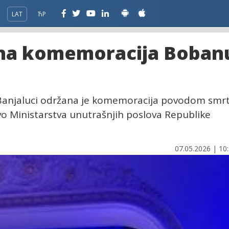
LAT
ЋР
ana komemoracija Boban
Banjaluci održana je komemoracija povodom smrt
o Ministarstva unutrašnjih poslova Republike
07.05.2026 | 10