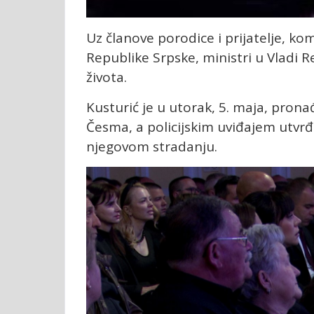
Uz članove porodice i prijatelje, kom
Republike Srpske, ministri u Vladi R
života.
Kusturić je u utorak, 5. maja, pro
Česma, a policijskim uviđajem utvr
njegovom stradanju.