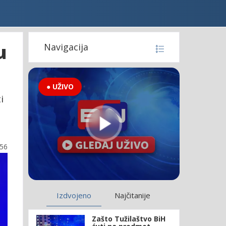
u
Navigacija
● UŽIVO
i
:56
Izdvojeno
Najčitanije
Zašto Tužilaštvo BiH