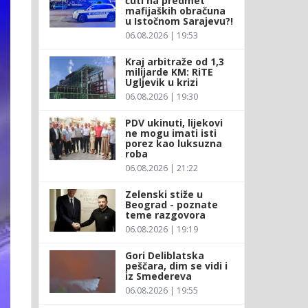
ćuti na predmet
mafijaških obračuna
u Istočnom Sarajevu?!
06.08.2026 | 19:53
Kraj arbitraže od 1,3
milijarde KM: RiTE
Ugljevik u krizi
06.08.2026 | 19:30
PDV ukinuti, lijekovi
ne mogu imati isti
porez kao luksuzna
roba
06.08.2026 | 21:22
Zelenski stiže u
Beograd - poznate
teme razgovora
06.08.2026 | 19:19
Gori Deliblatska
peščara, dim se vidi i
iz Smedereva
06.08.2026 | 19:55