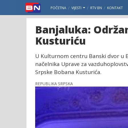
POČETNA
VIJESTI
RTV BN
KONTAKT
Banjaluka: Održ
Kusturiću
U Kulturnom centru Banski dvor u 
načelnika Uprave za vazduhoplovstv
Srpske Bobana Kusturića.
REPUBLIKA SRPSKA