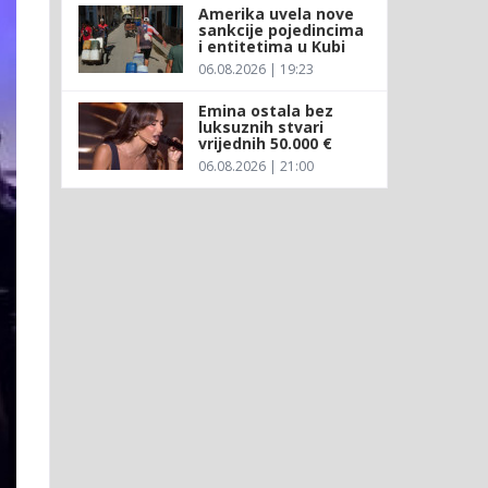
Amerika uvela nove
sankcije pojedincima
i entitetima u Kubi
06.08.2026 | 19:23
Emina ostala bez
luksuznih stvari
vrijednih 50.000 €
06.08.2026 | 21:00