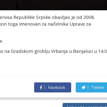
rvisa Republike Srpske obavljao je od 2008.
akon toga imenovan za načelnika Uprave za
a.
s na Gradskom groblju Vrbanja u Banjaluci u 14.
Facebook
Twitter