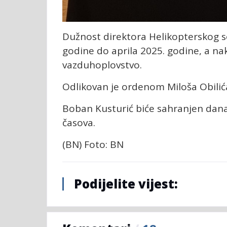
Dužnost direktora Helikopterskog se
godine do aprila 2025. godine, a n
vazduhoplovstvo.
Odlikovan je ordenom Miloša Obilić
Boban Kusturić biće sahranjen dana
časova.
(BN) Foto: BN
Podijelite vijest: