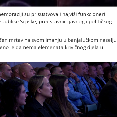
emoraciji su prisustvovali najviši funkcioneri
epublike Srpske, predstavnici javnog i političkog
nađen mrtav na svom imanju u banjalučkom naselju
đeno je da nema elemenata krivičnog djela u